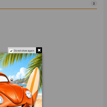
2
Do not show again.