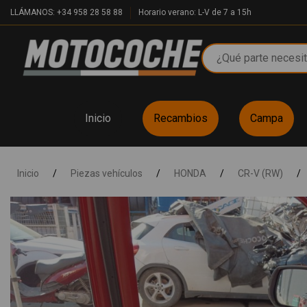
LLÁMANOS: +34 958 28 58 88
Horario verano: L-V de 7 a 15h
Inicio
Recambios
Campa
Inicio
/
Piezas vehículos
/
HONDA
/
CR-V (RW)
/