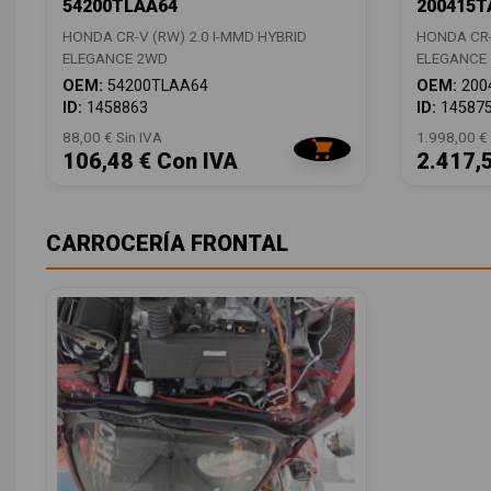
54200TLAA64
200415T
HONDA CR-V (RW) 2.0 I-MMD HYBRID
HONDA CR-
ELEGANCE 2WD
ELEGANCE
OEM:
54200TLAA64
OEM:
200
ID:
1458863
ID:
14587
88,00 € Sin IVA
1.998,00 € 
106,48 € Con IVA
2.417,
CARROCERÍA FRONTAL