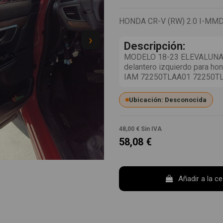
HONDA CR-V (RW) 2.0 I-MM
›
Descripción:
MODELO 18-23 ELEVALUNAS
delantero izquierdo para ho
IAM 72250TLAA01 72250T
Ubicación: Desconocida
48,00 €
Sin IVA
58,08 €
Añadir a la c