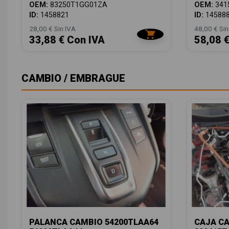
OEM:
83250T1GG01ZA
OEM:
341
ID:
1458821
ID:
14588
28,00 € Sin IVA
48,00 € Sin
33,88 € Con IVA
58,08 
CAMBIO / EMBRAGUE
PALANCA CAMBIO 54200TLAA64
CAJA CA