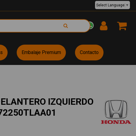
Select Language
▼
EUR €
es
Embalaje Premium
Contacto
ELANTERO IZQUIERDO
72250TLAA01