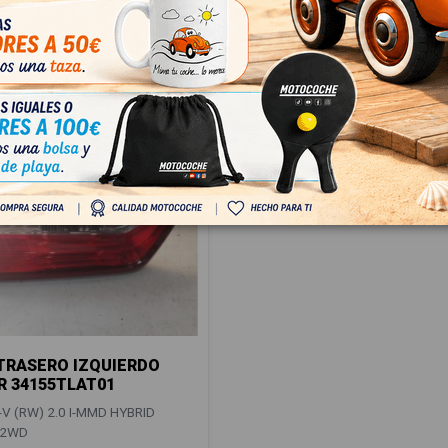
€ Con IVA
TRASERO IZQUIERDO
R 34155TLAT01
V (RW) 2.0 I-MMD HYBRID
 2WD