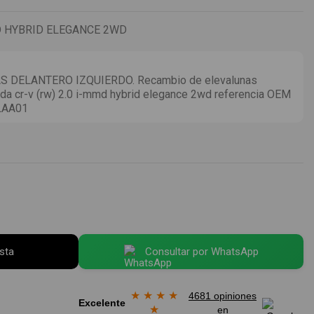
D HYBRID ELEGANCE 2WD
 DELANTERO IZQUIERDO. Recambio de elevalunas
nda cr-v (rw) 2.0 i-mmd hybrid elegance 2wd referencia OEM
LAA01
esta
Consultar por WhatsApp
★
★
★
★
4681 opiniones
Excelente
★
en