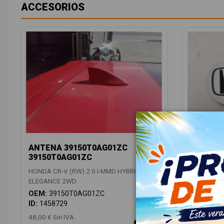
ACCESORIOS
ANTENA 39150T0AG01ZC
TAPACUB
39150T0AG01ZC
HONDA CR-
HONDA CR-V (RW) 2.0 I-MMD HYBRID
ELEGANCE
ELEGANCE 2WD
OEM:
447
OEM:
39150T0AG01ZC
ID:
14587
ID:
1458729
48,00 € Sin IVA
18,00 € Sin