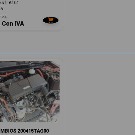
55TLAT01
85
 IVA
€ Con IVA
MBIOS 200415TAG00