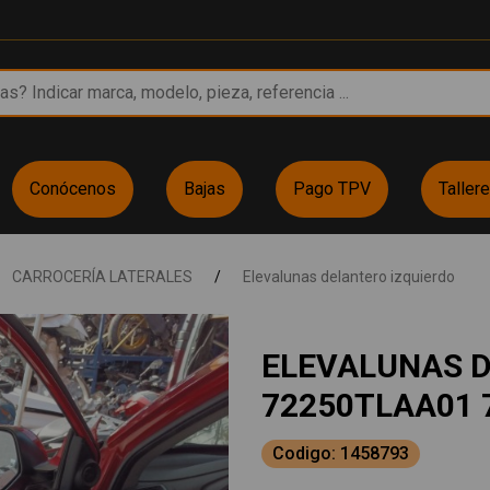
Conócenos
Bajas
Pago TPV
Taller
CARROCERÍA LATERALES
/
Elevalunas delantero izquierdo
ELEVALUNAS D
72250TLAA01 
Codigo: 1458793