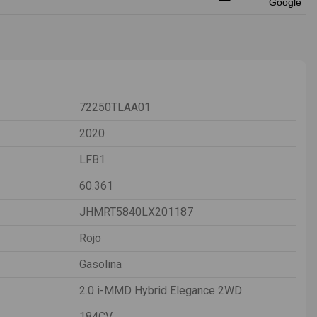
72250TLAA01
2020
LFB1
60.361
JHMRT5840LX201187
Rojo
Gasolina
2.0 i-MMD Hybrid Elegance 2WD
184CV