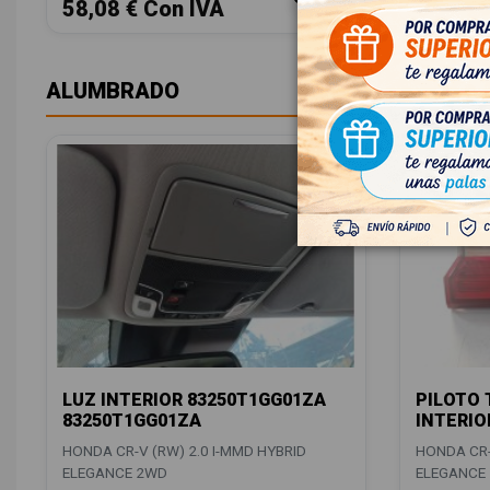
58,08 € Con IVA
21,78 
ALUMBRADO
LUZ INTERIOR 83250T1GG01ZA
PILOTO 
83250T1GG01ZA
INTERIO
HONDA CR-V (RW) 2.0 I-MMD HYBRID
HONDA CR-
ELEGANCE 2WD
ELEGANCE