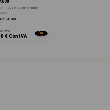
AG00
V (RW) 2.0 I-MMD HYBRID
 2WD
415TAG00
53
Sin IVA
58 € Con IVA