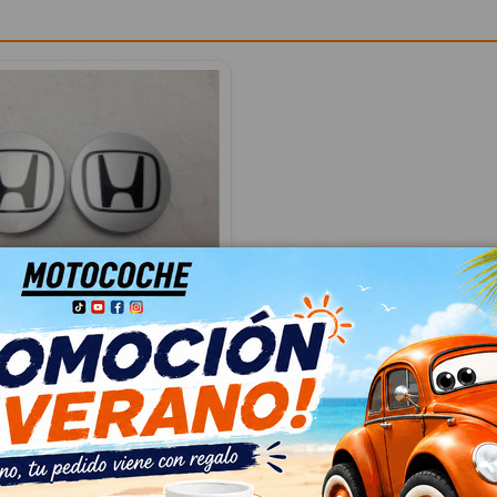
OS 44732S9AA000
V (RW) 2.0 I-MMD HYBRID
 2WD
32S9AA000
06
 IVA