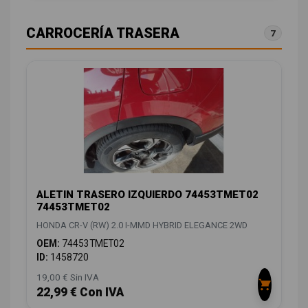
CARROCERÍA TRASERA
7
ALETIN TRASERO IZQUIERDO 74453TMET02
74453TMET02
HONDA CR-V (RW) 2.0 I-MMD HYBRID ELEGANCE 2WD
OEM:
74453TMET02
ID:
1458720
19,00 € Sin IVA
22,99 € Con IVA