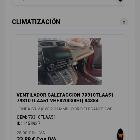
CLIMATIZACIÓN
2
VENTILADOR CALEFACCION 79310TLAA51
79310TLAA51 VHF320038HQ 34384
HONDA CR-V (RW) 2.0 I-MMD HYBRID ELEGANCE 2WD
OEM:
79310TLAA51
ID:
1458937
28,00 € Sin IVA
33,88 € Con IVA