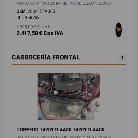
HONDA CR-V (RW) 2.0 I-MMD HYBRID ELEGANCE 2WD
OEM:
200415TAG00
ID:
1458753
1.998,00 € Sin IVA
2.417,58 € Con IVA
CARROCERÍA FRONTAL
1
TORPEDO 74201TLAA00 74201TLAA00
HONDA CR-V (RW) 2.0 I-MMD HYBRID ELEGANCE 2WD