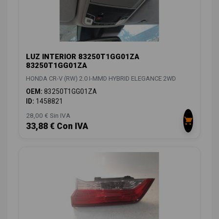
LUZ INTERIOR 83250T1GG01ZA
83250T1GG01ZA
HONDA CR-V (RW) 2.0 I-MMD HYBRID ELEGANCE 2WD
OEM:
83250T1GG01ZA
ID:
1458821
28,00 € Sin IVA
33,88 € Con IVA