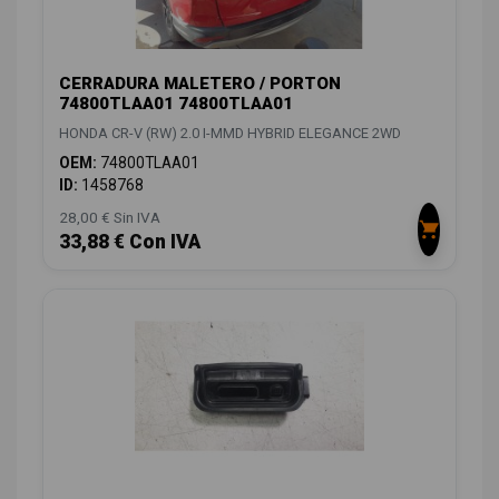
CERRADURA MALETERO / PORTON
74800TLAA01 74800TLAA01
HONDA CR-V (RW) 2.0 I-MMD HYBRID ELEGANCE 2WD
OEM:
74800TLAA01
ID:
1458768
28,00 € Sin IVA
33,88 € Con IVA