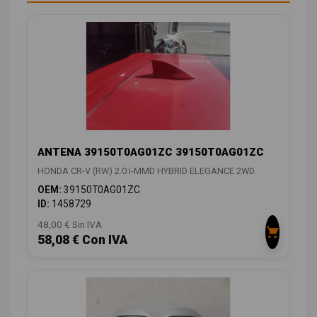
ANTENA 39150T0AG01ZC 39150T0AG01ZC
HONDA CR-V (RW) 2.0 I-MMD HYBRID ELEGANCE 2WD
OEM:
39150T0AG01ZC
ID:
1458729
48,00 € Sin IVA
58,08 € Con IVA