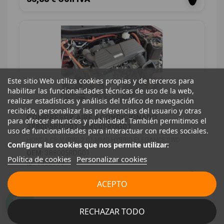
Este sitio Web utiliza cookies propias y de terceros para
habilitar las funcionalidades técnicas de uso de la web,
realizar estadísticas y análisis del tráfico de navegación
recibido, personalizar las preferencias del usuario y otras
COMPRESOR AIRE ACONDICIONADO
para ofrecer anuncios y publicidad. También permitimos el
388005RDG01 388005RDG01
uso de funcionalidades para interactuar con redes sociales.
HONDA CR-V (RW) 2.0 I-MMD HYBRID ELEGANCE 2WD
Configure las cookies que nos permite utilizar:
OEM:
388005RDG01
Política de cookies
Personalizar cookies
ID:
1458779
398,00 € Sin IVA
ACEPTO
481,58 € Con IVA
RECHAZAR TODO