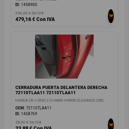
ID:
1458900
396,00 € Sin IVA
479,16 € Con IVA
CERRADURA PUERTA DELANTERA DERECHA
72110TLAA11 72110TLAA11
HONDA CR-V (RW) 2.0 I-MMD HYBRID ELEGANCE 2WD
OEM:
72110TLAA11
ID:
1458769
28,00 € Sin IVA
33,88 € Con IVA