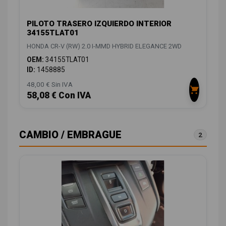
PILOTO TRASERO IZQUIERDO INTERIOR
34155TLAT01
HONDA CR-V (RW) 2.0 I-MMD HYBRID ELEGANCE 2WD
OEM:
34155TLAT01
ID:
1458885
48,00 € Sin IVA
58,08 € Con IVA
CAMBIO / EMBRAGUE
2