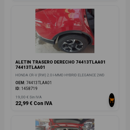
ALETIN TRASERO DERECHO 74413TLAA01
74413TLAA01
HONDA CR-V (RW) 2.0 I-MMD HYBRID ELEGANCE 2WD
OEM:
74413TLAA01
ID:
1458719
19,00 € Sin IVA
22,99 € Con IVA