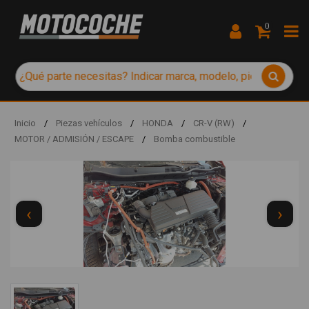
0
Inicio
/
Piezas vehículos
/
HONDA
/
CR-V (RW)
/
MOTOR / ADMISIÓN / ESCAPE
/
Bomba combustible
‹
›