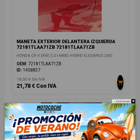
MANETA EXTERIOR DELANTERA IZQUIERDA
72181TLAA71ZB 72181TLAA71ZB
HONDA CR-V (RW) 2.0 I-MMD HYBRID ELEGANCE 2WD
OEM:
72181TLAA71ZB
ID:
1458837
18,00 € Sin IVA
21,78 € Con IVA
Do not show again.