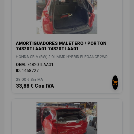
AMORTIGUADORES MALETERO / PORTON
74820TLAA01 74820TLAA01
HONDA CR-V (RW) 2.0 I-MMD HYBRID ELEGANCE 2WD
OEM:
74820TLAA01
ID:
1458727
28,00 € Sin IVA
33,88 € Con IVA