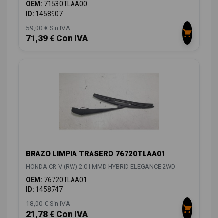
OEM:
71530TLAA00
ID:
1458907
59,00 € Sin IVA
71,39 € Con IVA
BRAZO LIMPIA TRASERO 76720TLAA01
HONDA CR-V (RW) 2.0 I-MMD HYBRID ELEGANCE 2WD
OEM:
76720TLAA01
ID:
1458747
18,00 € Sin IVA
21,78 € Con IVA