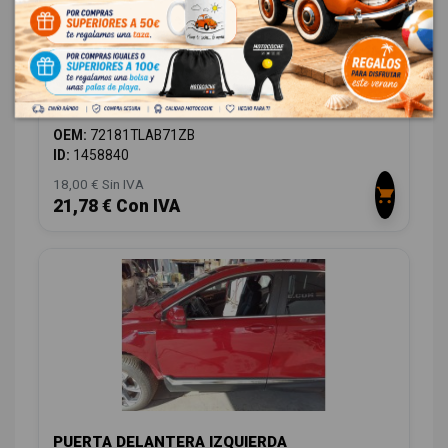
MANETA EXTERIOR TRASERA IZQUIERDA
72181TLAB71ZB 72181TLAB71ZB
HONDA CR-V (RW) 2.0 I-MMD HYBRID ELEGANCE 2WD
OEM:
72181TLAB71ZB
ID:
1458840
18,00 € Sin IVA
21,78 € Con IVA
PUERTA DELANTERA IZQUIERDA