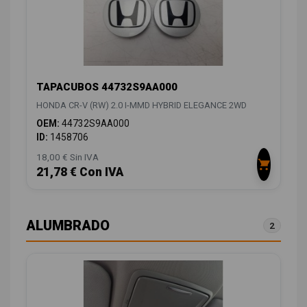
TAPACUBOS 44732S9AA000
HONDA CR-V (RW) 2.0 I-MMD HYBRID ELEGANCE 2WD
OEM:
44732S9AA000
ID:
1458706
18,00 € Sin IVA
21,78 € Con IVA
ALUMBRADO
2