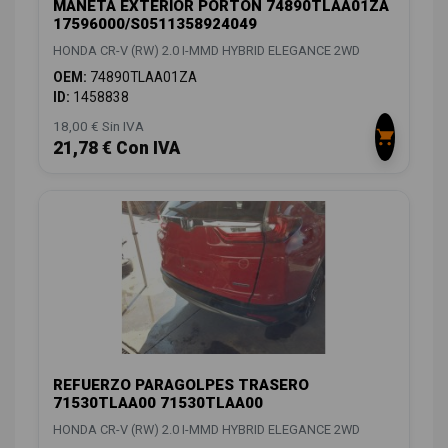
MANETA EXTERIOR PORTON 74890TLAA01ZA
17596000/S0511358924049
HONDA CR-V (RW) 2.0 I-MMD HYBRID ELEGANCE 2WD
OEM:
74890TLAA01ZA
ID:
1458838
18,00 € Sin IVA
21,78 € Con IVA
REFUERZO PARAGOLPES TRASERO
71530TLAA00 71530TLAA00
HONDA CR-V (RW) 2.0 I-MMD HYBRID ELEGANCE 2WD