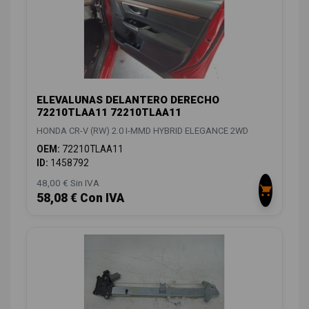
ELEVALUNAS DELANTERO DERECHO
72210TLAA11 72210TLAA11
HONDA CR-V (RW) 2.0 I-MMD HYBRID ELEGANCE 2WD
OEM:
72210TLAA11
ID:
1458792
48,00 € Sin IVA
58,08 € Con IVA