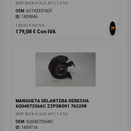
SEAT IBIZA IV (6J5, 6P1) 1.4 TDI
OEM:
6C1423510CF
ID:
1459046
148,00 € Sin IVA
179,08 € Con IVA
MANGUETA DELANTERA DERECHA
6Q0407256AC ZZPSK001 762208
SEAT IBIZA IV (6J5, 6P1) 1.4 TDI
OEM:
6Q0407256AC
ID:
1459116