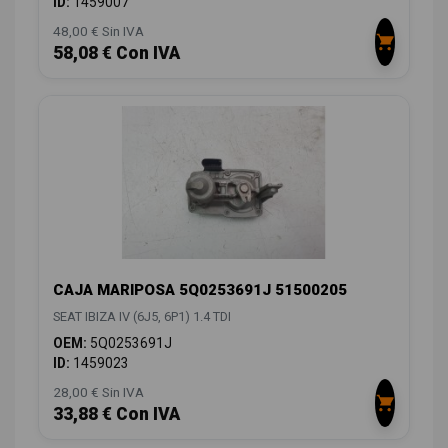
ID:
1459007
48,00 € Sin IVA
58,08 € Con IVA
CAJA MARIPOSA 5Q0253691J 51500205
SEAT IBIZA IV (6J5, 6P1) 1.4 TDI
OEM:
5Q0253691J
ID:
1459023
28,00 € Sin IVA
33,88 € Con IVA