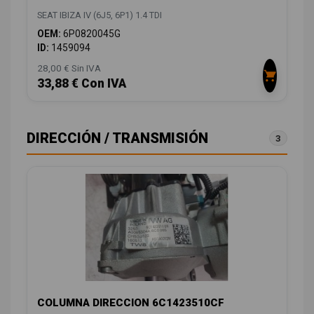
SEAT IBIZA IV (6J5, 6P1) 1.4 TDI
OEM:
6P0820045G
ID:
1459094
28,00 € Sin IVA
33,88 € Con IVA
DIRECCIÓN / TRANSMISIÓN
3
COLUMNA DIRECCION 6C1423510CF