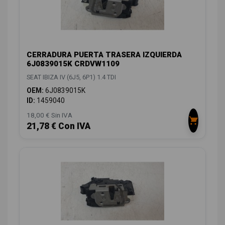
CERRADURA PUERTA TRASERA IZQUIERDA
6J0839015K CRDVW1109
SEAT IBIZA IV (6J5, 6P1) 1.4 TDI
OEM:
6J0839015K
ID:
1459040
18,00 € Sin IVA
21,78 € Con IVA