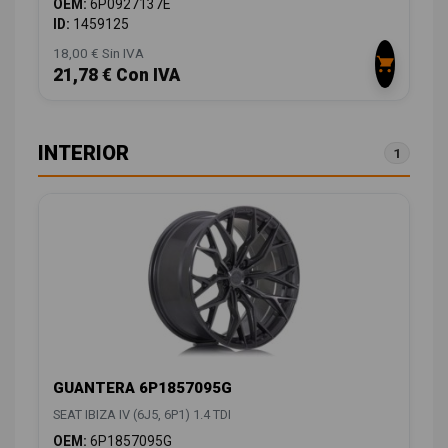
OEM:
6P0927137E
ID:
1459125
18,00 € Sin IVA
21,78 € Con IVA
INTERIOR
1
GUANTERA 6P1857095G
SEAT IBIZA IV (6J5, 6P1) 1.4 TDI
OEM:
6P1857095G