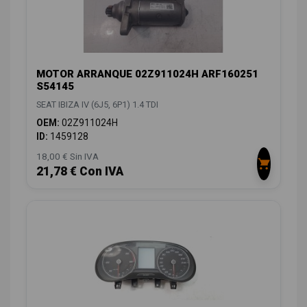
MOTOR ARRANQUE 02Z911024H ARF160251
S54145
SEAT IBIZA IV (6J5, 6P1) 1.4 TDI
OEM:
02Z911024H
ID:
1459128
18,00 € Sin IVA
21,78 € Con IVA