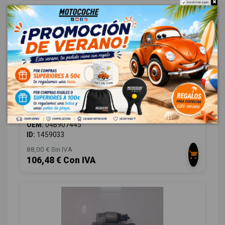
Do not show again.
CENTRALITA MOTOR UCE 04B907445
SEAT IBIZA IV (6J5, 6P1) 1.4 TDI
OEM:
04B907445
ID:
1459033
88,00 € Sin IVA
106,48 € Con IVA