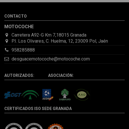
de que pocas veces compro piezas de Segundamano a distancia
por la incertidumbre de que pueda llegar averiada o con
desperfectos que no se aprecian por fotos. Al final todo perfecto,
CONTACTO
la pieza llegó correcta y bien embalada, además de llegarme 2
días antes de lo esperado.
MOTOCOCHE
Carretera A92-G Km 7,18015 Granada
P.I. Los Olivares, C. Huelma, 12, 23009 Pol, Jaén
958285888
desguacemotocoche@motocoche.com
AUTORIZADOS: ASOCIACIÓN:
CERTIFICADOS ISO SEDE GRANADA