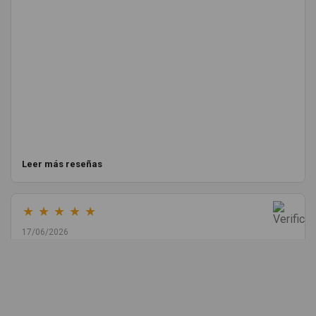
Leer más reseñas
★
★
★
★
★
17/06/2026
Melvin Valdez Valdez
He pedido desde Madrid una cremallera para mí furgo y me
sorprendió la rapidez con la que me gestionaron el envío, además