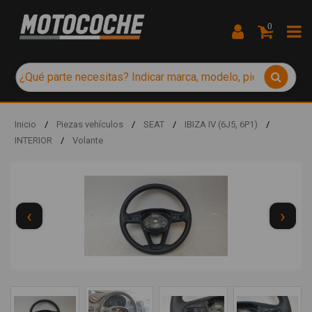
0
Inicio
/
Piezas vehículos
/
SEAT
/
IBIZA IV (6J5, 6P1)
/
INTERIOR
/
Volante
‹
›