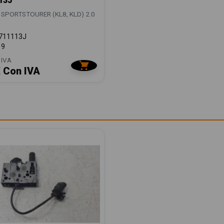
13J
 SPORTSTOURER (KL8, KLD) 2.0
711113J
19
 IVA
€ Con IVA