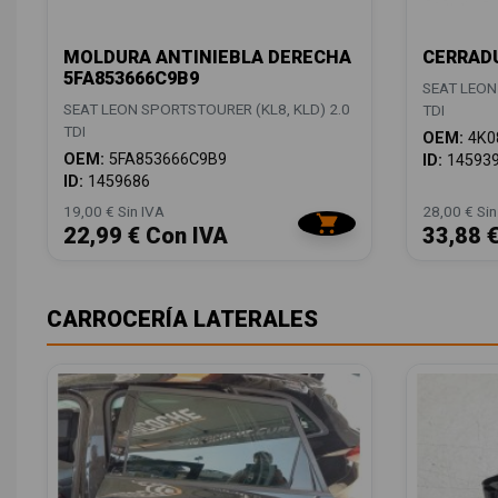
MOLDURA ANTINIEBLA DERECHA
CERRADU
5FA853666C9B9
SEAT LEON
SEAT LEON SPORTSTOURER (KL8, KLD) 2.0
TDI
TDI
OEM:
4K0
OEM:
5FA853666C9B9
ID:
14593
ID:
1459686
19,00 € Sin IVA
28,00 € Sin
22,99 € Con IVA
33,88 
CARROCERÍA LATERALES