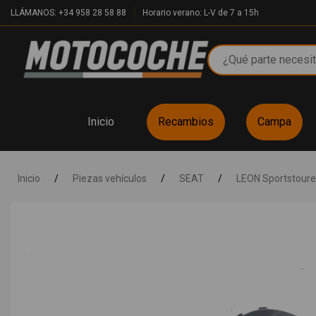
LLÁMANOS: +34 958 28 58 88
Horario verano: L-V de 7 a 15h
Inicio
Recambios
Campa
Inicio
/
Piezas vehículos
/
SEAT
/
LEON Sportstourer