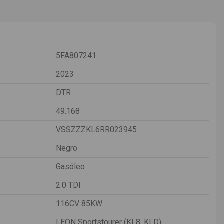
5FA807241
2023
DTR
49.168
VSSZZZKL6RR023945
Negro
Gasóleo
2.0 TDI
116CV 85KW
LEON Sportstourer (KL8, KLD)