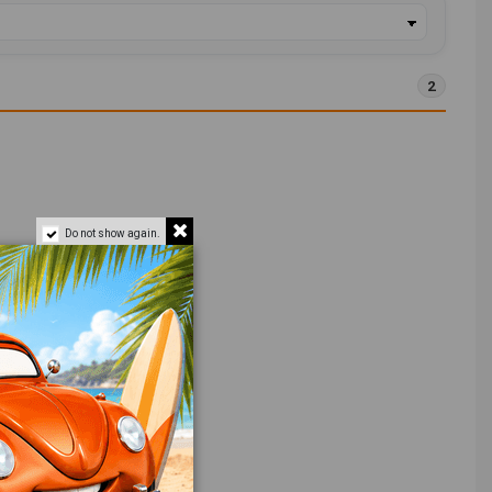
2
Do not show again.