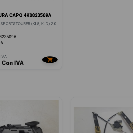
RA CAPO 4K0823509A
 SPORTSTOURER (KL8, KLD) 2.0
823509A
96
 IVA
€ Con IVA