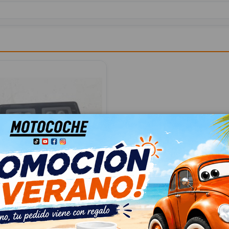
ERIOR 5H0947290D
 SPORTSTOURER (KL8, KLD) 2.0
947290D