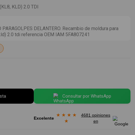
L8, KLD) 2.0 TDI
PARAGOLPES DELANTERO. Recambio de moldura para
 kld) 2.0 tdi referencia OEM IAM 5FA807241
esta
Consultar por WhatsApp
★
★
★
★
4681 opiniones
Excelente
★
en