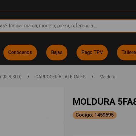
Conócenos
Bajas
Pago TPV
Taller
 (KL8, KLD)
/
CARROCERÍA LATERALES
/
Moldura
MOLDURA 5FA
Codigo: 1459695