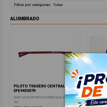
Filtrar por categorías
ALUMBRADO
PILOTO TRASERO CENTRAL
LUZ INT
5FE945307R
SEAT LEON
SEAT LEON SPORTSTOURER (KL8, KLD) 2.0
TDI
TDI
OEM:
5H0