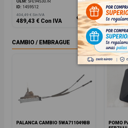
OEM:
5FE945307R
ID:
14593
ID:
1459512
404,49 € Sin IVA
18,00 € Sin
489,43 € Con IVA
21,78 
CAMBIO / EMBRAGUE
PALANCA CAMBIO 5WA711049BB
POMO P