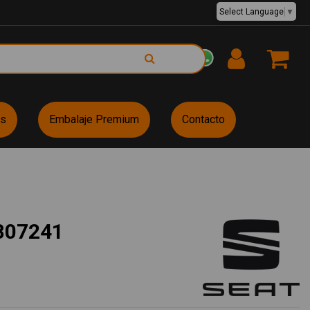
Select Language
▼
EUR €
es
Embalaje Premium
Contacto
807241