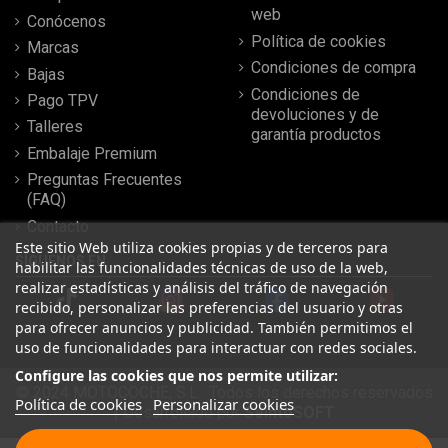
web
Conócenos
Política de cookies
Marcas
Condiciones de compra
Bajas
Condiciones de
Pago TPV
devoluciones y de
Talleres
garantía productos
Embalaje Premium
Preguntas Frecuentes
(FAQ)
Contacto
Este sitio Web utiliza cookies propias y de terceros para
SÍGUENOS EN
habilitar las funcionalidades técnicas de uso de la web,
realizar estadísticas y análisis del tráfico de navegación
recibido, personalizar las preferencias del usuario y otras
para ofrecer anuncios y publicidad. También permitimos el
uso de funcionalidades para interactuar con redes sociales.
Configure las cookies que nos permite utilizar:
© 2024 MOTOCOCHE, S.L . Todos los derechos reservados
Política de cookies
Personalizar cookies
| Desarrollado por
SeintoSOFT
Leer más reseñas