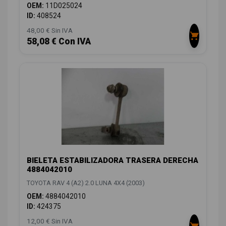
OEM:
11D025024
ID:
408524
48,00 € Sin IVA
58,08 € Con IVA
BIELETA ESTABILIZADORA TRASERA DERECHA
4884042010
TOYOTA RAV 4 (A2) 2.0 LUNA 4X4 (2003)
OEM:
4884042010
ID:
424375
12,00 € Sin IVA