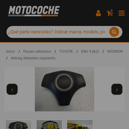
0
Inicio
/
Piezas vehículos
/
TOYOTA
/
RAV 4 (A2)
/
INTERIOR
/
Airbag delantero izquierdo
‹
›