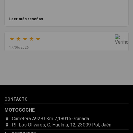
Leer más reseñas
★
★
★
★
★
17/06/2026
Melvin Valdez Valdez
He pedido desde Madrid una cremallera para mí furgo y me
sorprendió la rapidez con la que me gestionaron el envío, además
de que pocas veces compro piezas de Segundamano a distancia
por la incertidumbre de que pueda llegar averiada o con
desperfectos que no se aprecian por fotos. Al final todo perfecto,
CONTACTO
la pieza llegó correcta y bien embalada, además de llegarme 2
días antes de lo esperado.
MOTOCOCHE
Carretera A92-G Km 7,18015 Granada
P.I. Los Olivares, C. Huelma, 12, 23009 Pol, Jaén