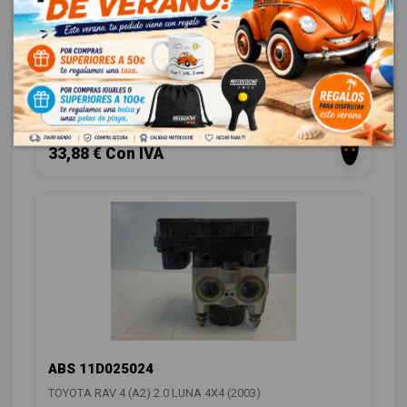
BOMBA FRENO 4720142290
TOYOTA RAV 4 (A2) 2.0 LUNA 4X4 (2003)
OEM:
4720142290
ID:
408139
28,00 € Sin IVA
33,88 € Con IVA
ABS 11D025024
TOYOTA RAV 4 (A2) 2.0 LUNA 4X4 (2003)