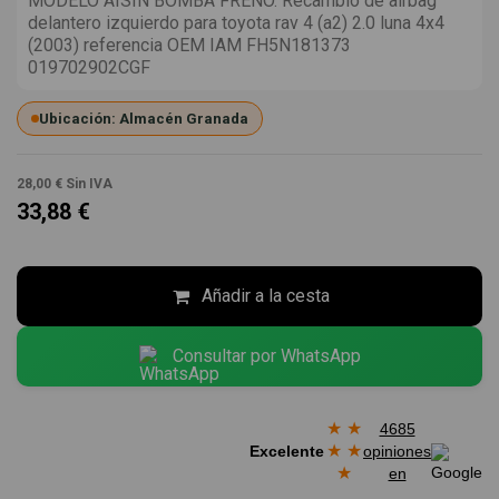
MODELO AISIN BOMBA FRENO. Recambio de airbag
delantero izquierdo para toyota rav 4 (a2) 2.0 luna 4x4
(2003) referencia OEM IAM FH5N181373
019702902CGF
Ubicación: Almacén Granada
28,00 €
Sin IVA
33,88 €
Añadir a la cesta
Consultar por WhatsApp
★
★
4685
★
★
Excelente
opiniones
★
en