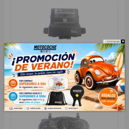
Do not show again.
MODULO CONFORT 1K0907530L
SEAT ALTEA XL (5P5) 1.9 TDI
OEM:
1K0907530L
ID:
796599
18,00 € Sin IVA
21,78 € Con IVA