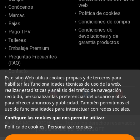
web
Conócenos
Política de cookies
Marcas
Condiciones de compra
Bajas
Condiciones de
Pago TPV
devoluciones y de
Talleres
garantía productos
Embalaje Premium
Preguntas Frecuentes
(FAQ)
Contacto
Este sitio Web utiliza cookies propias y de terceros para
SÍGUENOS EN
habilitar las funcionalidades técnicas de uso de la web,
realizar estadísticas y análisis del tráfico de navegación
recibido, personalizar las preferencias del usuario y otras
para ofrecer anuncios y publicidad. También permitimos el
uso de funcionalidades para interactuar con redes sociales.
Configure las cookies que nos permite utilizar:
© 2024 MOTOCOCHE, S.L . Todos los derechos reservados
Política de cookies
Personalizar cookies
| Desarrollado por
SeintoSOFT
Leer más reseñas