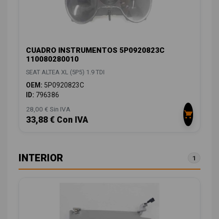
CUADRO INSTRUMENTOS 5P0920823C
110080280010
SEAT ALTEA XL (5P5) 1.9 TDI
OEM:
5P0920823C
ID:
796386
28,00 € Sin IVA
33,88 € Con IVA
INTERIOR
1