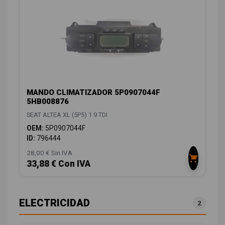
MANDO CLIMATIZADOR 5P0907044F
5HB008876
SEAT ALTEA XL (5P5) 1.9 TDI
OEM:
5P0907044F
ID:
796444
28,00 € Sin IVA
33,88 € Con IVA
ELECTRICIDAD
2