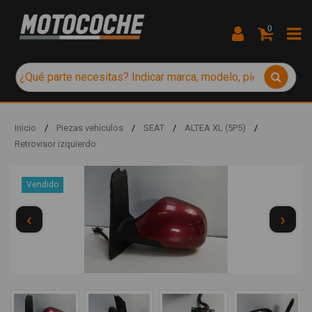
0
Inicio
/
Piezas vehículos
/
SEAT
/
ALTEA XL (5P5)
/
Retrovisor izquierdo
Vendido
‹
›