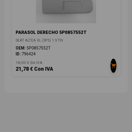
PARASOL DERECHO 5P0857552T
SEAT ALTEA XL (5P5) 1.9 TDI
OEM:
5P0857552T
ID:
796424
18,00 € Sin IVA
21,78 € Con IVA