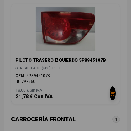
PILOTO TRASERO IZQUIERDO 5P8945107B
SEAT ALTEA XL (5P5) 1.9 TDI
OEM:
5P8945107B
ID:
797550
18,00 € Sin IVA
21,78 € Con IVA
CARROCERÍA FRONTAL
1