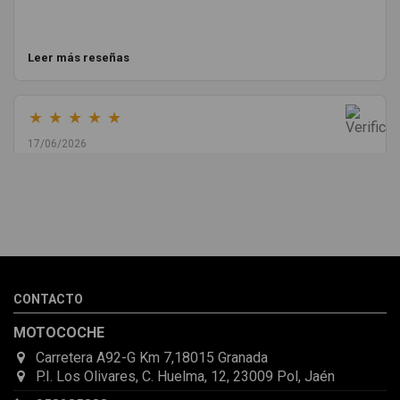
Leer más reseñas
★
★
★
★
★
17/06/2026
Melvin Valdez Valdez
He pedido desde Madrid una cremallera para mí furgo y me
sorprendió la rapidez con la que me gestionaron el envío, además
de que pocas veces compro piezas de Segundamano a distancia
por la incertidumbre de que pueda llegar averiada o con
desperfectos que no se aprecian por fotos. Al final todo perfecto,
CONTACTO
la pieza llegó correcta y bien embalada, además de llegarme 2
días antes de lo esperado.
MOTOCOCHE
Carretera A92-G Km 7,18015 Granada
P.I. Los Olivares, C. Huelma, 12, 23009 Pol, Jaén