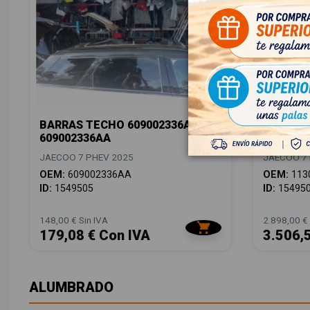
BARRAS TECHO 609002336AA
BATERIA
609002336AA
1130005
JAECOO 7 PHEV 2025
JAECOO 7 
OEM:
609002336AA
OEM:
113
ID:
1549505
ID:
15495
148,00 € Sin IVA
2.898,00 € 
179,08 € Con IVA
3.506,
ALUMBRADO