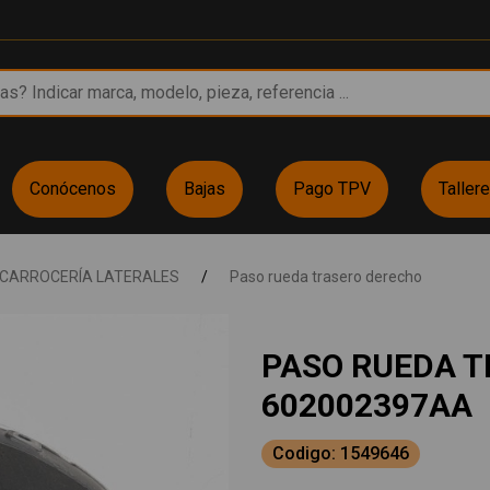
Conócenos
Bajas
Pago TPV
Taller
CARROCERÍA LATERALES
/
Paso rueda trasero derecho
PASO RUEDA 
602002397AA
Codigo: 1549646