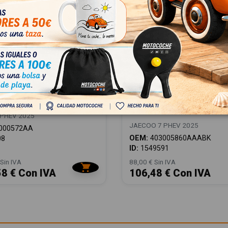
 113000572AA
JUEGO ALFOMBRILLAS
72AA
403005860AAABK
403005860AAABK
PHEV 2025
JAECOO 7 PHEV 2025
000572AA
OEM:
403005860AAABK
08
ID:
1549591
Sin IVA
88,00 € Sin IVA
58 € Con IVA
106,48 € Con IVA