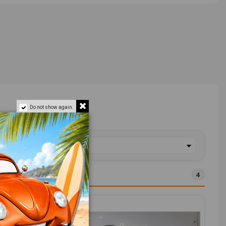
Do not show again.
4