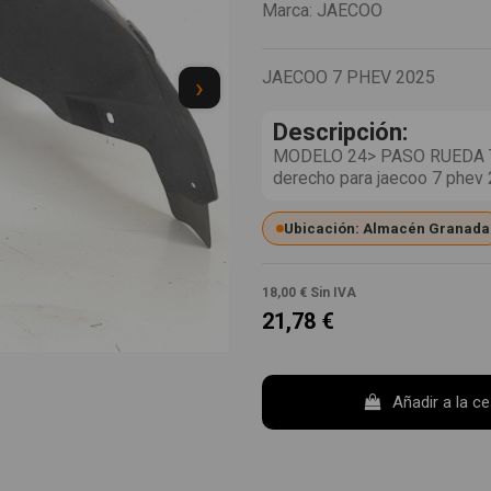
Marca:
JAECOO
JAECOO 7 PHEV 2025
›
Descripción:
MODELO 24> PASO RUEDA T
derecho para jaecoo 7 phe
Ubicación: Almacén Granada
18,00 €
Sin IVA
21,78 €
Añadir a la c