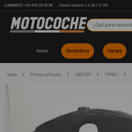
LLÁMANOS: +34 958 28 58 88
Horario verano: L-V de 7 a 15h
Inicio
Recambios
Campa
Inicio
/
Piezas vehículos
/
JAECOO
/
7 PHEV
/