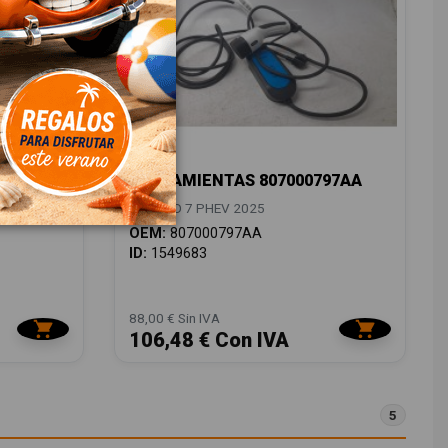
HERRAMIENTAS 807000797AA
JAECOO 7 PHEV 2025
OEM:
807000797AA
ID:
1549683
88,00 € Sin IVA
106,48 € Con IVA
5