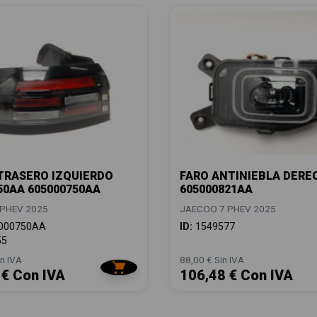
TRASERO IZQUIERDO
FARO ANTINIEBLA DERE
50AA 605000750AA
605000821AA
PHEV 2025
JAECOO 7 PHEV 2025
000750AA
ID:
1549577
55
n IVA
88,00 € Sin IVA
 € Con IVA
106,48 € Con IVA