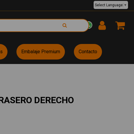
Select Language
▼
EUR €
es
Embalaje Premium
Contacto
TRASERO DERECHO