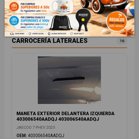
ID:
1549566
36,00 € Sin IVA
43,56 € Con IVA
CARROCERÍA LATERALES
16
MANETA EXTERIOR DELANTERA IZQUIERDA
403006540AADQJ 403006540AADQJ
JAECOO 7 PHEV 2025
OEM:
403006540AADQJ