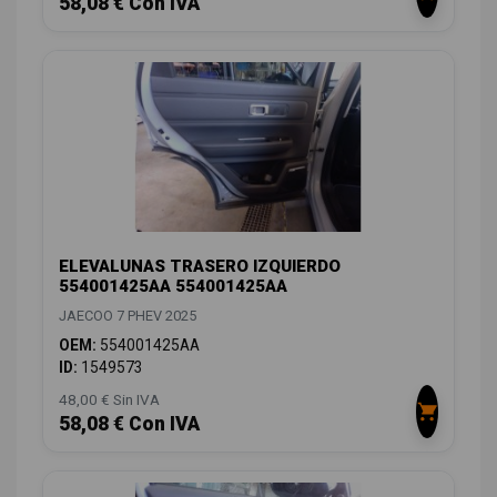
58,08 € Con IVA
ELEVALUNAS TRASERO IZQUIERDO
554001425AA 554001425AA
JAECOO 7 PHEV 2025
OEM:
554001425AA
ID:
1549573
48,00 € Sin IVA
58,08 € Con IVA