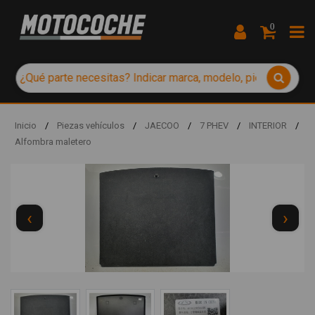
0
Inicio
/
Piezas vehículos
/
JAECOO
/
7 PHEV
/
INTERIOR
/
Alfombra maletero
‹
›