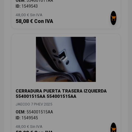
OEM:
554001011AA
ID:
1549543
48,00 € Sin IVA
58,08 € Con IVA
CERRADURA PUERTA TRASERA IZQUIERDA
554001515AA 554001515AA
JAECOO 7 PHEV 2025
OEM:
554001515AA
ID:
1549545
48,00 € Sin IVA