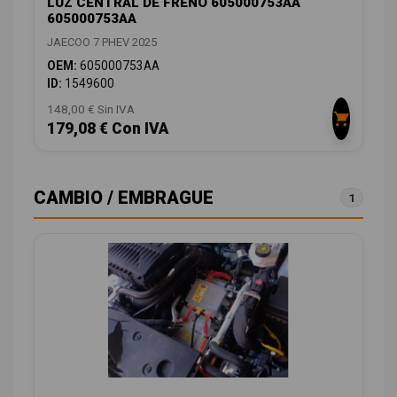
LUZ CENTRAL DE FRENO 605000753AA
605000753AA
JAECOO 7 PHEV 2025
OEM:
605000753AA
ID:
1549600
148,00 € Sin IVA
179,08 € Con IVA
CAMBIO / EMBRAGUE
1