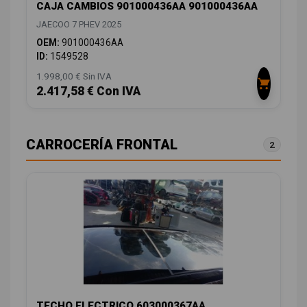
CAJA CAMBIOS 901000436AA 901000436AA
JAECOO 7 PHEV 2025
OEM:
901000436AA
ID:
1549528
1.998,00 € Sin IVA
2.417,58 € Con IVA
CARROCERÍA FRONTAL
2
TECHO ELECTRICO 603000367AA