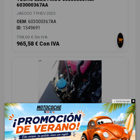
603000367AA
JAECOO 7 PHEV 2025
OEM:
603000367AA
ID:
1549691
798,00 € Sin IVA
965,58 € Con IVA
Do not show again.
DEPOSITO LIMPIA 607000164AA 607000164AA
JAECOO 7 PHEV 2025
OEM:
607000164AA