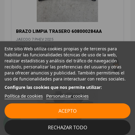
BRAZO LIMPIA TRASERO 608000284AA
JAECOO 7 PHEV 2025
OEM:
608000284AA
Este sitio Web utiliza cookies propias y de terceros para
ID:
1549518
habilitar las funcionalidades técnicas de uso de la web,
realizar estadísticas y análisis del tráfico de navegación
28,00 € Sin IVA
recibido, personalizar las preferencias del usuario y otras
33,88 € Con IVA
para ofrecer anuncios y publicidad. También permitimos el
uso de funcionalidades para interactuar con redes sociales.
Configure las cookies que nos permite utilizar:
Política de cookies
Personalizar cookies
ACEPTO
RECHAZAR TODO