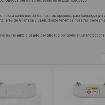
conómicos pero fiables
, estás en el lugar adecuado.
posiciona como una de las mejores opciones para conseguir
pie
 talleres de
Granada
y
Jaén
, donde tenemos nuestras sedes fís
prar un
recambio usado certificado
por menos? En Motocoche 