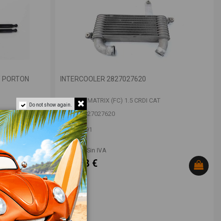
/ PORTON
INTERCOOLER 2827027620
HYUNDAI MATRIX (FC) 1.5 CRDI CAT
Do not show again.
OEM:
2827027620
ID:
999691
18,00 € Sin IVA
21,78 €