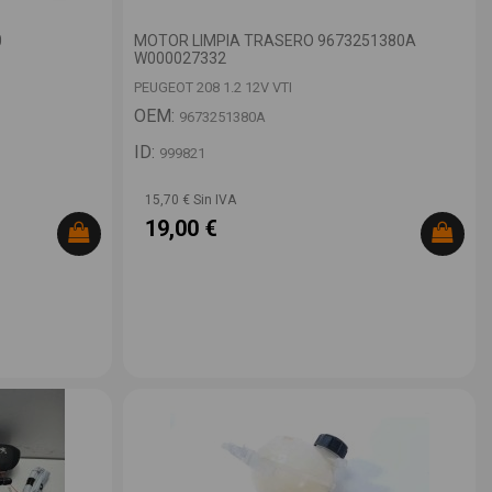
0
MOTOR LIMPIA TRASERO 9673251380A
W000027332
PEUGEOT 208 1.2 12V VTI
OEM:
9673251380A
ID:
999821
15,70 € Sin IVA
19,00 €