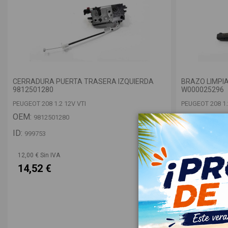
CERRADURA PUERTA TRASERA IZQUIERDA
BRAZO LIMPI
9812501280
W000025296
PEUGEOT 208 1.2 12V VTI
PEUGEOT 208 1.
OEM:
OEM:
9812501280
9673234
ID:
ID:
999753
999734
12,00 € Sin IVA
12,00 € Sin IV
14,52 €
14,52 €