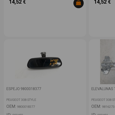
14,52 €
14,52 €
ESPEJO 9800018377
ELEVALUNAS 
PEUGEOT 308 STYLE
PEUGEOT 308 S
OEM:
OEM:
9800018377
9816273
ID:
ID: