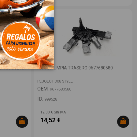
9180 86ET34
MOTOR LIMPIA TRASERO 9677680580
PEUGEOT 308 STYLE
OEM:
9677680580
ID:
999528
12,00 € Sin IVA
14,52 €