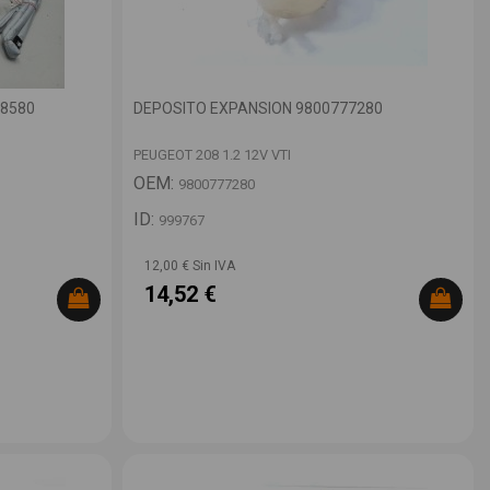
48580
DEPOSITO EXPANSION 9800777280
PEUGEOT 208 1.2 12V VTI
OEM:
9800777280
ID:
999767
12,00 € Sin IVA
14,52 €