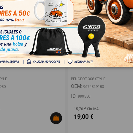
TRONICO 9814151980
POTENCIOMETRO PEDAL 967482
TYLE
PEUGEOT 308 STYLE
OEM:
980
9674829180
ID:
999550
A
15,70 € Sin IVA
19,00 €