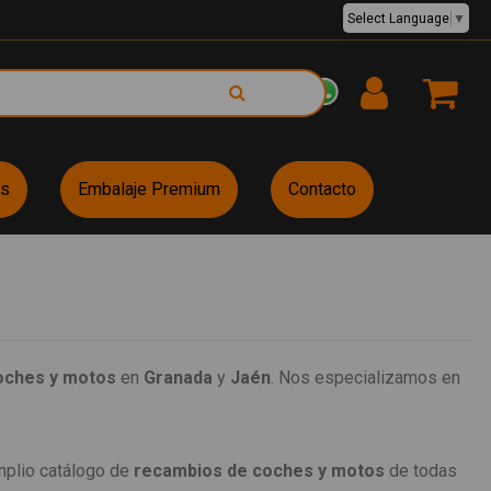
Select Language
▼
EUR €
es
Embalaje Premium
Contacto
oches y motos
en
Granada
y
Jaén
. Nos especializamos en
mplio catálogo de
recambios de coches y motos
de todas