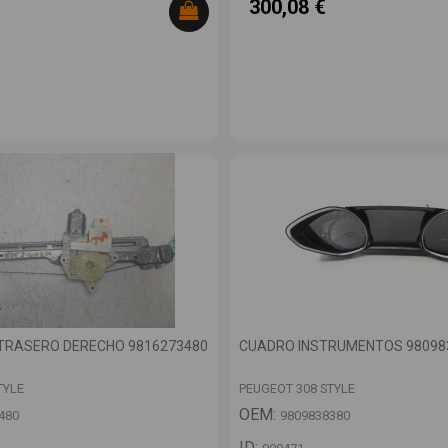
300,08 €
TRASERO DERECHO 9816273480
CUADRO INSTRUMENTOS 98098
TYLE
PEUGEOT 308 STYLE
OEM:
480
9809838380
ID: