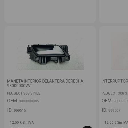
MANETA INTERIOR DELANTERA DERECHA
INTERRUPTOR
98000000VV
PEUGEOT 308 STYLE
PEUGEOT 308 S
OEM:
OEM:
98000000VV
9803330
ID:
ID:
999516
999507
12,00 € Sin IVA
12,00 € Sin IV