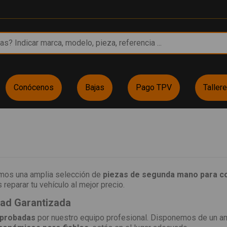
Conócenos
Bajas
Pago TPV
Taller
emos una amplia selección de
piezas de segunda mano para c
reparar tu vehículo al mejor precio.
dad Garantizada
 probadas
por nuestro equipo profesional. Disponemos de un a