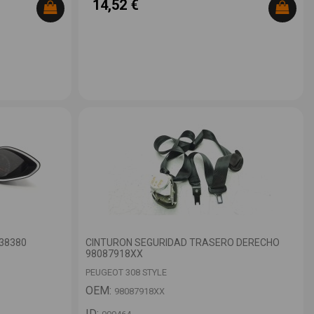
14,52 €
38380
CINTURON SEGURIDAD TRASERO DERECHO
98087918XX
PEUGEOT 308 STYLE
OEM:
98087918XX
ID: