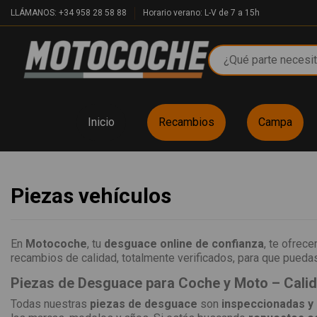
LLÁMANOS: +34 958 28 58 88
Horario verano: L-V de 7 a 15h
Inicio
Recambios
Campa
Piezas vehículos
En
Motocoche
, tu
desguace online de confianza
, te ofrec
recambios de calidad, totalmente verificados, para que puedas 
Piezas de Desguace para Coche y Moto – Cali
Todas nuestras
piezas de desguace
son
inspeccionadas y