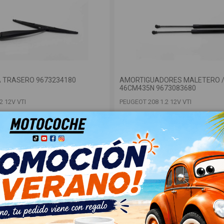
A TRASERO 9673234180
AMORTIGUADORES MALETERO 
46CM435N 9673083680
2 12V VTI
PEUGEOT 208 1.2 12V VTI
OEM:
180
46CM435N
ID:
999717
A
18,00 € Sin IVA
21,78 €