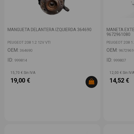
MANGUETA DELANTERA IZQUIERDA 364690
MANETA EXTE
9672961080
PEUGEOT 208 1.2 12V VTI
PEUGEOT 208 1.
OEM:
OEM:
364690
9672961
ID:
ID:
999814
999807
15,70 € Sin IVA
12,00 € Sin IV
19,00 €
14,52 €