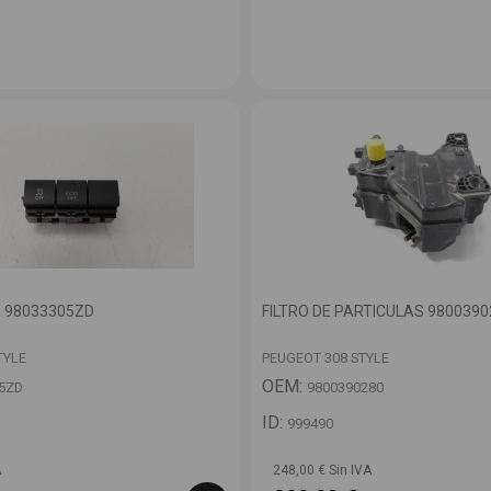
 98033305ZD
FILTRO DE PARTICULAS 9800390
TYLE
PEUGEOT 308 STYLE
OEM:
5ZD
9800390280
ID:
999490
A
248,00 € Sin IVA