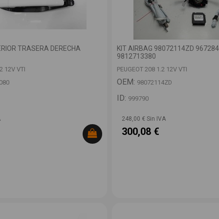
RIOR TRASERA DERECHA
KIT AIRBAG 98072114ZD 96728
9812713380
2 12V VTI
PEUGEOT 208 1.2 12V VTI
OEM:
080
98072114ZD
ID:
999790
A
248,00 € Sin IVA
300,08 €