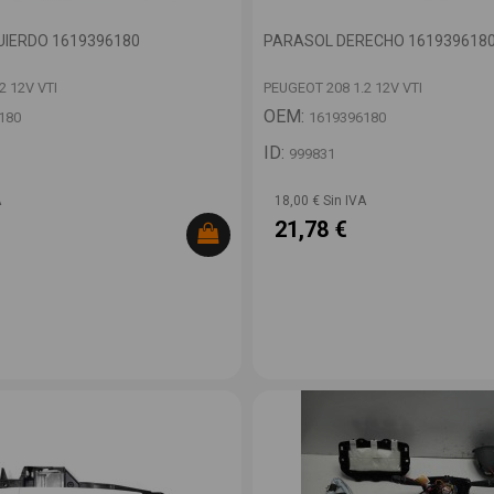
UIERDO 1619396180
PARASOL DERECHO 161939618
2 12V VTI
PEUGEOT 208 1.2 12V VTI
OEM:
180
1619396180
ID:
999831
A
18,00 € Sin IVA
21,78 €