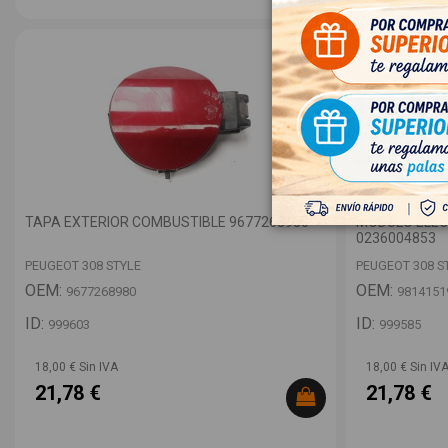
TAPA EXTERIOR COMBUSTIBLE 9677268980
MODULO ELEC
0236004853
PEUGEOT 308 STYLE
PEUGEOT 308 S
OEM:
OEM:
9677268980
9814151
ID:
ID:
999603
999585
18,00 € Sin IVA
18,00 € Sin IV
21,78 €
21,78 €