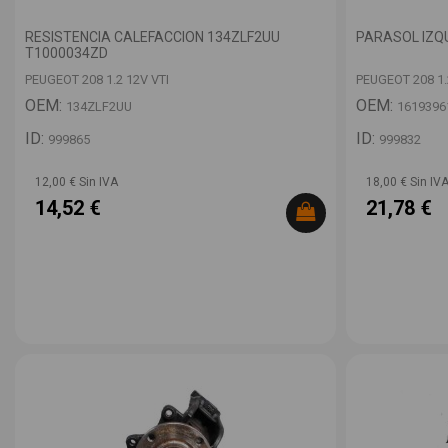
RESISTENCIA CALEFACCION 134ZLF2UU
PARASOL IZQ
T1000034ZD
PEUGEOT 208 1.2 12V VTI
PEUGEOT 208 1.
OEM:
OEM:
134ZLF2UU
1619396
ID:
ID:
999865
999832
12,00 € Sin IVA
18,00 € Sin IV
14,52 €
21,78 €