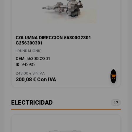
COLUMNA DIRECCION 56300G2301
G256300301
HYUNDAI IONIQ
OEM:
56300G2301
ID:
942932
248,00 € Sin IVA
300,08 € Con IVA
ELECTRICIDAD
17