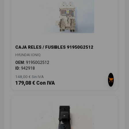
CAJA RELES / FUSIBLES 91950G2512
HYUNDAI IONIQ
OEM:
91950G2512
ID:
942918
148,00 € Sin IVA
179,08 € Con IVA