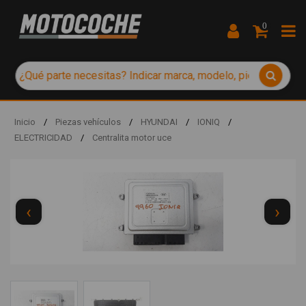
0
Inicio
/
Piezas vehículos
/
HYUNDAI
/
IONIQ
/
ELECTRICIDAD
/
Centralita motor uce
‹
›