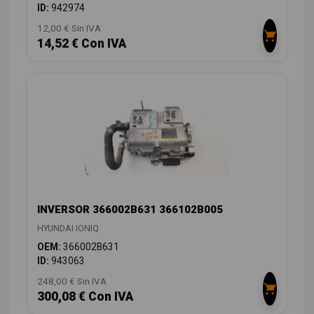
ID:
942974
12,00 € Sin IVA
14,52 € Con IVA
INVERSOR 366002B631 366102B005
HYUNDAI IONIQ
OEM:
366002B631
ID:
943063
248,00 € Sin IVA
300,08 € Con IVA