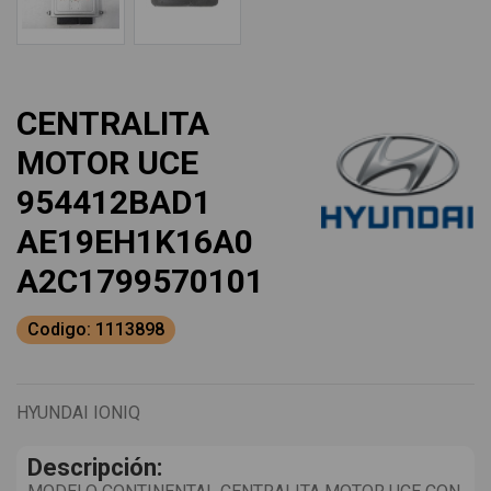
CENTRALITA
MOTOR UCE
954412BAD1
AE19EH1K16A0
A2C1799570101
Codigo: 1113898
HYUNDAI IONIQ
Descripción: