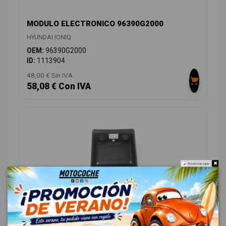
MODULO ELECTRONICO 96390G2000
HYUNDAI IONIQ
OEM:
96390G2000
ID:
1113904
48,00 € Sin IVA
58,08 € Con IVA
Do not show again.
MODULO ELECTRONICO 95560G2000
AEH1802030050