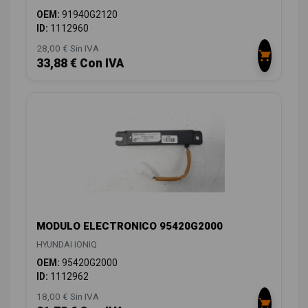
OEM:
91940G2120
ID:
1112960
28,00 € Sin IVA
33,88 € Con IVA
MODULO ELECTRONICO 95420G2000
HYUNDAI IONIQ
OEM:
95420G2000
ID:
1112962
18,00 € Sin IVA