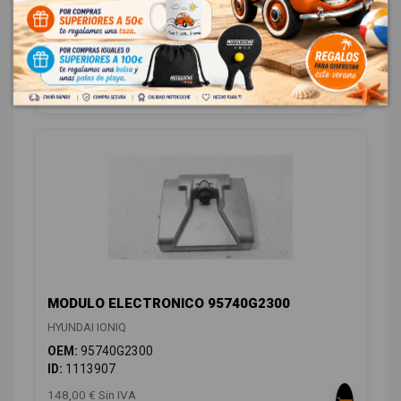
HYUNDAI IONIQ
OEM:
95560G2000
ID:
1113906
88,00 € Sin IVA
106,48 € Con IVA
MODULO ELECTRONICO 95740G2300
HYUNDAI IONIQ
OEM:
95740G2300
ID:
1113907
148,00 € Sin IVA