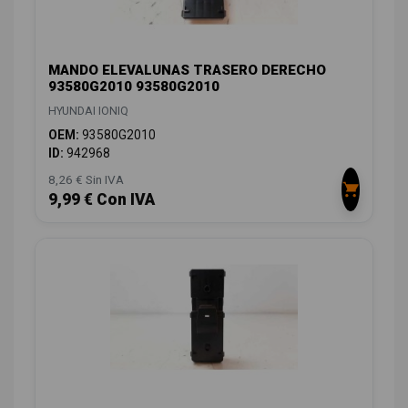
MANDO ELEVALUNAS TRASERO DERECHO
93580G2010 93580G2010
HYUNDAI IONIQ
OEM:
93580G2010
ID:
942968
8,26 € Sin IVA
9,99 € Con IVA