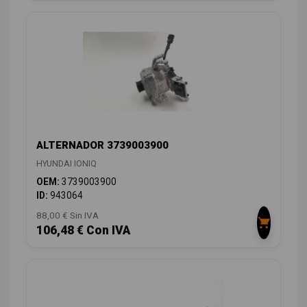
ALTERNADOR 3739003900
HYUNDAI IONIQ
OEM:
3739003900
ID:
943064
88,00 € Sin IVA
106,48 € Con IVA