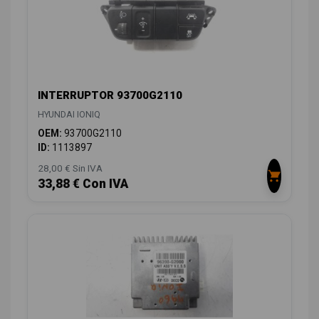
INTERRUPTOR 93700G2110
HYUNDAI IONIQ
OEM:
93700G2110
ID:
1113897
28,00 € Sin IVA
33,88 € Con IVA