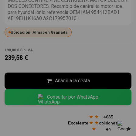
MODELO CONTINENTAL CENTRALITA MOTOR UCE CON
DOS CONECTORES. Recambio de centralita motor uce
para hyundai ioniq referencia OEM IAM 954412BAD1
AE19EH1K16A0 A2C1799570101
Ubicación: Almacén Granada
198,00 €
Sin IVA
239,58 €
Añadir a la cesta
Consultar por WhatsApp
★
★
4685
★
★
Excelente
opiniones
★
en