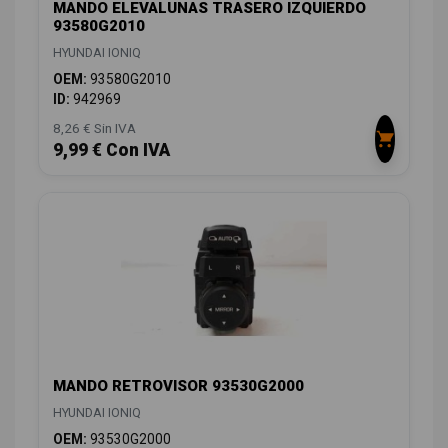
MANDO ELEVALUNAS TRASERO IZQUIERDO
93580G2010
HYUNDAI IONIQ
OEM:
93580G2010
ID:
942969
8,26 € Sin IVA
9,99 € Con IVA
MANDO RETROVISOR 93530G2000
HYUNDAI IONIQ
OEM:
93530G2000