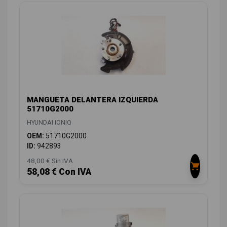
MANGUETA DELANTERA IZQUIERDA
51710G2000
HYUNDAI IONIQ
OEM:
51710G2000
ID:
942893
48,00 € Sin IVA
58,08 € Con IVA