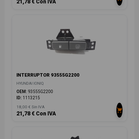
21,78 € Con IVA
INTERRUPTOR 93555G2200
HYUNDAI IONIQ
OEM:
93555G2200
ID:
1113215
18,00 € Sin IVA
21,78 € Con IVA