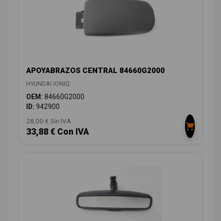
APOYABRAZOS CENTRAL 84660G2000
HYUNDAI IONIQ
OEM:
84660G2000
ID:
942900
28,00 € Sin IVA
33,88 € Con IVA