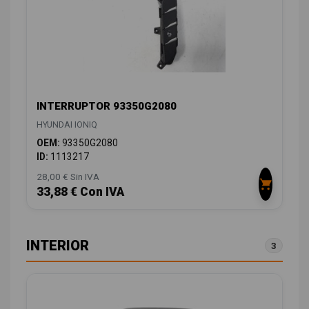
INTERRUPTOR 93350G2080
HYUNDAI IONIQ
OEM:
93350G2080
ID:
1113217
28,00 € Sin IVA
33,88 € Con IVA
INTERIOR
3