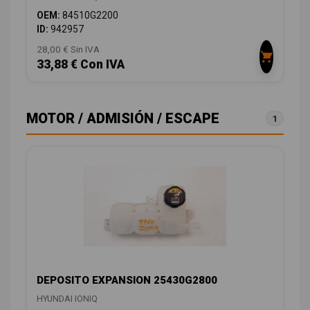
OEM:
84510G2200
ID:
942957
28,00 € Sin IVA
33,88 € Con IVA
MOTOR / ADMISIÓN / ESCAPE
1
DEPOSITO EXPANSION 25430G2800
HYUNDAI IONIQ