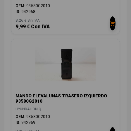
OEM:
93580G2010
ID:
942968
8,26 € Sin IVA
9,99 € Con IVA
MANDO ELEVALUNAS TRASERO IZQUIERDO
93580G2010
HYUNDAI IONIQ
OEM:
93580G2010
ID:
942969
8,26 € Sin IVA