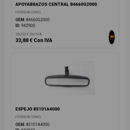
APOYABRAZOS CENTRAL 84660G2000
HYUNDAI IONIQ
OEM:
84660G2000
ID:
942900
28,00 € Sin IVA
33,88 € Con IVA
ESPEJO 85101A4000
HYUNDAI IONIQ
OEM:
85101A4000