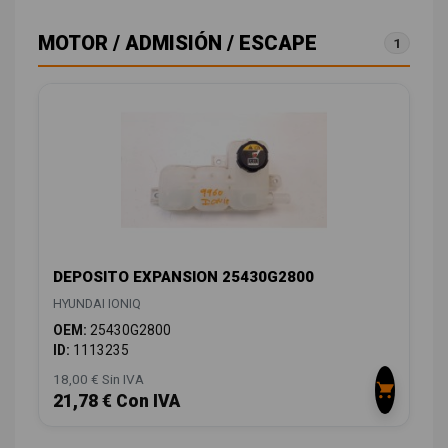
MOTOR / ADMISIÓN / ESCAPE
1
DEPOSITO EXPANSION 25430G2800
HYUNDAI IONIQ
OEM:
25430G2800
ID:
1113235
18,00 € Sin IVA
21,78 € Con IVA