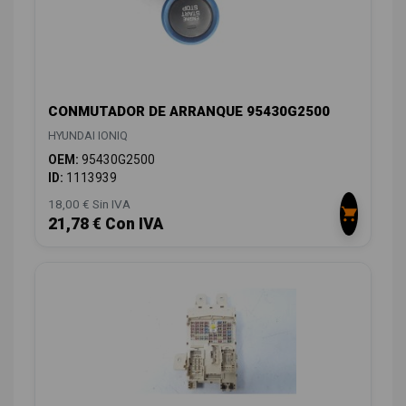
CONMUTADOR DE ARRANQUE 95430G2500
HYUNDAI IONIQ
OEM:
95430G2500
ID:
1113939
18,00 € Sin IVA
21,78 € Con IVA