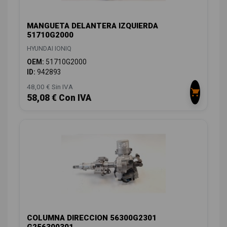
MANGUETA DELANTERA IZQUIERDA
51710G2000
HYUNDAI IONIQ
OEM:
51710G2000
ID:
942893
48,00 € Sin IVA
58,08 € Con IVA
COLUMNA DIRECCION 56300G2301
G256300301