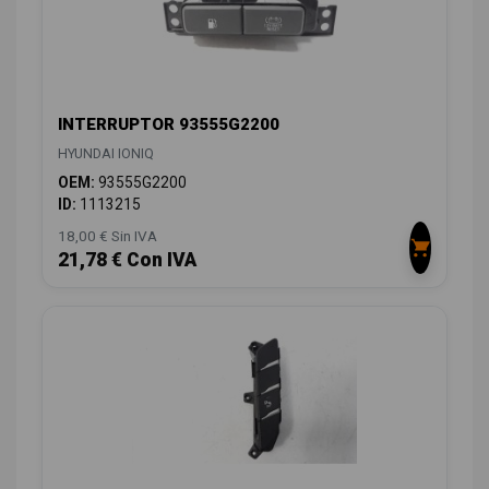
INTERRUPTOR 93555G2200
HYUNDAI IONIQ
OEM:
93555G2200
ID:
1113215
18,00 € Sin IVA
21,78 € Con IVA