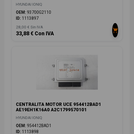
HYUNDAI IONIQ
OEM:
93700G2110
ID:
1113897
28,00 € Sin IVA
33,88 € Con IVA
CENTRALITA MOTOR UCE 954412BAD1
AE19EH1K16A0 A2C1799570101
HYUNDAI IONIQ
OEM:
954412BAD1
ID:
1113898