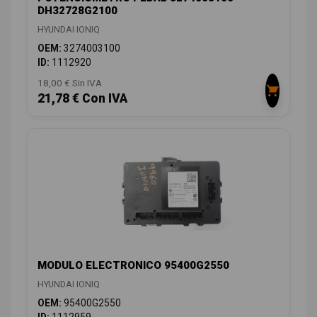
DH32728G2100
HYUNDAI IONIQ
OEM:
3274003100
ID:
1112920
18,00 € Sin IVA
21,78 € Con IVA
MODULO ELECTRONICO 95400G2550
HYUNDAI IONIQ
OEM:
95400G2550