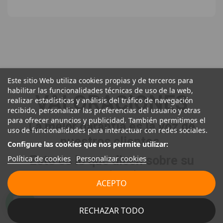
Este sitio Web utiliza cookies propias y de terceros para
habilitar las funcionalidades técnicas de uso de la web,
VALORACIONES
realizar estadísticas y análisis del tráfico de navegación
recibido, personalizar las preferencias del usuario y otras
para ofrecer anuncios y publicidad. También permitimos el
La mejor garantía es la voz de
uso de funcionalidades para interactuar con redes sociales.
nuestros clientes.
Configure las cookies que nos permite utilizar:
Política de cookies
Personalizar cookies
Esto es lo que dicen sobre su
experiencia.
ACEPTO
RECHAZAR TODO