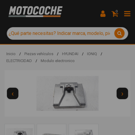
0
Inicio
/
Piezas vehículos
/
HYUNDAI
/
IONIQ
/
ELECTRICIDAD
/
Modulo electronico
‹
›