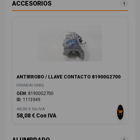
ACCESORIOS
1
ANTIRROBO / LLAVE CONTACTO 81900G2700
HYUNDAI IONIQ
OEM:
81900G2700
ID:
1113949
48,00 € Sin IVA
58,08 € Con IVA
ALUMBRADO
1