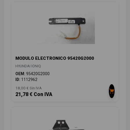
MODULO ELECTRONICO 95420G2000
HYUNDAI IONIQ
OEM:
95420G2000
ID:
1112962
18,00 € Sin IVA
21,78 € Con IVA