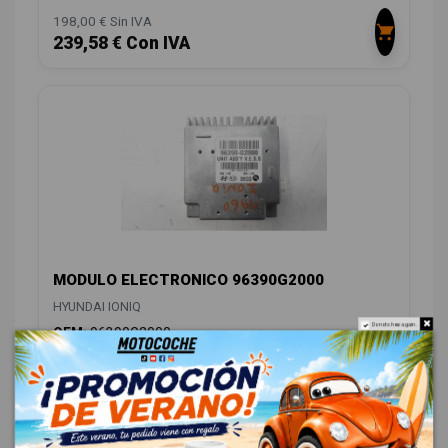
198,00 € Sin IVA
239,58 € Con IVA
MODULO ELECTRONICO 96390G2000
HYUNDAI IONIQ
Do not show again.
OEM:
96390G2000
ID:
1113904
48,00 € Sin IVA
58,08 € Con IVA