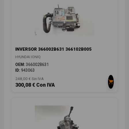
INVERSOR 366002B631 366102B005
HYUNDAI IONIQ
OEM:
366002B631
ID:
943063
248,00 € Sin IVA
300,08 € Con IVA