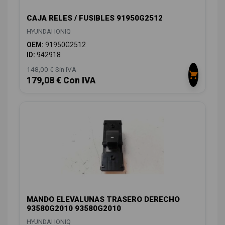
CAJA RELES / FUSIBLES 91950G2512
HYUNDAI IONIQ
OEM:
91950G2512
ID:
942918
148,00 € Sin IVA
179,08 € Con IVA
MANDO ELEVALUNAS TRASERO DERECHO
93580G2010 93580G2010
HYUNDAI IONIQ