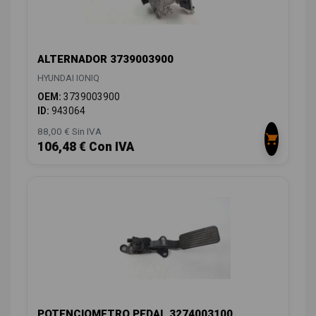
ALTERNADOR 3739003900
HYUNDAI IONIQ
OEM:
3739003900
ID:
943064
88,00 € Sin IVA
106,48 € Con IVA
POTENCIOMETRO PEDAL 3274003100