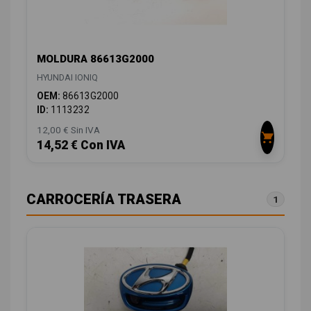
MOLDURA 86613G2000
HYUNDAI IONIQ
OEM:
86613G2000
ID:
1113232
12,00 € Sin IVA
14,52 € Con IVA
CARROCERÍA TRASERA
1