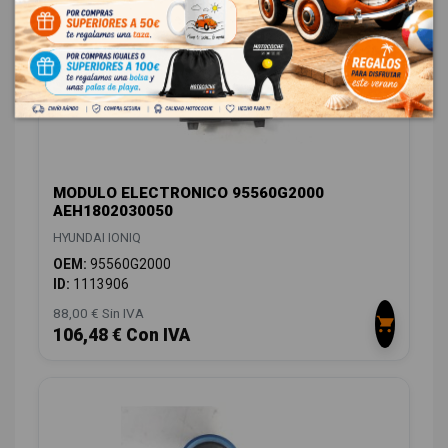
MODULO ELECTRONICO 95560G2000
AEH1802030050
HYUNDAI IONIQ
OEM:
95560G2000
ID:
1113906
88,00 € Sin IVA
106,48 € Con IVA