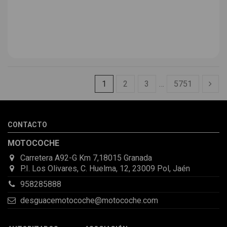
1
2
3
…
5751
CONTACTO
MOTOCOCHE
Carretera A92-G Km 7,18015 Granada
P.I. Los Olivares, C. Huelma, 12, 23009 Pol, Jaén
958285888
desguacemotocoche@motocoche.com