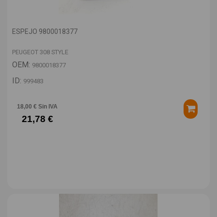
ESPEJO 9800018377
PEUGEOT 308 STYLE
OEM:
9800018377
ID:
999483
18,00 € Sin IVA
21,78 €