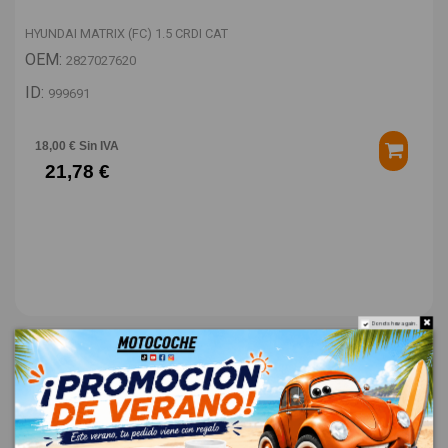
HYUNDAI MATRIX (FC) 1.5 CRDI CAT
OEM:
2827027620
ID:
999691
18,00 € Sin IVA
21,78 €
Do not show again.