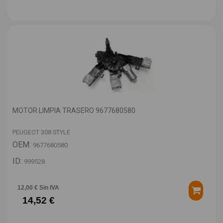
MOTOR LIMPIA TRASERO 9677680580
PEUGEOT 308 STYLE
OEM:
9677680580
ID:
999528
12,00 € Sin IVA
14,52 €