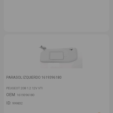
PARASOL IZQUIERDO 1619396180
PEUGEOT 208 1.2 12V VTI
OEM:
1619396180
ID:
999832