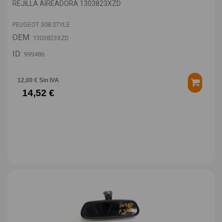
REJILLA AIREADORA 1303823XZD
PEUGEOT 308 STYLE
OEM:
1303823XZD
ID:
999486
12,00 € Sin IVA
14,52 €