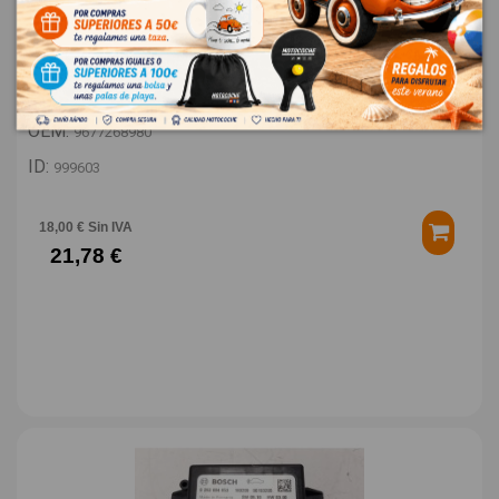
TAPA EXTERIOR COMBUSTIBLE 9677268980
PEUGEOT 308 STYLE
OEM:
9677268980
ID:
999603
18,00 € Sin IVA
21,78 €