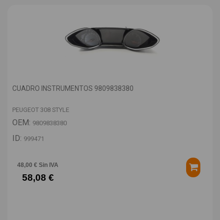
CUADRO INSTRUMENTOS 9809838380
PEUGEOT 308 STYLE
OEM:
9809838380
ID:
999471
48,00 € Sin IVA
58,08 €