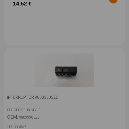
14,52 €
INTERRUPTOR 98033305ZD
PEUGEOT 308 STYLE
OEM:
98033305ZD
ID:
999507