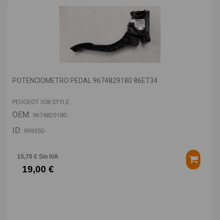
POTENCIOMETRO PEDAL 9674829180 86ET34
PEUGEOT 308 STYLE
OEM:
9674829180
ID:
999550
15,70 € Sin IVA
19,00 €