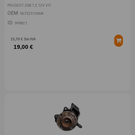
PEUGEOT 208 1.2 12V VTI
OEM:
9673251380A
ID:
999821
15,70 € Sin IVA
19,00 €