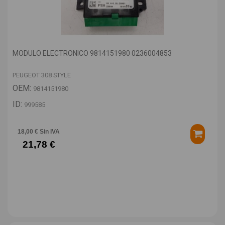
MODULO ELECTRONICO 9814151980 0236004853
PEUGEOT 308 STYLE
OEM:
9814151980
ID:
999585
18,00 € Sin IVA
21,78 €