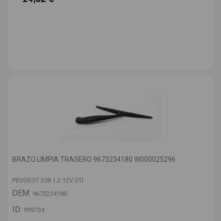
BRAZO LIMPIA TRASERO 9673234180 W000025296
PEUGEOT 208 1.2 12V VTI
OEM:
9673234180
ID:
999734