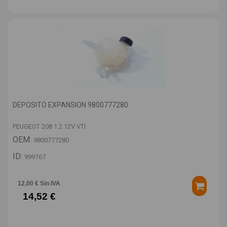
DEPOSITO EXPANSION 9800777280
PEUGEOT 208 1.2 12V VTI
OEM:
9800777280
ID:
999767
12,00 € Sin IVA
14,52 €