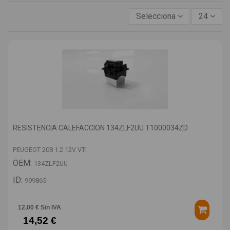
Selecciona
24
RESISTENCIA CALEFACCION 134ZLF2UU T1000034ZD
PEUGEOT 208 1.2 12V VTI
OEM:
134ZLF2UU
ID:
999865
12,00 € Sin IVA
14,52 €