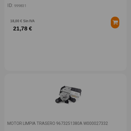
ID:
999831
18,00 € Sin IVA
21,78 €
MOTOR LIMPIA TRASERO 9673251380A W000027332