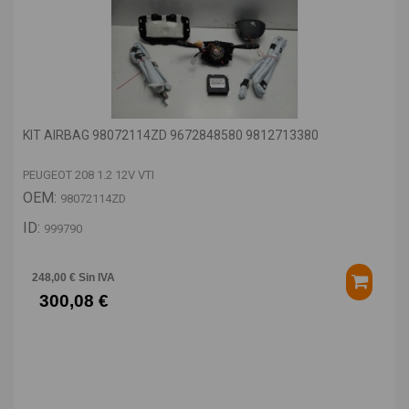
KIT AIRBAG 98072114ZD 9672848580 9812713380
PEUGEOT 208 1.2 12V VTI
OEM:
98072114ZD
ID:
999790
248,00 € Sin IVA
300,08 €