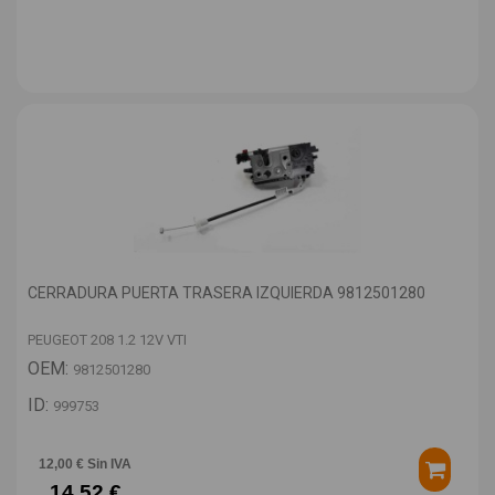
CERRADURA PUERTA TRASERA IZQUIERDA 9812501280
PEUGEOT 208 1.2 12V VTI
OEM:
9812501280
ID:
999753
12,00 € Sin IVA
14,52 €