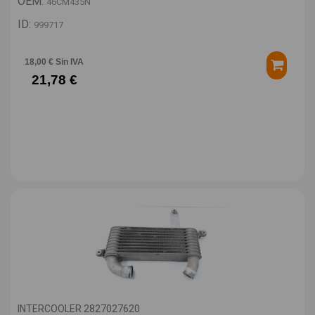
OEM:
46CM435N
ID:
999717
18,00 € Sin IVA
21,78 €
INTERCOOLER 2827027620