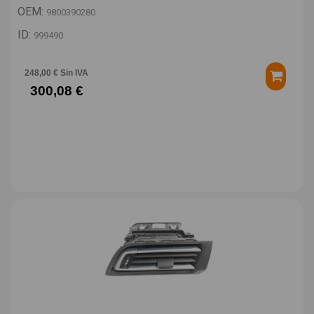
OEM:
9800390280
ID:
999490
248,00 € Sin IVA
300,08 €