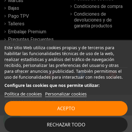
Marcas
Condiciones de compra
Bajas
Condiciones de
Pago TPV
devoluciones y de
Talleres
garantía productos
Embalaje Premium
Preguntas Frecuentes
(FAQ)
Este sitio Web utiliza cookies propias y de terceros para
Contacto
habilitar las funcionalidades técnicas de uso de la web,
realizar estadísticas y análisis del tráfico de navegación
SÍGUENOS EN
recibido, personalizar las preferencias del usuario y otras
para ofrecer anuncios y publicidad. También permitimos el
uso de funcionalidades para interactuar con redes sociales.
Configure las cookies que nos permite utilizar:
Política de cookies
Personalizar cookies
© 2024 MOTOCOCHE, S.L . Todos los derechos reservados
| Desarrollado por
SeintoSOFT
ACEPTO
Leer más reseñas
RECHAZAR TODO