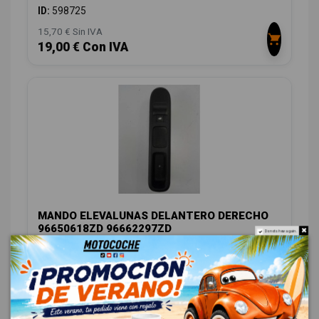
ID:
598725
15,70 € Sin IVA
19,00 € Con IVA
MANDO ELEVALUNAS DELANTERO DERECHO
96650618ZD 96662297ZD
Do not show again.
PEUGEOT 5008 ACCESS
OEM:
96650618ZD
ID:
598808
8,26 € Sin IVA
9,99 € Con IVA