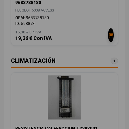
9683738180
PEUGEOT 5008 ACCESS
OEM:
9683738180
ID:
598873
16,00 € Sin IVA
19,36 € Con IVA
CLIMATIZACIÓN
1
RESISTENCIA CALEFACCION T2392001