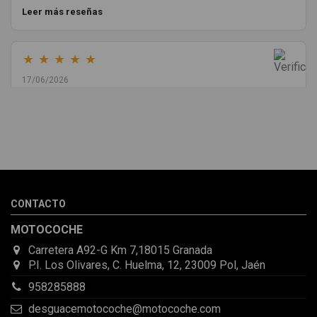
Leer más reseñas
★
★
★
★
★
17/06/2026
Melvin Valdez Valdez
He pedido desde Madrid una cremallera para mí furgo y me
sorprendió la rapidez con la que me gestionaron el envío, además
de que pocas veces compro piezas de Segundamano a distancia
por la incertidumbre de que pueda llegar averiada o con
desperfectos que no se aprecian por fotos. Al final todo perfecto,
CONTACTO
la pieza llegó correcta y bien embalada, además de llegarme 2
días antes de lo esperado.
MOTOCOCHE
Carretera A92-G Km 7,18015 Granada
P.I. Los Olivares, C. Huelma, 12, 23009 Pol, Jaén
958285888
desguacemotocoche@motocoche.com