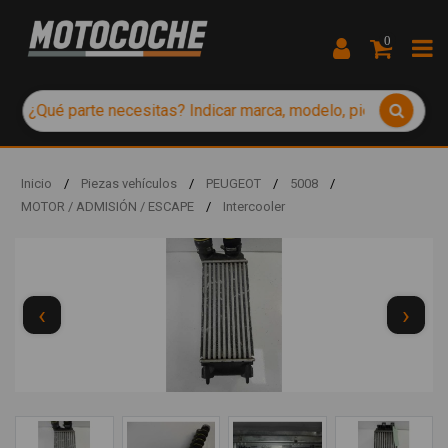
0
Inicio
/
Piezas vehículos
/
PEUGEOT
/
5008
/
MOTOR / ADMISIÓN / ESCAPE
/
Intercooler
‹
›