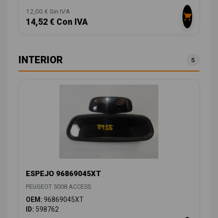
12,00 € Sin IVA
14,52 € Con IVA
INTERIOR
5
ESPEJO 96869045XT
PEUGEOT 5008 ACCESS
OEM:
96869045XT
ID:
598762