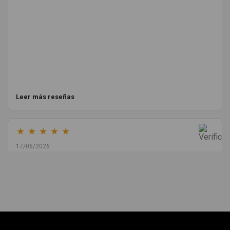
Leer más reseñas
★
★
★
★
★
17/06/2026
Melvin Valdez Valdez
He pedido desde Madrid una cremallera para mí furgo y me
sorprendió la rapidez con la que me gestionaron el envío, además
de que pocas veces compro piezas de Segundamano a distancia
por la incertidumbre de que pueda llegar averiada o con
desperfectos que no se aprecian por fotos. Al final todo perfecto,