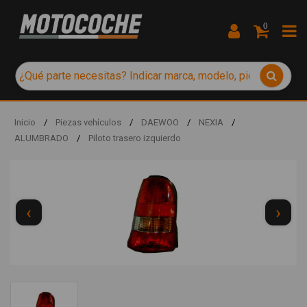
0
Inicio
/
Piezas vehículos
/
DAEWOO
/
NEXIA
/
ALUMBRADO
/
Piloto trasero izquierdo
‹
›