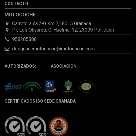
CONTACTO
la pieza llegó correcta y bien embalada, además de llegarme 2
días antes de lo esperado.
MOTOCOCHE
Carretera A92-G Km 7,18015 Granada
P.I. Los Olivares, C. Huelma, 12, 23009 Pol, Jaén
958285888
desguacemotocoche@motocoche.com
AUTORIZADOS: ASOCIACIÓN:
CERTIFICADOS ISO SEDE GRANADA