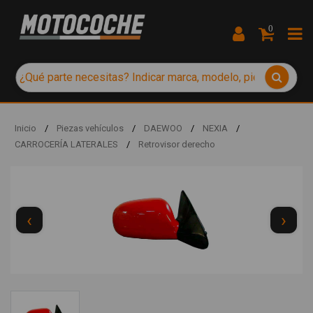
0
Inicio
/
Piezas vehículos
/
DAEWOO
/
NEXIA
/
CARROCERÍA LATERALES
/
Retrovisor derecho
‹
›