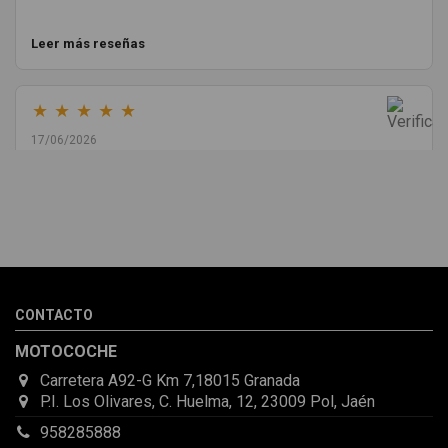
Leer más reseñas
★
★
★
★
★
17/06/2026
Melvin Valdez Valdez
He pedido desde Madrid una cremallera para mí furgo y me
sorprendió la rapidez con la que me gestionaron el envío, además
de que pocas veces compro piezas de Segundamano a distancia
por la incertidumbre de que pueda llegar averiada o con
desperfectos que no se aprecian por fotos. Al final todo perfecto,
CONTACTO
la pieza llegó correcta y bien embalada, además de llegarme 2
días antes de lo esperado.
MOTOCOCHE
Carretera A92-G Km 7,18015 Granada
P.I. Los Olivares, C. Huelma, 12, 23009 Pol, Jaén
958285888