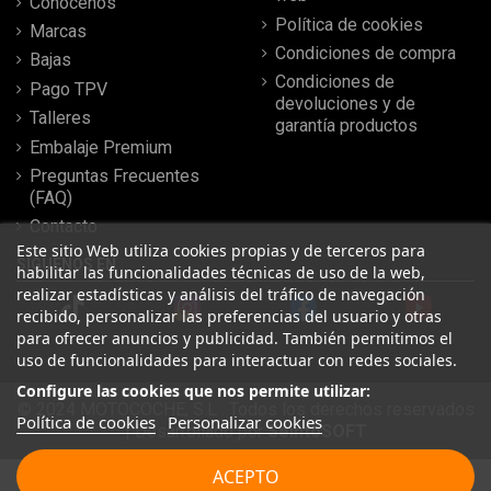
Conócenos
Política de cookies
Marcas
Condiciones de compra
Bajas
Condiciones de
Pago TPV
devoluciones y de
Talleres
garantía productos
Embalaje Premium
Preguntas Frecuentes
(FAQ)
Contacto
Este sitio Web utiliza cookies propias y de terceros para
SÍGUENOS EN
habilitar las funcionalidades técnicas de uso de la web,
realizar estadísticas y análisis del tráfico de navegación
recibido, personalizar las preferencias del usuario y otras
para ofrecer anuncios y publicidad. También permitimos el
uso de funcionalidades para interactuar con redes sociales.
Configure las cookies que nos permite utilizar:
© 2024 MOTOCOCHE, S.L . Todos los derechos reservados
Política de cookies
Personalizar cookies
| Desarrollado por
SeintoSOFT
Leer más reseñas
ACEPTO