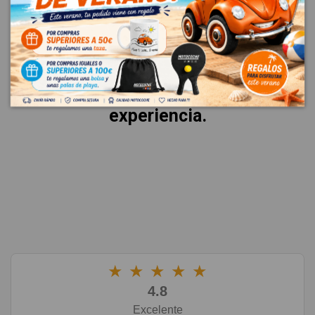
VALORACIONES
La mejor garantía es la voz de
nuestros clientes.
Esto es lo que dicen sobre su
experiencia.
★
★
★
★
★
4.8
Excelente