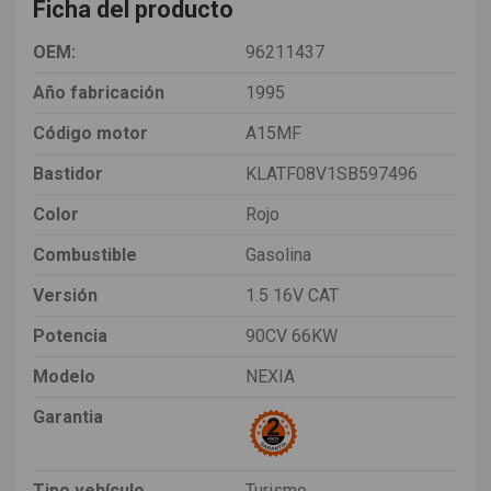
Ficha del producto
OEM:
96211437
Año fabricación
1995
Código motor
A15MF
Bastidor
KLATF08V1SB597496
Color
Rojo
Combustible
Gasolina
Versión
1.5 16V CAT
Potencia
90CV 66KW
Modelo
NEXIA
Garantia
Tipo vehículo
Turismo