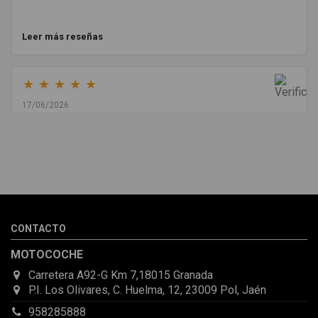
Leer más reseñas
★
★
★
★
★
17/06/2026
Melvin Valdez Valdez
He pedido desde Madrid una cremallera para mí furgo y me
sorprendió la rapidez con la que me gestionaron el envío, además
de que pocas veces compro piezas de Segundamano a distancia
por la incertidumbre de que pueda llegar averiada o con
desperfectos que no se aprecian por fotos. Al final todo perfecto,
CONTACTO
la pieza llegó correcta y bien embalada, además de llegarme 2
días antes de lo esperado.
MOTOCOCHE
Carretera A92-G Km 7,18015 Granada
P.I. Los Olivares, C. Huelma, 12, 23009 Pol, Jaén
958285888