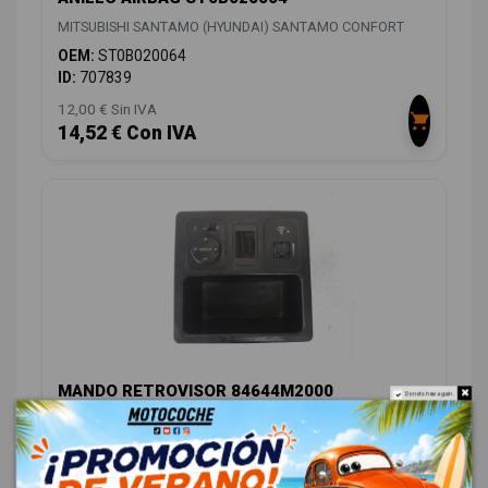
MITSUBISHI SANTAMO (HYUNDAI) SANTAMO CONFORT
OEM:
ST0B020064
ID:
707839
12,00 € Sin IVA
14,52 € Con IVA
MANDO RETROVISOR 84644M2000
Do not show again.
MITSUBISHI SANTAMO (HYUNDAI) SANTAMO CONFORT
OEM:
84644M2000
ID:
709866