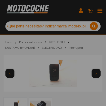
0
Inicio
/
Piezas vehículos
/
MITSUBISHI
/
SANTAMO (HYUNDAI)
/
ELECTRICIDAD
/
Interruptor
‹
›