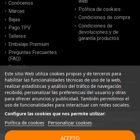
web
Conócenos
Política de cookies
Marcas
Condiciones de compra
Bajas
Condiciones de
Pago TPV
devoluciones y de
Talleres
garantía productos
Embalaje Premium
Preguntas Frecuentes
(FAQ)
Contacto
Este sitio Web utiliza cookies propias y de terceros para
SÍGUENOS EN
habilitar las funcionalidades técnicas de uso de la web,
realizar estadísticas y análisis del tráfico de navegación
recibido, personalizar las preferencias del usuario y otras
para ofrecer anuncios y publicidad. También permitimos el
uso de funcionalidades para interactuar con redes sociales.
Configure las cookies que nos permite utilizar:
© 2024 MOTOCOCHE, S.L . Todos los derechos reservados
Política de cookies
Personalizar cookies
| Desarrollado por
SeintoSOFT
Leer más reseñas
ACEPTO