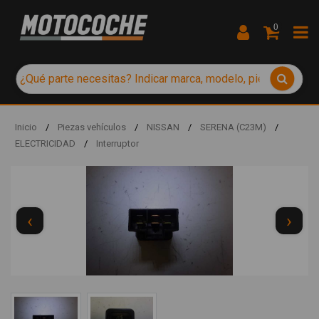
0
Inicio
/
Piezas vehículos
/
NISSAN
/
SERENA (C23M)
/
ELECTRICIDAD
/
Interruptor
‹
›