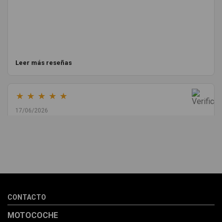
Leer más reseñas
★
★
★
★
★
17/06/2026
Melvin Valdez Valdez
He pedido desde Madrid una cremallera para mí furgo y me
sorprendió la rapidez con la que me gestionaron el envío, además
de que pocas veces compro piezas de Segundamano a distancia
por la incertidumbre de que pueda llegar averiada o con
desperfectos que no se aprecian por fotos. Al final todo perfecto,
CONTACTO
la pieza llegó correcta y bien embalada, además de llegarme 2
días antes de lo esperado.
MOTOCOCHE