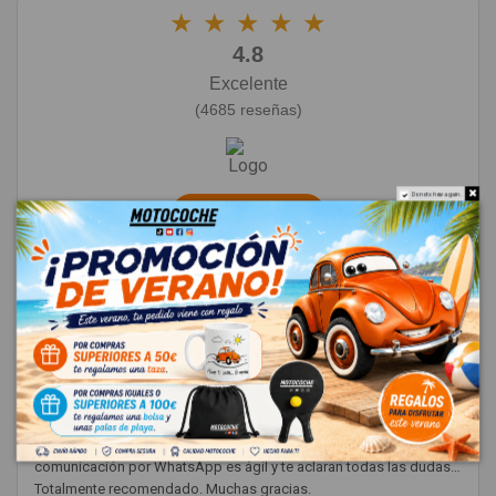
★
★
★
★
★
4.8
Excelente
(4685 reseñas)
Do not show again.
Dejar una reseña
★
★
★
★
★
23/06/2026
Cristóbal Rosado
Muy buena experiencia. Les compré un puente delantero y me
llegó en perfecto estado, con un envío muy rápido. La
comunicación por WhatsApp es ágil y te aclaran todas las dudas.
Totalmente recomendado. Muchas gracias.