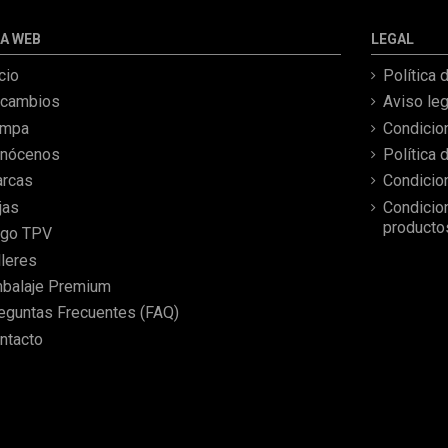
aprecian por fotos. Al final
todo perfecto, la pieza llegó
A WEB
LEGAL
correcta y bien embalada,
además de llegarme 2 días
icio
Política 
antes de lo esperado.
cambios
Aviso leg
ampa
Condicio
nócenos
Política 
rcas
Condicio
jas
Condicio
producto
go TPV
lleres
balaje Premium
eguntas Frecuentes (FAQ)
ntacto