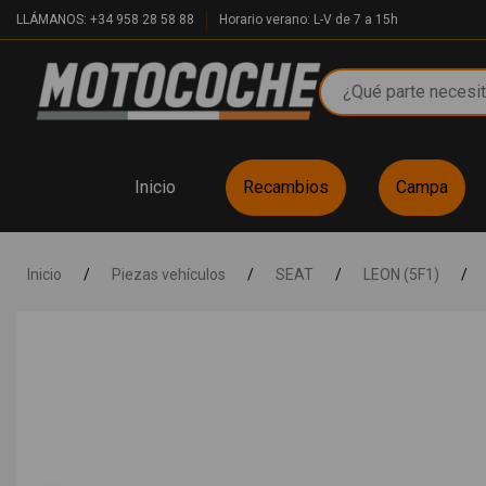
LLÁMANOS: +34 958 28 58 88
Horario verano: L-V de 7 a 15h
Inicio
Recambios
Campa
Inicio
/
Piezas vehículos
/
SEAT
/
LEON (5F1)
/