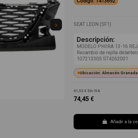
Codigo: 1413692
›
SEAT LEON (5F1)
Descripción:
MODELO PHIIRA 13-16 REJ
Recambio de rejilla delante
107213305 ST4262001
Ubicación: Almacén Granada
61,53 €
Sin IVA
74,45 €
Añadir a la c