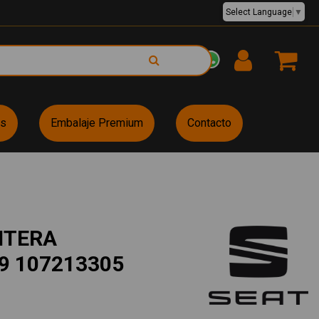
Select Language
▼
EUR €
es
Embalaje Premium
Contacto
NTERA
9 107213305