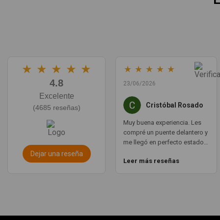
★
★
★
★
★
★
★
★
★
★
4.8
23/06/2026
Excelente
Cristóbal Rosado
(4685 reseñas)
Muy buena experiencia. Les
compré un puente delantero y
me llegó en perfecto estado,
con un envío muy rápido. La
Dejar una reseña
Leer más reseñas
comunicación por WhatsApp
es ágil y te aclaran todas las
dudas. Totalmente
recomendado. Muchas
gracias.