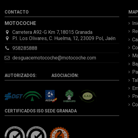
CONTACTO
MAP
MOTOCOCHE
In
Re
Carretera A92-G Km 7,18015 Granada
P.I. Los Olivares, C. Huelma, 12, 23009 Pol, Jaén
C
Co
958285888
Ma
desguacemotocoche@motocoche.com
Ba
Pa
AUTORIZADOS: ASOCIACIÓN:
Ta
Em
Pr
Co
CERTIFICADOS ISO SEDE GRANADA