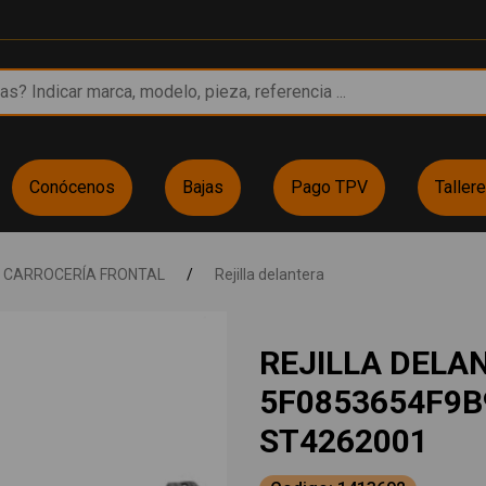
Conócenos
Bajas
Pago TPV
Taller
CARROCERÍA FRONTAL
/
Rejilla delantera
REJILLA DELA
5F0853654F9B
ST4262001