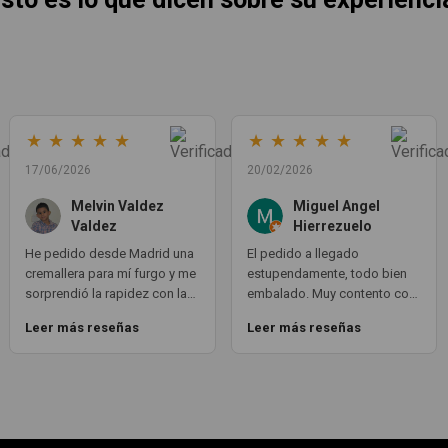
★
★
★
★
★
★
★
★
★
★
17/06/2026
20/02/2026
Melvin Valdez
Miguel Angel
Valdez
Hierrezuelo
He pedido desde Madrid una
El pedido a llegado
cremallera para mí furgo y me
estupendamente, todo bien
sorprendió la rapidez con la
embalado. Muy contento con
que me gestionaron el envío,
la compra. Exactamente lo
Leer más reseñas
Leer más reseñas
además de que pocas veces
que necesitaba. Gracias 😊
compro piezas de
Segundamano a distancia por
la incertidumbre de que
pueda llegar averiada o con
desperfectos que no se