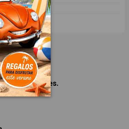
440
-10
 nuestros clientes.
a.