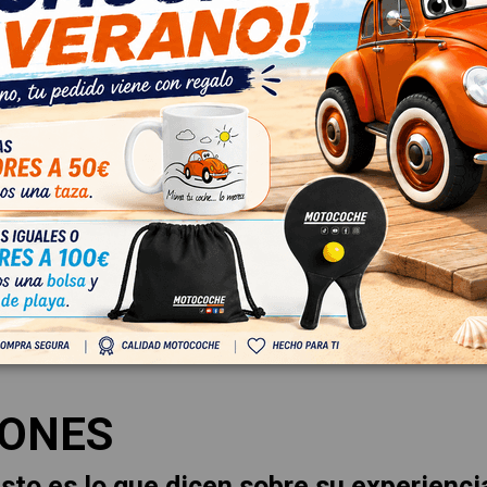
SubAlmacén
Fecha disponible:
2025-03
La mejor garantía es la voz de
IONES
sto es lo que dicen sobre su experienci