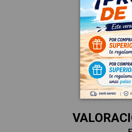
VALORAC
E