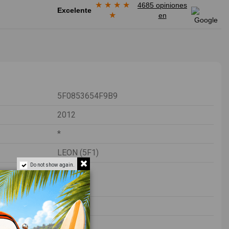
★
★
★
★
4685 opiniones
Excelente
★
en
5F0853654F9B9
2012
*
LEON (5F1)
Do not show again.
Turismo
49349