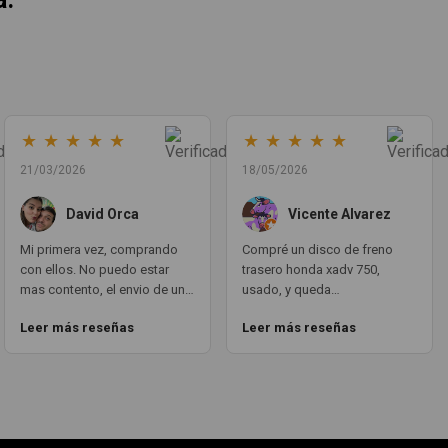
★
★
★
★
★
★
★
★
★
★
21/03/2026
18/05/2026
David Orca
Vicente Alvarez
Mi primera vez, comprando
Compré un disco de freno
con ellos. No puedo estar
trasero honda xadv 750,
mas contento, el envio de un
usado, y queda
dia para otro, en todo
perfectamente puesto.
Leer más reseñas
Leer más reseñas
momento estan atentos a la
funciona como si fuera
transaccion del pedido y su
nuevotal cual. todo
envio. Las piezas en vez de
PERFECTO. aqui teneis un
repuestos, parecen nuevo.
cliente fijo GRACIAS A TODO
Volveré a comprar con ellos
EL EQUIPO MOTOCOCHE!!! un
sin ninguna duda.
10!!!