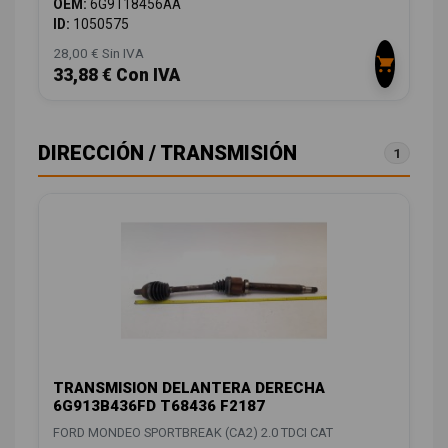
OEM:
6G9T18456AA
ID:
1050575
28,00 € Sin IVA
33,88 € Con IVA
DIRECCIÓN / TRANSMISIÓN
1
TRANSMISION DELANTERA DERECHA
6G913B436FD T68436 F2187
FORD MONDEO SPORTBREAK (CA2) 2.0 TDCI CAT