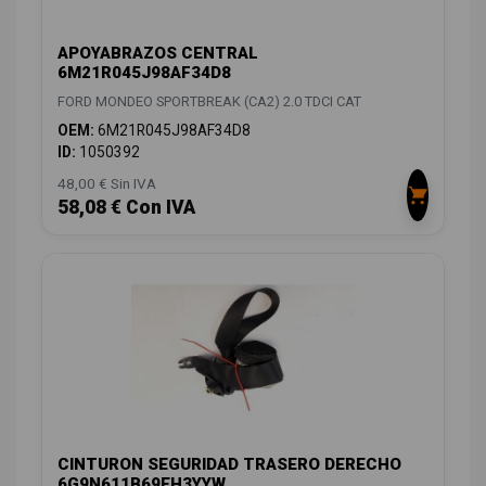
APOYABRAZOS CENTRAL
6M21R045J98AF34D8
FORD MONDEO SPORTBREAK (CA2) 2.0 TDCI CAT
OEM:
6M21R045J98AF34D8
ID:
1050392
48,00 € Sin IVA
58,08 € Con IVA
CINTURON SEGURIDAD TRASERO DERECHO
6G9N611B69EH3YYW