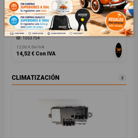
SENSOR DE APARCAMIENTO 8A6T15K859AA
FORD MONDEO SPORTBREAK (CA2) 2.0 TDCI CAT
OEM:
8A6T15K859AA
ID:
1053754
12,00 € Sin IVA
14,52 € Con IVA
CLIMATIZACIÓN
2