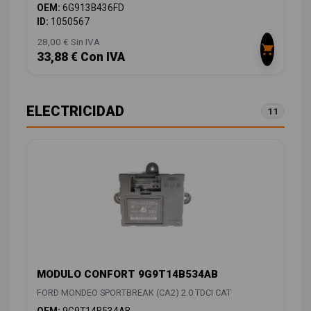
OEM:
6G913B436FD
ID:
1050567
28,00 € Sin IVA
33,88 € Con IVA
ELECTRICIDAD
11
MODULO CONFORT 9G9T14B534AB
FORD MONDEO SPORTBREAK (CA2) 2.0 TDCI CAT
OEM:
9G9T14B534AB