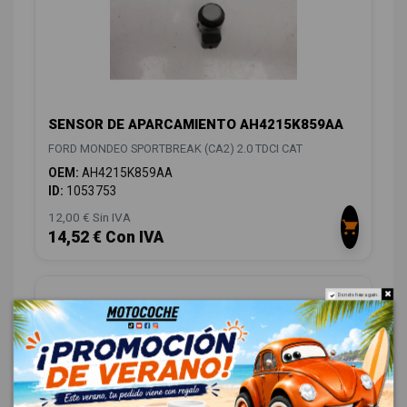
SENSOR DE APARCAMIENTO AH4215K859AA
FORD MONDEO SPORTBREAK (CA2) 2.0 TDCI CAT
OEM:
AH4215K859AA
ID:
1053753
12,00 € Sin IVA
14,52 € Con IVA
Do not show again.