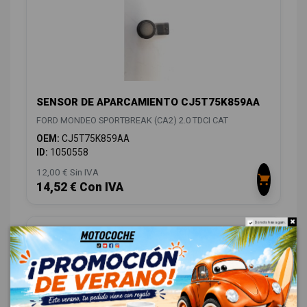
SENSOR DE APARCAMIENTO CJ5T75K859AA
FORD MONDEO SPORTBREAK (CA2) 2.0 TDCI CAT
OEM:
CJ5T75K859AA
ID:
1050558
12,00 € Sin IVA
14,52 € Con IVA
Do not show again.