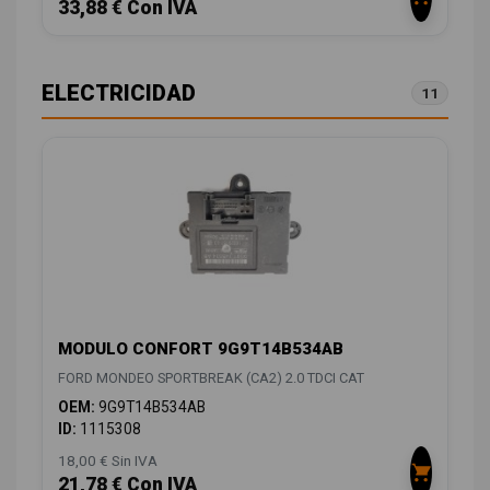
33,88 € Con IVA
ELECTRICIDAD
11
MODULO CONFORT 9G9T14B534AB
FORD MONDEO SPORTBREAK (CA2) 2.0 TDCI CAT
OEM:
9G9T14B534AB
ID:
1115308
18,00 € Sin IVA
21,78 € Con IVA