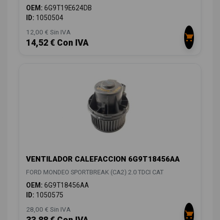
OEM:
6G9T19E624DB
ID:
1050504
12,00 € Sin IVA
14,52 € Con IVA
VENTILADOR CALEFACCION 6G9T18456AA
FORD MONDEO SPORTBREAK (CA2) 2.0 TDCI CAT
OEM:
6G9T18456AA
ID:
1050575
28,00 € Sin IVA
33,88 € Con IVA