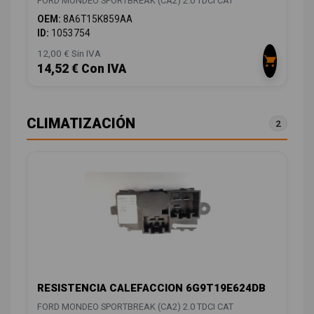
FORD MONDEO SPORTBREAK (CA2) 2.0 TDCI CAT
OEM:
8A6T15K859AA
ID:
1053754
12,00 € Sin IVA
14,52 € Con IVA
CLIMATIZACIÓN
2
RESISTENCIA CALEFACCION 6G9T19E624DB
FORD MONDEO SPORTBREAK (CA2) 2.0 TDCI CAT