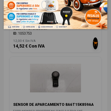
SENSOR DE APARCAMIENTO AH4215K859AA
FORD MONDEO SPORTBREAK (CA2) 2.0 TDCI CAT
OEM:
AH4215K859AA
ID:
1053753
12,00 € Sin IVA
14,52 € Con IVA
SENSOR DE APARCAMIENTO 8A6T15K859AA