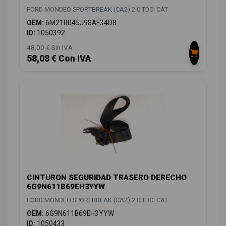
FORD MONDEO SPORTBREAK (CA2) 2.0 TDCI CAT
OEM:
6M21R045J98AF34D8
ID:
1050392
48,00 € Sin IVA
58,08 € Con IVA
CINTURON SEGURIDAD TRASERO DERECHO
6G9N611B69EH3YYW
FORD MONDEO SPORTBREAK (CA2) 2.0 TDCI CAT
OEM:
6G9N611B69EH3YYW
ID:
1050433