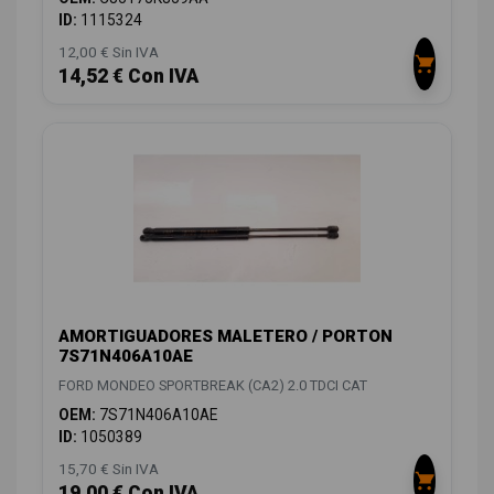
ID:
1115324
12,00 € Sin IVA
14,52 € Con IVA
AMORTIGUADORES MALETERO / PORTON
7S71N406A10AE
FORD MONDEO SPORTBREAK (CA2) 2.0 TDCI CAT
OEM:
7S71N406A10AE
ID:
1050389
15,70 € Sin IVA
19,00 € Con IVA