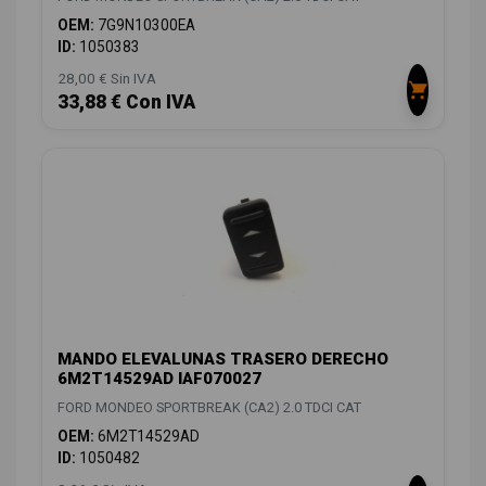
OEM:
7G9N10300EA
ID:
1050383
28,00 € Sin IVA
33,88 € Con IVA
MANDO ELEVALUNAS TRASERO DERECHO
6M2T14529AD IAF070027
FORD MONDEO SPORTBREAK (CA2) 2.0 TDCI CAT
OEM:
6M2T14529AD
ID:
1050482