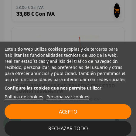
28,00 € Sin IVA
33,88 € Con IVA
Este sitio Web utiliza cookies propias y de terceros para
habilitar las funcionalidades técnicas de uso de la web,
realizar estadísticas y análisis del tráfico de navegación
recibido, personalizar las preferencias del usuario y otras
para ofrecer anuncios y publicidad. También permitimos el
uso de funcionalidades para interactuar con redes sociales.
CINTURON SEGURIDAD TRASERO IZQUIERDO
Configure las cookies que nos permite utilizar:
6G9N611B69EH3YYW
Política de cookies
Personalizar cookies
FORD MONDEO SPORTBREAK (CA2) 2.0 TDCI CAT
OEM:
6G9N611B69EH3YYW
ACEPTO
ID:
1050434
28,00 € Sin IVA
RECHAZAR TODO
33,88 € Con IVA