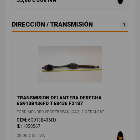
DIRECCIÓN / TRANSMISIÓN
1
TRANSMISION DELANTERA DERECHA
6G913B436FD T68436 F2187
FORD MONDEO SPORTBREAK (CA2) 2.0 TDCI CAT
OEM:
6G913B436FD
ID:
1050567
28,00 € Sin IVA