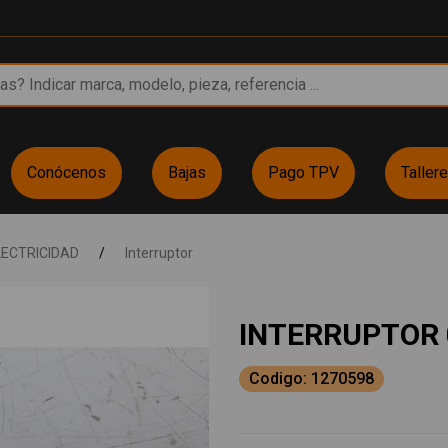
Conócenos
Bajas
Pago TPV
Taller
LECTRICIDAD
/
Interruptor
INTERRUPTOR 
Codigo: 1270598