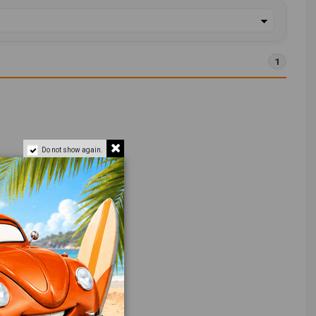
1
Do not show again.