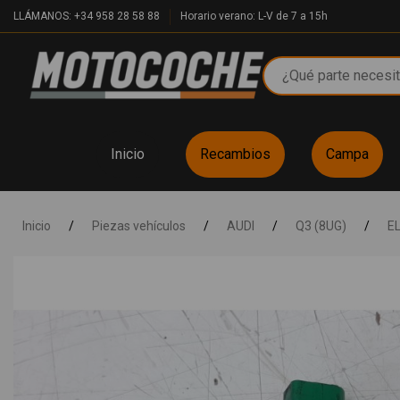
LLÁMANOS: +34 958 28 58 88
Horario verano: L-V de 7 a 15h
Inicio
Recambios
Campa
Inicio
/
Piezas vehículos
/
AUDI
/
Q3 (8UG)
/
E