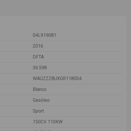
04L919081
2016
DFTA
36.598
WAUZZZ8UXGR118004
Blanco
Gasóleo
Sport
150CV 110KW