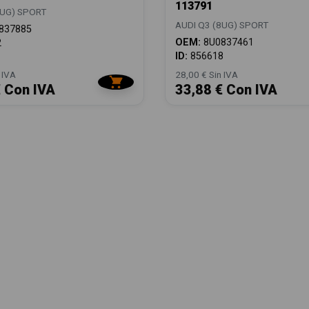
113791
8UG) SPORT
AUDI Q3 (8UG) SPORT
837885
OEM:
8U0837461
2
ID:
856618
 IVA
28,00 € Sin IVA
€ Con IVA
33,88 € Con IVA