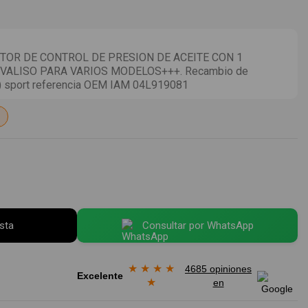
OR DE CONTROL DE PRESION DE ACEITE CON 1
VALISO PARA VARIOS MODELOS+++. Recambio de
ug) sport referencia OEM IAM 04L919081
esta
Consultar por WhatsApp
★
★
★
★
4685 opiniones
Excelente
★
en