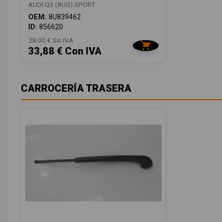
AUDI Q3 (8UG) SPORT
OEM:
8U839462
ID:
856620
28,00 € Sin IVA
33,88 € Con IVA
CARROCERÍA TRASERA