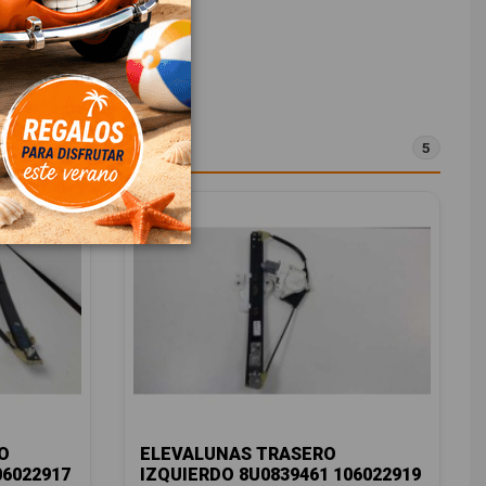
5
O
ELEVALUNAS TRASERO
06022917
IZQUIERDO 8U0839461 106022919