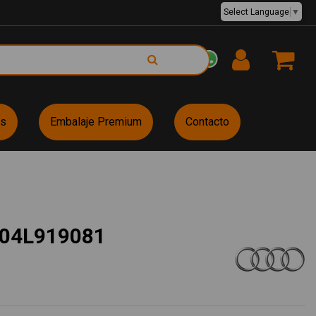
Select Language
▼
EUR €
es
Embalaje Premium
Contacto
04L919081