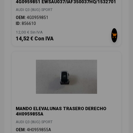
4G0959851 EWSAU037/IAF350037HQ/1532701
AUDI Q3 (8UG) SPORT
OEM:
4G0959851
ID:
856610
12,00 € Sin IVA
14,52 € Con IVA
MANDO ELEVALUNAS TRASERO DERECHO
4H0959855A
AUDI Q3 (8UG) SPORT
OEM:
4H0959855A