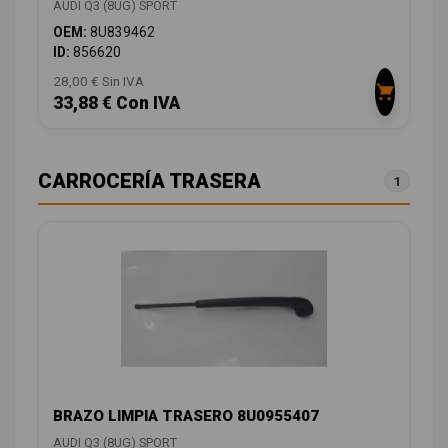
AUDI Q3 (8UG) SPORT
OEM:
8U839462
ID:
856620
28,00 € Sin IVA
33,88 € Con IVA
CARROCERÍA TRASERA
1
BRAZO LIMPIA TRASERO 8U0955407
AUDI Q3 (8UG) SPORT