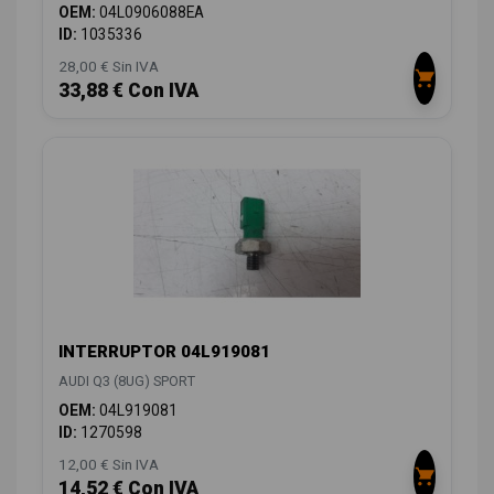
OEM:
04L0906088EA
ID:
1035336
28,00 € Sin IVA
33,88 € Con IVA
INTERRUPTOR 04L919081
AUDI Q3 (8UG) SPORT
OEM:
04L919081
ID:
1270598
12,00 € Sin IVA
14,52 € Con IVA