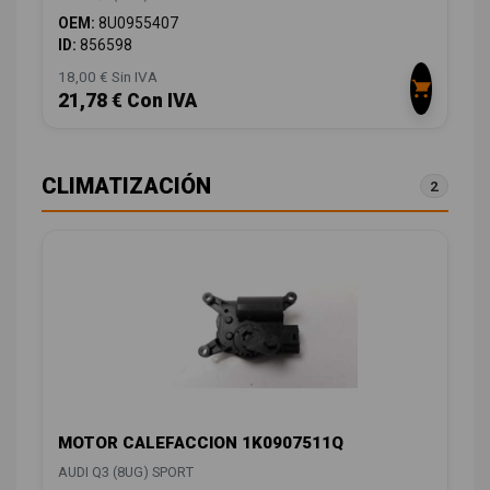
OEM:
8U0955407
ID:
856598
18,00 € Sin IVA
21,78 € Con IVA
CLIMATIZACIÓN
2
MOTOR CALEFACCION 1K0907511Q
AUDI Q3 (8UG) SPORT