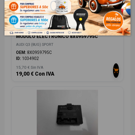
MODULO ELECTRONICO 8X0959795C
AUDI Q3 (8UG) SPORT
OEM:
8X0959795C
ID:
1034902
15,70 € Sin IVA
19,00 € Con IVA