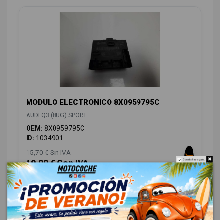
MODULO ELECTRONICO 8X0959795C
AUDI Q3 (8UG) SPORT
OEM:
8X0959795C
ID:
1034901
15,70 € Sin IVA
19,00 € Con IVA
Do not show again.