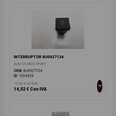
INTERRUPTOR 8U0927134
AUDI Q3 (8UG) SPORT
OEM:
8U0927134
ID:
1034929
12,00 € Sin IVA
14,52 € Con IVA