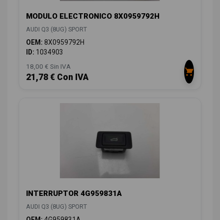
MODULO ELECTRONICO 8X0959792H
AUDI Q3 (8UG) SPORT
OEM:
8X0959792H
ID:
1034903
18,00 € Sin IVA
21,78 € Con IVA
INTERRUPTOR 4G959831A
AUDI Q3 (8UG) SPORT
OEM:
4G959831A