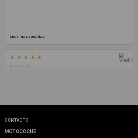
Leer más reseñas
★
★
★
★
★
17/06/2026
Melvin Valdez Valdez
He pedido desde Madrid una cremallera para mí furgo y me
sorprendió la rapidez con la que me gestionaron el envío, además
de que pocas veces compro piezas de Segundamano a distancia
por la incertidumbre de que pueda llegar averiada o con
desperfectos que no se aprecian por fotos. Al final todo perfecto,
CONTACTO
la pieza llegó correcta y bien embalada, además de llegarme 2
días antes de lo esperado.
MOTOCOCHE