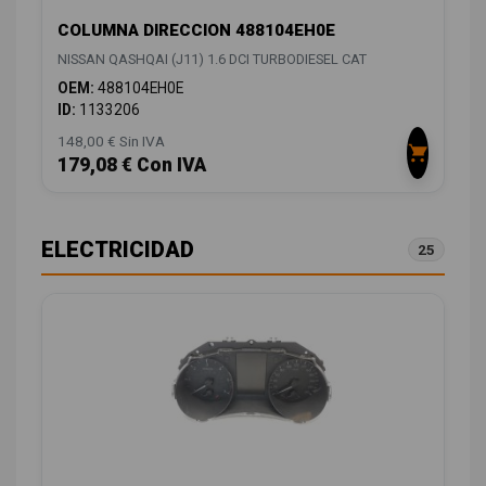
COLUMNA DIRECCION 488104EH0E
NISSAN QASHQAI (J11) 1.6 DCI TURBODIESEL CAT
OEM:
488104EH0E
ID:
1133206
148,00 € Sin IVA
179,08 € Con IVA
ELECTRICIDAD
25