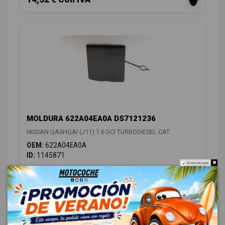
MOLDURA 622A04EA0A DS7121236
NISSAN QASHQAI (J11) 1.6 DCI TURBODIESEL CAT
OEM:
622A04EA0A
ID:
1145871
Do not show again.
12,00 € Sin IVA
14,52 € Con IVA
CENTRALITA CALEFACCION
1