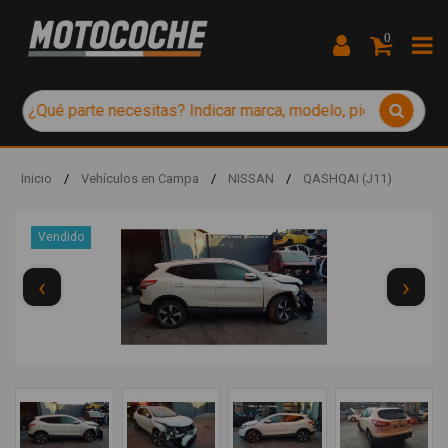
0
Inicio
/
Vehículos en Campa
/
NISSAN
/
QASHQAI (J11)
Vendido
‹
›