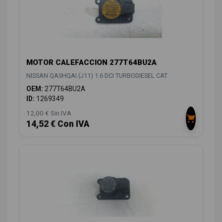
MOTOR CALEFACCION 277T64BU2A
NISSAN QASHQAI (J11) 1.6 DCI TURBODIESEL CAT
OEM:
277T64BU2A
ID:
1269349
12,00 € Sin IVA
14,52 € Con IVA