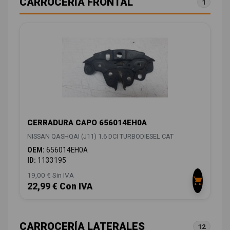
CARROCERÍA FRONTAL
1
CERRADURA CAPO 656014EH0A
NISSAN QASHQAI (J11) 1.6 DCI TURBODIESEL CAT
OEM:
656014EH0A
ID:
1133195
19,00 € Sin IVA
22,99 € Con IVA
CARROCERÍA LATERALES
12