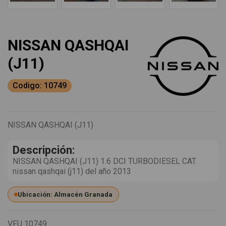
NISSAN QASHQAI
(J11)
Codigo: 10749
NISSAN QASHQAI (J11)
Descripción:
NISSAN QASHQAI (J11) 1.6 DCI TURBODIESEL CAT.
nissan qashqai (j11) del año 2013
Ubicación: Almacén Granada
VFU
10749