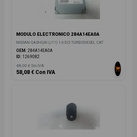
MODULO ELECTRONICO 284A14EA0A
NISSAN QASHQAI (J11) 1.6 DCI TURBODIESEL CAT
OEM:
284A14EA0A
ID:
1269082
48,00 € Sin IVA
58,08 € Con IVA