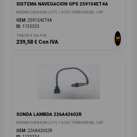
SISTEMA NAVEGACION GPS 259154ET4A
NISSAN QASHQAI (J11) 1.6 DCI TURBODIESEL CAT
OEM:
259154ET4A
ID:
1133333
198,00 € Sin IVA
239,58 € Con IVA
SONDA LAMBDA 226A42602R
NISSAN QASHQAI (J11) 1.6 DCI TURBODIESEL CAT
OEM:
226A42602R
ID:
1133334