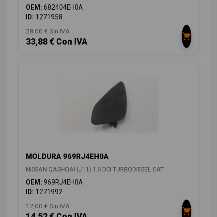
OEM:
682404EH0A
ID:
1271958
28,00 € Sin IVA
33,88 € Con IVA
MOLDURA 969RJ4EH0A
NISSAN QASHQAI (J11) 1.6 DCI TURBODIESEL CAT
OEM:
969RJ4EH0A
ID:
1271992
12,00 € Sin IVA
14,52 € Con IVA