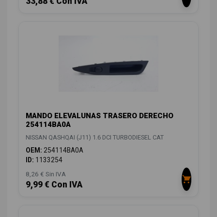
33,88 € Con IVA
MANDO ELEVALUNAS TRASERO DERECHO
254114BA0A
NISSAN QASHQAI (J11) 1.6 DCI TURBODIESEL CAT
OEM:
254114BA0A
ID:
1133254
8,26 € Sin IVA
9,99 € Con IVA