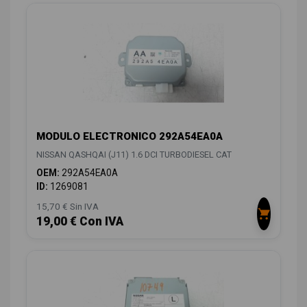
MODULO ELECTRONICO 292A54EA0A
NISSAN QASHQAI (J11) 1.6 DCI TURBODIESEL CAT
OEM:
292A54EA0A
ID:
1269081
15,70 € Sin IVA
19,00 € Con IVA