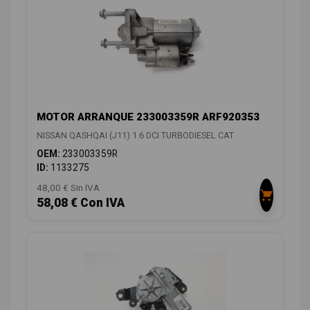
MOTOR ARRANQUE 233003359R ARF920353
NISSAN QASHQAI (J11) 1.6 DCI TURBODIESEL CAT
OEM:
233003359R
ID:
1133275
48,00 € Sin IVA
58,08 € Con IVA