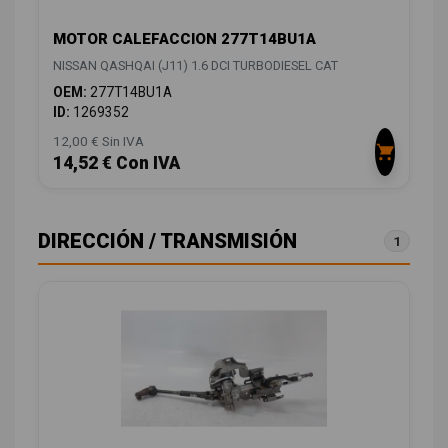
MOTOR CALEFACCION 277T14BU1A
NISSAN QASHQAI (J11) 1.6 DCI TURBODIESEL CAT
OEM:
277T14BU1A
ID:
1269352
12,00 € Sin IVA
14,52 € Con IVA
DIRECCIÓN / TRANSMISIÓN
1