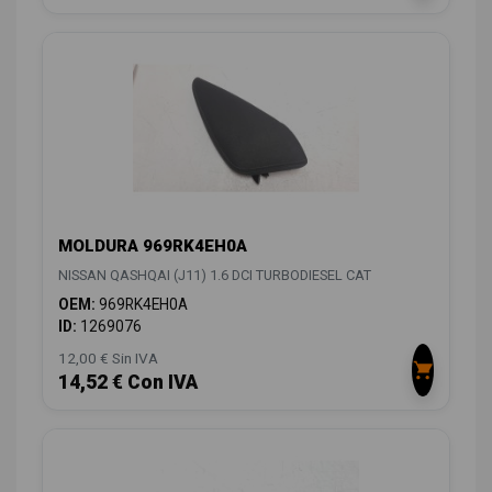
MOLDURA 969RK4EH0A
NISSAN QASHQAI (J11) 1.6 DCI TURBODIESEL CAT
OEM:
969RK4EH0A
ID:
1269076
12,00 € Sin IVA
14,52 € Con IVA