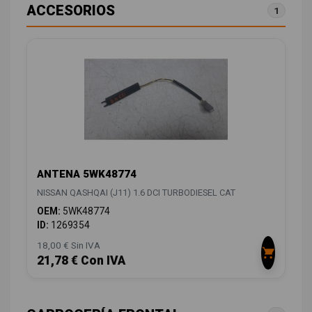
ACCESORIOS
1
ANTENA 5WK48774
NISSAN QASHQAI (J11) 1.6 DCI TURBODIESEL CAT
OEM:
5WK48774
ID:
1269354
18,00 € Sin IVA
21,78 € Con IVA