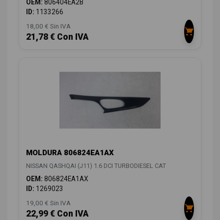
OEM:
806404EA2B
ID:
1133266
18,00 € Sin IVA
21,78 € Con IVA
MOLDURA 806824EA1AX
NISSAN QASHQAI (J11) 1.6 DCI TURBODIESEL CAT
OEM:
806824EA1AX
ID:
1269023
19,00 € Sin IVA
22,99 € Con IVA