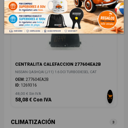
CENTRALITA CALEFACCION 277604EA2B
NISSAN QASHQAI (J11) 1.6 DCI TURBODIESEL CAT
OEM:
277604EA2B
ID:
1269316
48,00 € Sin IVA
58,08 € Con IVA
CLIMATIZACIÓN
3