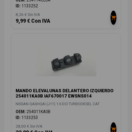
OEM:
254114CE0A
ID:
1133252
8,26 € Sin IVA
9,99 € Con IVA
MANDO ELEVALUNAS DELANTERO IZQUIERDO
254011KA0B IAF670017 EWSNS014
NISSAN QASHQAI (J11) 1.6 DCI TURBODIESEL CAT
OEM:
254011KA0B
ID:
1133253
28,00 € Sin IVA