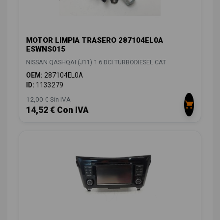
MOTOR LIMPIA TRASERO 287104EL0A
ESWNS015
NISSAN QASHQAI (J11) 1.6 DCI TURBODIESEL CAT
OEM:
287104EL0A
ID:
1133279
12,00 € Sin IVA
14,52 € Con IVA