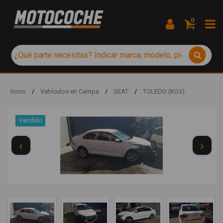
0
Inicio
/
Vehículos en Campa
/
SEAT
/
TOLEDO (KG3)
Vendido
‹
›