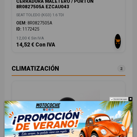
CERRADURA MALETERO / PORTON
8R0827505A EZCAU043
SEAT TOLEDO (KG3) 1.6 TDI
OEM:
8R0827505A
ID:
1172425
12,00 € Sin IVA
14,52 € Con IVA
CLIMATIZACIÓN
2
Do not show again.