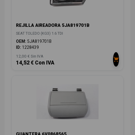
REJILLA AIREADORA 5JA819701B
SEAT TOLEDO (KG3) 1.6 TDI
OEM:
5JA819701B
ID:
1228439
12,00 € Sin IVA
14,52 € Con IVA
GUANTERA 6V0868565