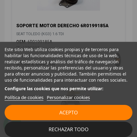
SOPORTE MOTOR DERECHO 6R0199185A
SEAT TOLEDO (KG3) 1.6 TDI
OEM:
6R0199185A
ID:
1225222
Este sitio Web utiliza cookies propias y de terceros para
habilitar las funcionalidades técnicas de uso de la web,
28,00 € Sin IVA
realizar estadísticas y análisis del tráfico de navegación
33,88 € Con IVA
recibido, personalizar las preferencias del usuario y otras
para ofrecer anuncios y publicidad. También permitimos el
uso de funcionalidades para interactuar con redes sociales.
Configure las cookies que nos permite utilizar:
Política de cookies
Personalizar cookies
ACEPTO
RECHAZAR TODO
VALVULA AIRE ADICIONAL 04L131051M