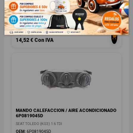
RESISTENCIA CALEFACCION 6Q0959263A
SEAT TOLEDO (KG3) 1.6 TDI
OEM:
6Q0959263A
ID:
1172554
12,00 € Sin IVA
14,52 € Con IVA
MANDO CALEFACCION / AIRE ACONDICIONADO
6P0819045D
SEAT TOLEDO (KG3) 1.6 TDI
OEM:
6P0819045D