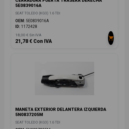
CERRADURA PUERTA TRASERA DERECHA
5E0839016A
SEAT TOLEDO (KG3) 1.6 TDI
OEM:
5E0839016A
ID:
1172428
18,00 € Sin IVA
21,78 € Con IVA
MANETA EXTERIOR DELANTERA IZQUIERDA
5N0837205M
SEAT TOLEDO (KG3) 1.6 TDI