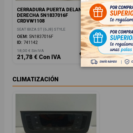
CERRADURA PUERTA DELANTERA
DERECHA 5N1837016F
CRDVW1108
SEAT IBIZA ST (6J8) STYLE
OEM:
5N1837016F
ID:
741142
18,00 € Sin IVA
21,78 € Con IVA
CLIMATIZACIÓN