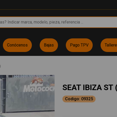
Conócenos
Bajas
Pago TPV
Taller
)
SEAT IBIZA ST 
Codigo: 09325