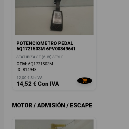
POTENCIOMETRO PEDAL
6Q1721503M 6PV00849641
SEAT IBIZA ST (6J8) STYLE
OEM:
6Q1721503M
ID:
814948
12,00 € Sin IVA
14,52 € Con IVA
MOTOR / ADMISIÓN / ESCAPE