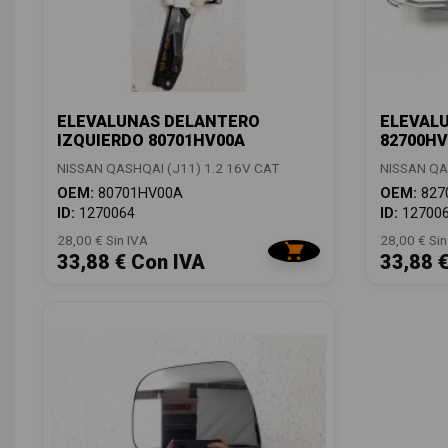
ELEVALUNAS DELANTERO
ELEVAL
IZQUIERDO 80701HV00A
82700HV
NISSAN QASHQAI (J11) 1.2 16V CAT
NISSAN QA
OEM:
80701HV00A
OEM:
827
ID:
1270064
ID:
12700
28,00 € Sin IVA
28,00 € Sin
33,88 € Con IVA
33,88 