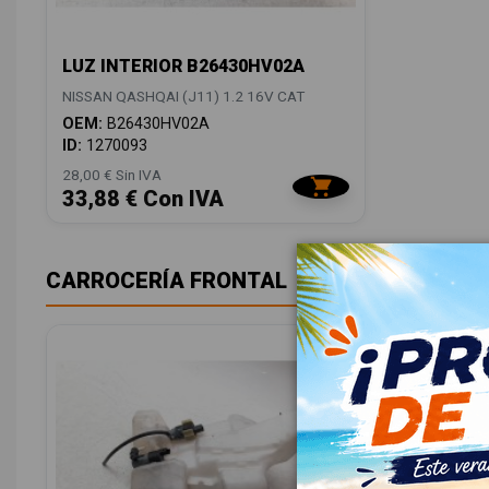
LUZ INTERIOR B26430HV02A
NISSAN QASHQAI (J11) 1.2 16V CAT
OEM:
B26430HV02A
ID:
1270093
28,00 € Sin IVA
33,88 € Con IVA
CARROCERÍA FRONTAL