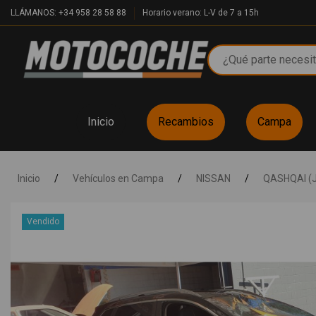
LLÁMANOS: +34 958 28 58 88
Horario verano: L-V de 7 a 15h
Inicio
Recambios
Campa
Inicio
/
Vehículos en Campa
/
NISSAN
/
QASHQAI (
Vendido