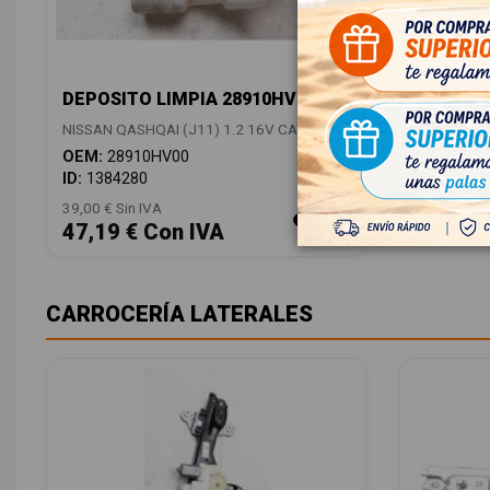
DEPOSITO LIMPIA 28910HV00
NISSAN QASHQAI (J11) 1.2 16V CAT
OEM:
28910HV00
ID:
1384280
39,00 € Sin IVA
47,19 € Con IVA
CARROCERÍA LATERALES