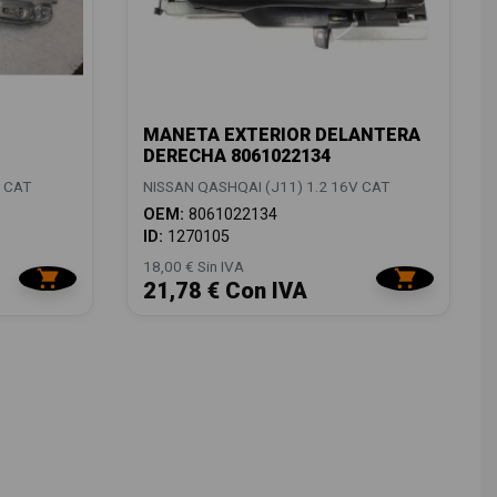
MANETA EXTERIOR DELANTERA
DERECHA 8061022134
V CAT
NISSAN QASHQAI (J11) 1.2 16V CAT
OEM:
8061022134
ID:
1270105
18,00 € Sin IVA
21,78 € Con IVA