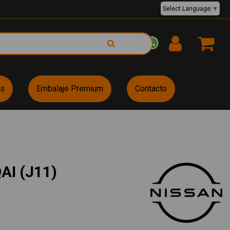
Select Language
▼
EUR €
es
Embalaje Premium
Contacto
I (J11)