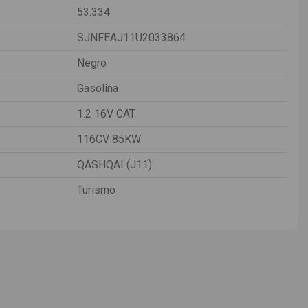
53.334
SJNFEAJ11U2033864
Negro
Gasolina
1.2 16V CAT
116CV 85KW
QASHQAI (J11)
Turismo