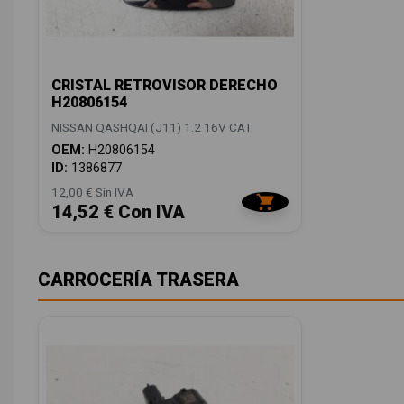
CRISTAL RETROVISOR DERECHO
H20806154
NISSAN QASHQAI (J11) 1.2 16V CAT
OEM:
H20806154
ID:
1386877
12,00 € Sin IVA
14,52 € Con IVA
CARROCERÍA TRASERA