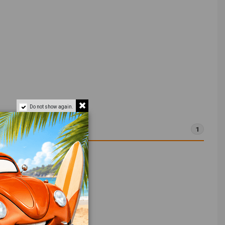
Do not show again.
1