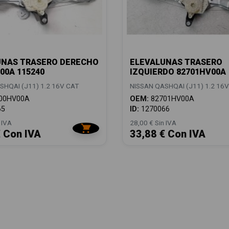
UNAS TRASERO DERECHO
ELEVALUNAS TRASERO
00A 115240
IZQUIERDO 82701HV00A
SHQAI (J11) 1.2 16V CAT
NISSAN QASHQAI (J11) 1.2 16
00HV00A
OEM:
82701HV00A
65
ID:
1270066
 IVA
28,00 € Sin IVA
€ Con IVA
33,88 € Con IVA