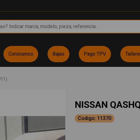
Conócenos
Bajas
Pago TPV
Taller
J11)
NISSAN QASHQA
Codigo: 11370