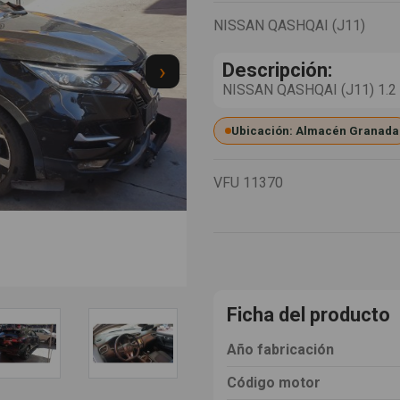
NISSAN QASHQAI (J11)
›
Descripción:
NISSAN QASHQAI (J11) 1.2 1
Ubicación: Almacén Granada
VFU
11370
Ficha del producto
Año fabricación
Código motor