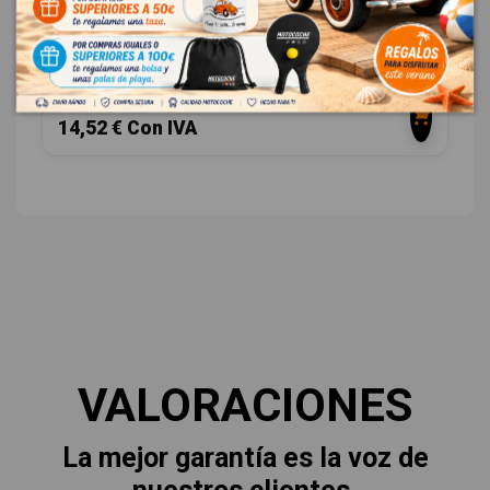
SEAT AROSA (6H1) SELECT
OEM:
0261230011
ID:
398275
12,00 € Sin IVA
14,52 € Con IVA
VALORACIONES
La mejor garantía es la voz de