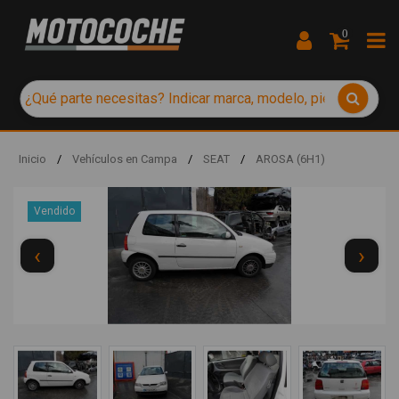
0
Inicio
/
Vehículos en Campa
/
SEAT
/
AROSA (6H1)
Vendido
‹
›