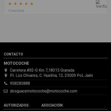
★
★
★
★
★
17/06/2026
Melvin Valdez Valdez
He pedido desde Madrid una cremallera para mí furgo y me
sorprendió la rapidez con la que me gestionaron el envío, además
de que pocas veces compro piezas de Segundamano a distancia
por la incertidumbre de que pueda llegar averiada o con
desperfectos que no se aprecian por fotos. Al final todo perfecto,
CONTACTO
la pieza llegó correcta y bien embalada, además de llegarme 2
días antes de lo esperado.
MOTOCOCHE
Carretera A92-G Km 7,18015 Granada
P.I. Los Olivares, C. Huelma, 12, 23009 Pol, Jaén
958285888
desguacemotocoche@motocoche.com
AUTORIZADOS: ASOCIACIÓN: