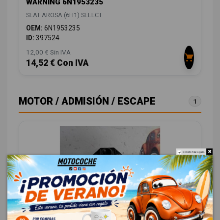
WARNING 6N1953235
SEAT AROSA (6H1) SELECT
OEM:
6N1953235
ID:
397524
12,00 € Sin IVA
14,52 € Con IVA
MOTOR / ADMISIÓN / ESCAPE
1
Do not show again.
SENSOR PRESION 0261230011 030906051A