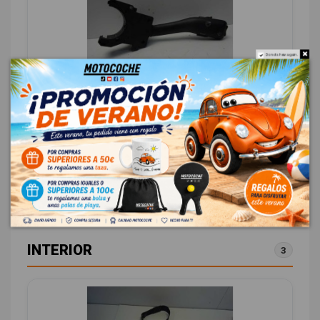
Do not show again.
MANDO LIMPIA SOE
AUDI A6 BERLINA (4B2) 1.8 T
OEM:
SOE
ID:
422996
12,00 € Sin IVA
14,52 € Con IVA
INTERIOR
3