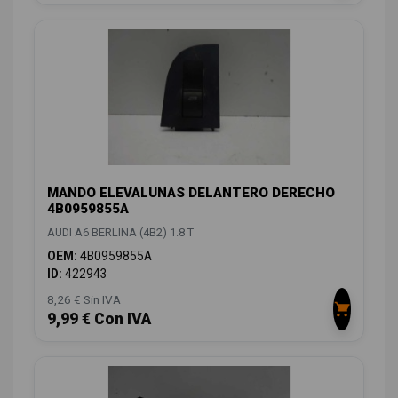
MANDO ELEVALUNAS DELANTERO DERECHO
4B0959855A
AUDI A6 BERLINA (4B2) 1.8 T
OEM:
4B0959855A
ID:
422943
8,26 € Sin IVA
9,99 € Con IVA