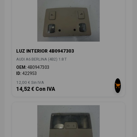
LUZ INTERIOR 4B0947303
AUDI A6 BERLINA (4B2) 1.8 T
OEM:
4B0947303
ID:
422953
12,00 € Sin IVA
14,52 € Con IVA