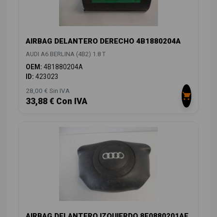
AIRBAG DELANTERO DERECHO 4B1880204A
AUDI A6 BERLINA (4B2) 1.8 T
OEM:
4B1880204A
ID:
423023
28,00 € Sin IVA
33,88 € Con IVA
AIRBAG DELANTERO IZQUIERDO 8E0880201AE