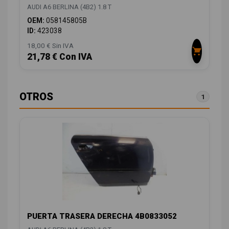
AUDI A6 BERLINA (4B2) 1.8 T
OEM:
058145805B
ID:
423038
18,00 € Sin IVA
21,78 € Con IVA
OTROS
1
PUERTA TRASERA DERECHA 4B0833052