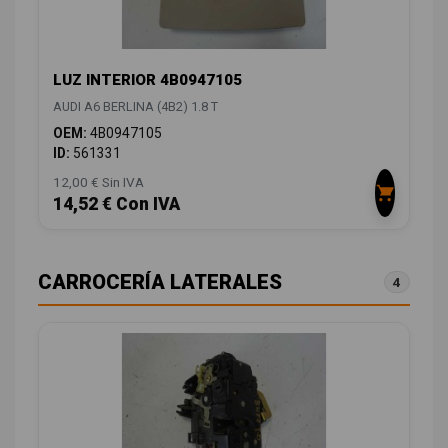
LUZ INTERIOR 4B0947105
AUDI A6 BERLINA (4B2) 1.8 T
OEM:
4B0947105
ID:
561331
12,00 € Sin IVA
14,52 € Con IVA
CARROCERÍA LATERALES
4