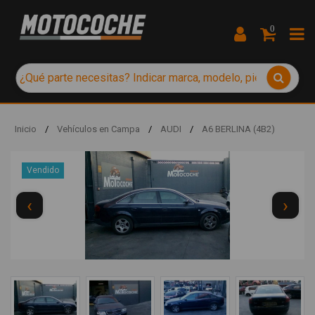
0
Inicio
/
Vehículos en Campa
/
AUDI
/
A6 BERLINA (4B2)
Vendido
‹
›