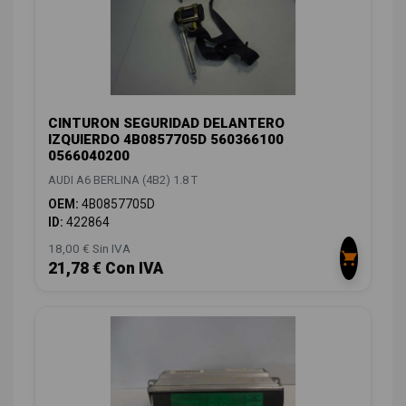
CINTURON SEGURIDAD DELANTERO
IZQUIERDO 4B0857705D 560366100
0566040200
AUDI A6 BERLINA (4B2) 1.8 T
OEM:
4B0857705D
ID:
422864
18,00 € Sin IVA
21,78 € Con IVA