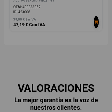
AUDI A6 BERLINA (4B2) 1.8 T
OEM:
4B0833052
ID:
423006
39,00 € Sin IVA
47,19 € Con IVA
VALORACIONES
La mejor garantía es la voz de
nuestros clientes.