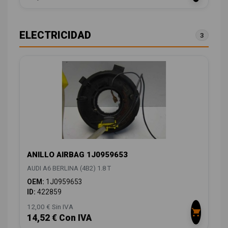
ELECTRICIDAD
3
ANILLO AIRBAG 1J0959653
AUDI A6 BERLINA (4B2) 1.8 T
OEM:
1J0959653
ID:
422859
12,00 € Sin IVA
14,52 € Con IVA