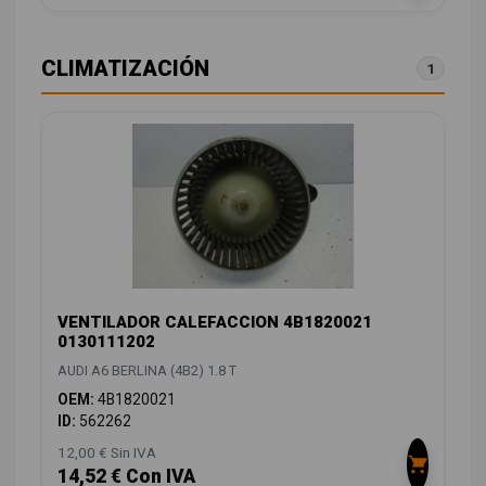
CLIMATIZACIÓN
1
VENTILADOR CALEFACCION 4B1820021
0130111202
AUDI A6 BERLINA (4B2) 1.8 T
OEM:
4B1820021
ID:
562262
12,00 € Sin IVA
14,52 € Con IVA