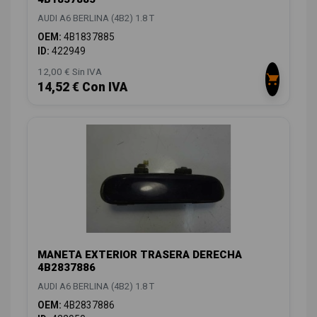
AUDI A6 BERLINA (4B2) 1.8 T
OEM:
4B1837885
ID:
422949
12,00 € Sin IVA
14,52 € Con IVA
MANETA EXTERIOR TRASERA DERECHA
4B2837886
AUDI A6 BERLINA (4B2) 1.8 T
OEM:
4B2837886