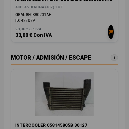
AUDI A6 BERLINA (4B2) 1.8 T
OEM:
8E0880201AE
ID:
423079
28,00 € Sin IVA
33,88 € Con IVA
MOTOR / ADMISIÓN / ESCAPE
1
INTERCOOLER 058145805B 30127