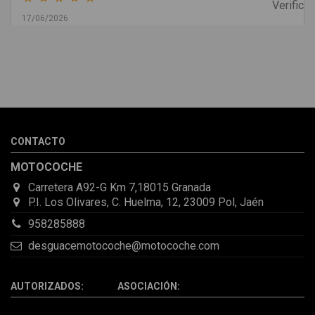
17/06/2026
Melvin Valdez Valdez
He pedido desde Madrid una cremallera para mí furgo y me
sorprendió la rapidez con la que me gestionaron el envío, además
de que pocas veces compro piezas de Segundamano a distancia
por la incertidumbre de que pueda llegar averiada o con
desperfectos que no se aprecian por fotos. Al final todo perfecto,
CONTACTO
la pieza llegó correcta y bien embalada, además de llegarme 2
días antes de lo esperado.
MOTOCOCHE
Carretera A92-G Km 7,18015 Granada
P.I. Los Olivares, C. Huelma, 12, 23009 Pol, Jaén
958285888
desguacemotocoche@motocoche.com
AUTORIZADOS: ASOCIACIÓN: