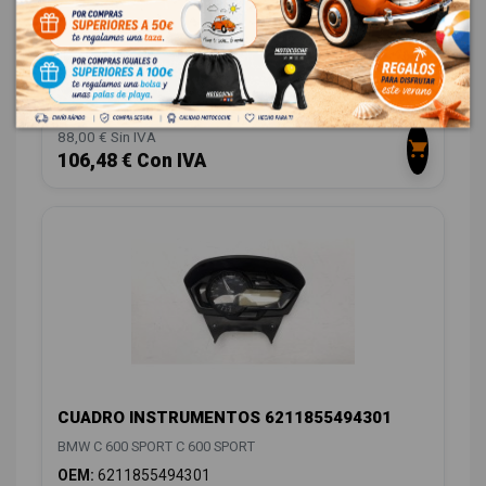
ALTERNADOR FH020CA
BMW C 600 SPORT C 600 SPORT
OEM:
FH020CA
ID:
1043922
88,00 € Sin IVA
106,48 € Con IVA
CUADRO INSTRUMENTOS 6211855494301
BMW C 600 SPORT C 600 SPORT
OEM:
6211855494301