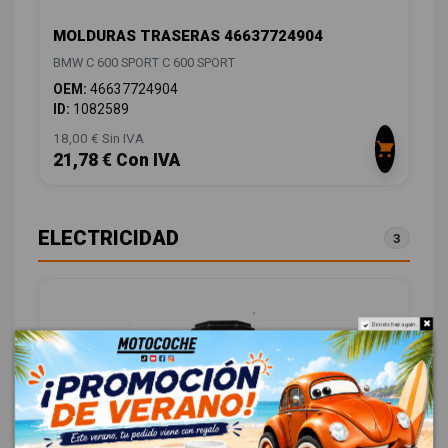
MOLDURAS TRASERAS 46637724904
BMW C 600 SPORT C 600 SPORT
OEM:
46637724904
ID:
1082589
18,00 € Sin IVA
21,78 € Con IVA
ELECTRICIDAD
3
Do not show again.