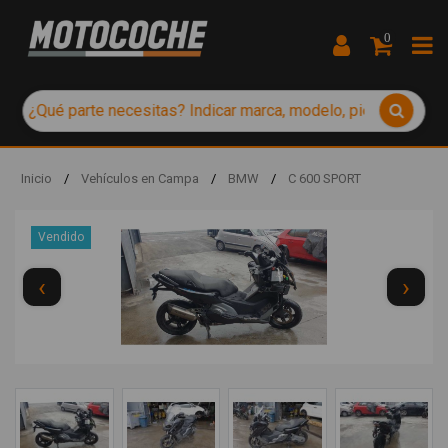
0
Inicio
/
Vehículos en Campa
/
BMW
/
C 600 SPORT
Vendido
‹
›