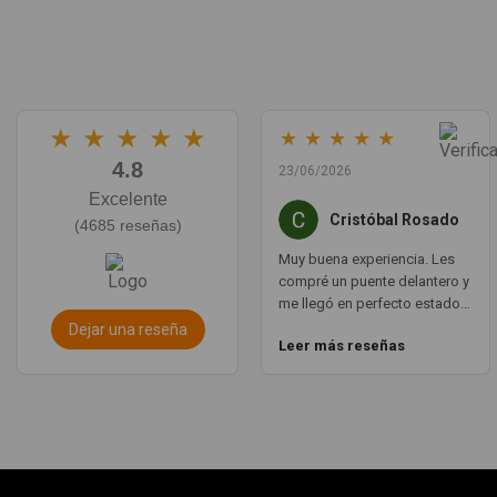
★
★
★
★
★
★
★
★
★
★
4.8
23/06/2026
Excelente
Cristóbal Rosado
(4685 reseñas)
Muy buena experiencia. Les
compré un puente delantero y
me llegó en perfecto estado,
con un envío muy rápido. La
Dejar una reseña
Leer más reseñas
comunicación por WhatsApp
es ágil y te aclaran todas las
dudas. Totalmente
recomendado. Muchas
gracias.