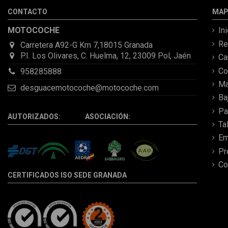
CONTACTO
MAP
MOTOCOCHE
In
Re
Carretera A92-G Km 7,18015 Granada
P.I. Los Olivares, C. Huelma, 12, 23009 Pol, Jaén
C
Co
958285888
Ma
desguacemotocoche@motocoche.com
Ba
Pa
AUTORIZADOS: ASOCIACIÓN:
Ta
Em
Pr
Co
CERTIFICADOS ISO SEDE GRANADA