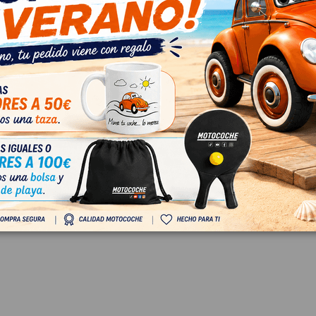
955711B
OEM:
6L0959856
2
ID:
956987
 IVA
8,26 € Sin IVA
€ Con IVA
9,99 € Con IVA