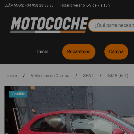
LLÁMANOS: +34 958 28 58 88
Horario verano: L-V de 7 a 15h
Inicio
Recambios
Campa
Inicio
/
Vehículos en Campa
/
SEAT
/
IBIZA (6L1)
Vendido