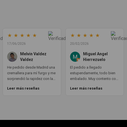
★
★
★
★
★
★
★
★
★
★
17/06/2026
20/02/2026
Melvin Valdez
Miguel Angel
Valdez
Hierrezuelo
He pedido desde Madrid una
El pedido a llegado
cremallera para mí furgo y me
estupendamente, todo bien
sorprendió la rapidez con la
embalado. Muy contento con
que me gestionaron el envío,
la compra. Exactamente lo
Leer más reseñas
Leer más reseñas
además de que pocas veces
que necesitaba. Gracias 😊
compro piezas de
Segundamano a distancia por
la incertidumbre de que
pueda llegar averiada o con
desperfectos que no se
aprecian por fotos. Al final