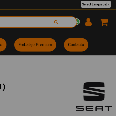
Select Language
▼
EUR €
es
Embalaje Premium
Contacto
1)