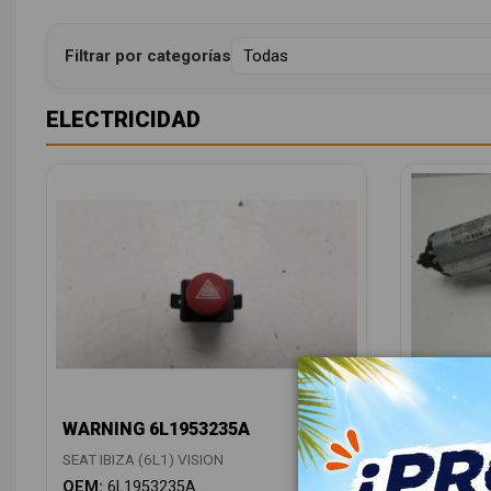
Filtrar por categorías
ELECTRICIDAD
WARNING 6L1953235A
MOTOR 
6L69557
SEAT IBIZA (6L1) VISION
SEAT IBIZA
OEM:
6L1953235A