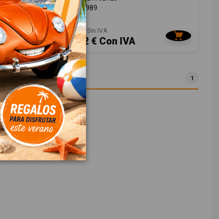
ID:
956989
12,00 € Sin IVA
14,52 € Con IVA
1