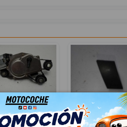
LIMPIA TRASERO
MANDO ELEVALUNAS
11B MLF250351
DELANTERO DERECHO 6L
 (6L1) VISION
SEAT IBIZA (6L1) VISION