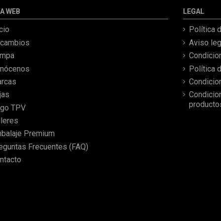
todo perfecto, la pieza llegó
A WEB
LEGAL
correcta y bien embalada,
además de llegarme 2 días
icio
Política 
antes de lo esperado.
cambios
Aviso leg
ampa
Condicio
nócenos
Política 
rcas
Condicio
jas
Condicio
producto
go TPV
lleres
balaje Premium
eguntas Frecuentes (FAQ)
ntacto