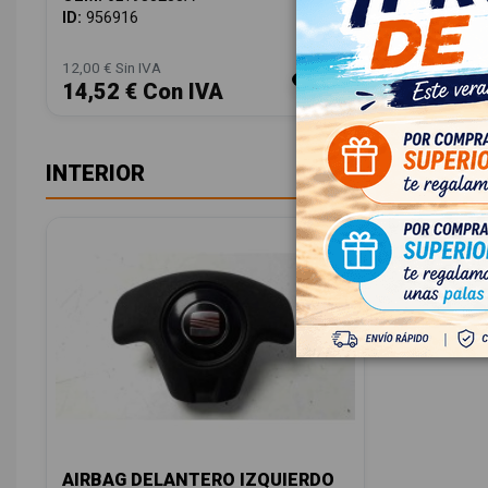
OEM:
6L6
ID:
956916
ID:
95694
12,00 € Sin IVA
12,00 € Sin
14,52 € Con IVA
14,52 
INTERIOR
AIRBAG DELANTERO IZQUIERDO