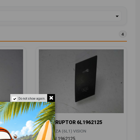
4
Do not show again.
INTERRUPTOR 6L1962125
0959856
SEAT IBIZA (6L1) VISION
OEM:
6L1962125