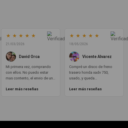
★
★
★
★
★
★
★
★
★
★
21/03/2026
18/05/2026
David Orca
Vicente Alvarez
Mi primera vez, comprando
Compré un disco de freno
con ellos. No puedo estar
trasero honda xadv 750,
mas contento, el envio de un
usado, y queda
dia para otro, en todo
perfectamente puesto.
Leer más reseñas
Leer más reseñas
momento estan atentos a la
funciona como si fuera
transaccion del pedido y su
nuevotal cual. todo
envio. Las piezas en vez de
PERFECTO. aqui teneis un
repuestos, parecen nuevo.
cliente fijo GRACIAS A TODO
Volveré a comprar con ellos
EL EQUIPO MOTOCOCHE!!! un
sin ninguna duda.
10!!!