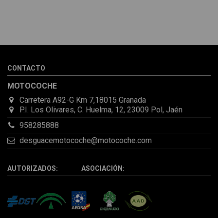
Melvin Valdez Valdez
He pedido desde Madrid una cremallera para mí furgo y me
sorprendió la rapidez con la que me gestionaron el envío, además
de que pocas veces compro piezas de Segundamano a distancia
por la incertidumbre de que pueda llegar averiada o con
desperfectos que no se aprecian por fotos. Al final todo perfecto,
CONTACTO
la pieza llegó correcta y bien embalada, además de llegarme 2
días antes de lo esperado.
MOTOCOCHE
Carretera A92-G Km 7,18015 Granada
P.I. Los Olivares, C. Huelma, 12, 23009 Pol, Jaén
958285888
desguacemotocoche@motocoche.com
AUTORIZADOS: ASOCIACIÓN: