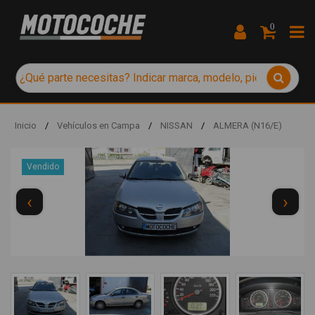
0
Inicio
/
Vehículos en Campa
/
NISSAN
/
ALMERA (N16/E)
Vendido
‹
›