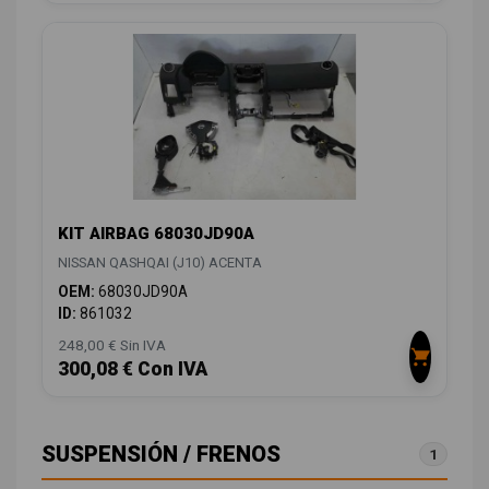
KIT AIRBAG 68030JD90A
NISSAN QASHQAI (J10) ACENTA
OEM:
68030JD90A
ID:
861032
248,00 € Sin IVA
300,08 € Con IVA
SUSPENSIÓN / FRENOS
1