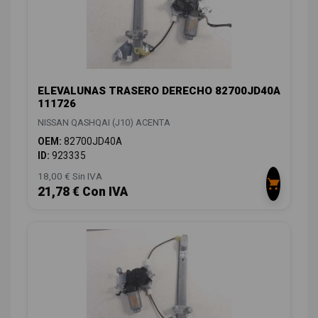
ELEVALUNAS TRASERO DERECHO 82700JD40A
111726
NISSAN QASHQAI (J10) ACENTA
OEM:
82700JD40A
ID:
923335
18,00 € Sin IVA
21,78 € Con IVA