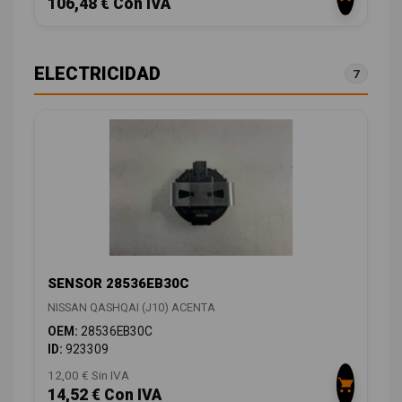
106,48 € Con IVA
ELECTRICIDAD
7
SENSOR 28536EB30C
NISSAN QASHQAI (J10) ACENTA
OEM:
28536EB30C
ID:
923309
12,00 € Sin IVA
14,52 € Con IVA