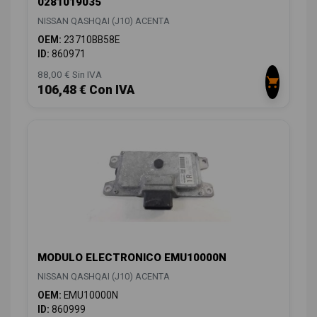
0281019035
NISSAN QASHQAI (J10) ACENTA
OEM:
23710BB58E
ID:
860971
88,00 € Sin IVA
106,48 € Con IVA
MODULO ELECTRONICO EMU10000N
NISSAN QASHQAI (J10) ACENTA
OEM:
EMU10000N
ID:
860999