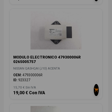
MODULO ELECTRONICO 479300006R
0265005757
NISSAN QASHQAI (J10) ACENTA
OEM:
479300006R
ID:
923327
15,70 € Sin IVA
19,00 € Con IVA