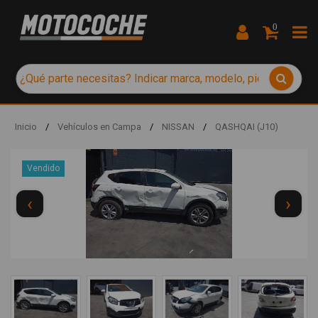
0
Inicio
/
Vehículos en Campa
/
NISSAN
/
QASHQAI (J10)
Vendido
‹
›