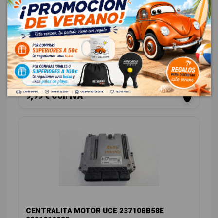
INTERRUPTOR REF
NISSAN QASHQAI (J10) ACENTA
OEM:
REF
ID:
923330
8,26 € Sin IVA
9,99 € Con IVA
CENTRALITA MOTOR UCE 23710BB58E