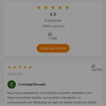
★
★
★
★
★
4.8
Excelente
(4685 reseñas)
Dejar una reseña
★
★
★
★
★
23/06/2026
Cristóbal Rosado
Muy buena experiencia. Les compré un puente delantero y me
llegó en perfecto estado, con un envío muy rápido. La
comunicación por WhatsApp es ágil y te aclaran todas las dudas.