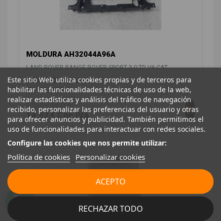
MOLDURA AH32044A96A
LAND ROVER RANGE ROVER SPORT 3.0 TD V6 CAT
Este sitio Web utiliza cookies propias y de terceros para
OEM:
AH32044A96A
habilitar las funcionalidades técnicas de uso de la web,
ID:
1312408
realizar estadísticas y análisis del tráfico de navegación
12,00 € Sin IVA
recibido, personalizar las preferencias del usuario y otras
14,52 € Con IVA
para ofrecer anuncios y publicidad. También permitimos el
uso de funcionalidades para interactuar con redes sociales.
Configure las cookies que nos permite utilizar:
Política de cookies
Personalizar cookies
ACEPTO
RECHAZAR TODO