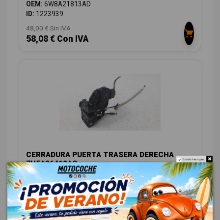
OEM:
6W8A21813AD
ID:
1223939
48,00 € Sin IVA
58,08 € Con IVA
CERRADURA PUERTA TRASERA DERECHA
Do not show again.
7H5A26412AC
LAND ROVER RANGE ROVER SPORT 3.0 TD V6 CAT
OEM:
7H5A26412AC
ID:
1223940
48,00 € Sin IVA