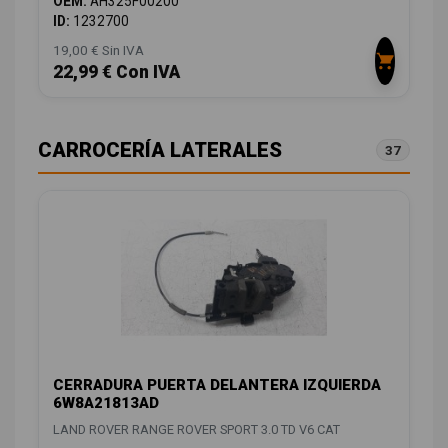
OEM:
AH325F00200
ID:
1232700
19,00 € Sin IVA
22,99 € Con IVA
CARROCERÍA LATERALES
37
CERRADURA PUERTA DELANTERA IZQUIERDA
6W8A21813AD
LAND ROVER RANGE ROVER SPORT 3.0 TD V6 CAT