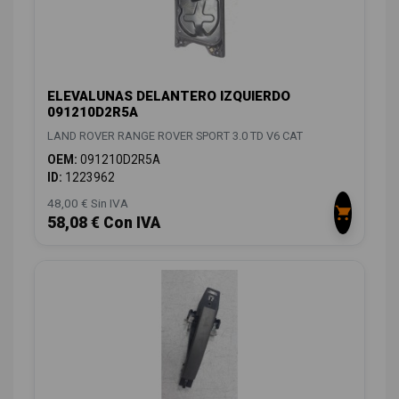
ELEVALUNAS DELANTERO IZQUIERDO
091210D2R5A
LAND ROVER RANGE ROVER SPORT 3.0 TD V6 CAT
OEM:
091210D2R5A
ID:
1223962
48,00 € Sin IVA
58,08 € Con IVA