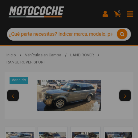
0
Inicio
/
Vehículos en Campa
/
LAND ROVER
/
RANGE ROVER SPORT
Vendido
‹
›