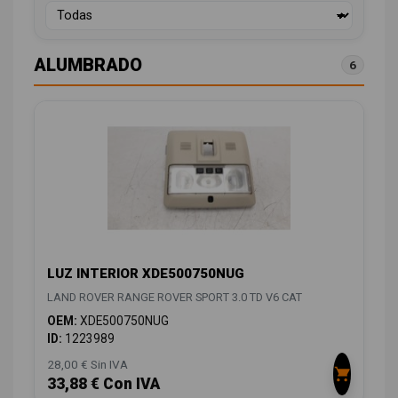
ALUMBRADO
6
LUZ INTERIOR XDE500750NUG
LAND ROVER RANGE ROVER SPORT 3.0 TD V6 CAT
OEM:
XDE500750NUG
ID:
1223989
28,00 € Sin IVA
33,88 € Con IVA