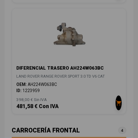
DIFERENCIAL TRASERO AH224W063BC
LAND ROVER RANGE ROVER SPORT 3.0 TD V6 CAT
OEM:
AH224W063BC
ID:
1223959
398,00 € Sin IVA
481,58 € Con IVA
CARROCERÍA FRONTAL
4