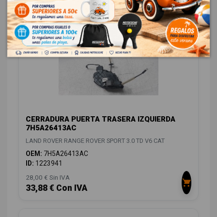
58,08 € Con IVA
CERRADURA PUERTA TRASERA IZQUIERDA
7H5A26413AC
LAND ROVER RANGE ROVER SPORT 3.0 TD V6 CAT
OEM:
7H5A26413AC
ID:
1223941
28,00 € Sin IVA
33,88 € Con IVA