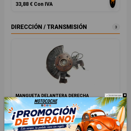
33,88 € Con IVA
DIRECCIÓN / TRANSMISIÓN
3
MANGUETA DELANTERA DERECHA
Do not show again.
A1633320102
MERCEDES-BENZ CLASE M (W163) 270 CDI (163.113)
OEM:
A1633320102
ID:
917424
48,00 € Sin IVA