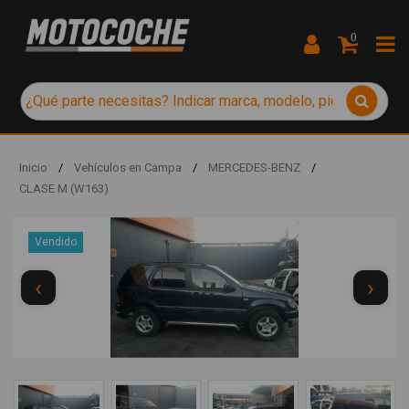
0
Inicio
/
Vehículos en Campa
/
MERCEDES-BENZ
/
CLASE M (W163)
Vendido
‹
›