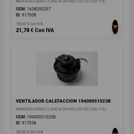
MERCEDES-BENZ CLASE M (W163) 270 CDI (163.113)
OEM:
1638200297
ID:
917508
18,00 € Sin IVA
21,78 € Con IVA
VENTILADOR CALEFACCION 19400051023B
MERCEDES-BENZ CLASE M (W163) 270 CDI (163.113)
OEM:
19400051023B
ID:
917558
28,00 € Sin IVA