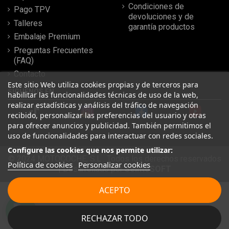
Condiciones de
Pago TPV
devoluciones y de
Talleres
garantía productos
Embalaje Premium
Preguntas Frecuentes
(FAQ)
Contacto
Este sitio Web utiliza cookies propias y de terceros para
SÍGUENOS EN
habilitar las funcionalidades técnicas de uso de la web,
realizar estadísticas y análisis del tráfico de navegación
recibido, personalizar las preferencias del usuario y otras
para ofrecer anuncios y publicidad. También permitimos el
uso de funcionalidades para interactuar con redes sociales.
Configure las cookies que nos permite utilizar:
© 2024 MOTOCOCHE, S.L . Todos los derechos reservados
Política de cookies
Personalizar cookies
| Desarrollado por
SeintoSOFT
Leer más reseñas
ACEPTO
★
★
★
★
★
RECHAZAR TODO
20/02/2026