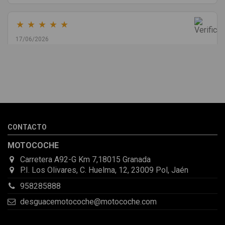
★
★
★
★
★
17/06/2026
Melvin Valdez Valdez
He pedido desde Madrid una cremallera para mí furgo y me
sorprendió la rapidez con la que me gestionaron el envío, además
de que pocas veces compro piezas de Segundamano a distancia
por la incertidumbre de que pueda llegar averiada o con
desperfectos que no se aprecian por fotos. Al final todo perfecto,
CONTACTO
la pieza llegó correcta y bien embalada, además de llegarme 2
días antes de lo esperado.
MOTOCOCHE
Carretera A92-G Km 7,18015 Granada
P.I. Los Olivares, C. Huelma, 12, 23009 Pol, Jaén
958285888
desguacemotocoche@motocoche.com