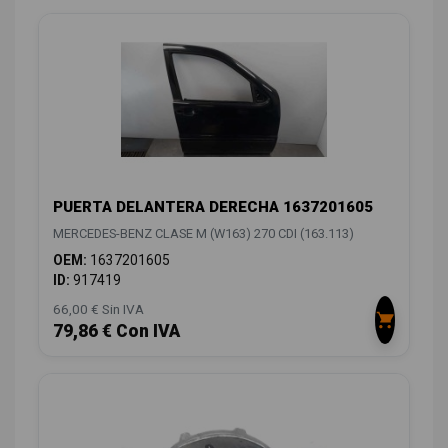
PUERTA DELANTERA DERECHA 1637201605
MERCEDES-BENZ CLASE M (W163) 270 CDI (163.113)
OEM:
1637201605
ID:
917419
66,00 € Sin IVA
79,86 € Con IVA