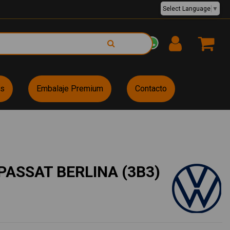
Select Language
▼
EUR €
es
Embalaje Premium
Contacto
ASSAT BERLINA (3B3)