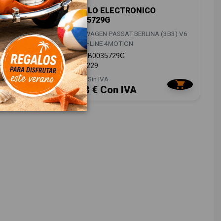
4A
MODULO ELECTRONICO
3B0035729G
(3B3) V6
VOLKSWAGEN PASSAT BERLINA (3B3) V6
TDI HIGHLINE 4MOTION
OEM:
3B0035729G
ID:
673229
18,00 € Sin IVA
21,78 € Con IVA