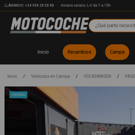
LLÁMANOS: +34 958 28 58 88
Horario verano: L-V de 7 a 15h
Inicio
Recambios
Campa
Inicio
/
Vehículos en Campa
/
VOLKSWAGEN
/
PASS
Vendido