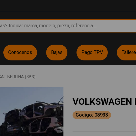
Conócenos
Bajas
Pago TPV
Taller
AT BERLINA (3B3)
VOLKSWAGEN P
Codigo: 08933