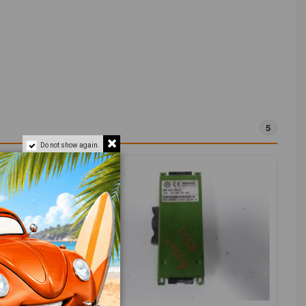
5
Do not show again.