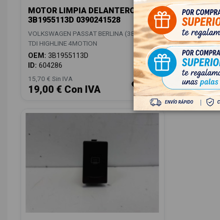
MOTOR LIMPIA DELANTERO
INTERRU
3B1955113D 0390241528
VOLKSWAGE
VOLKSWAGEN PASSAT BERLINA (3B3) V6
TDI HIGHL
TDI HIGHLINE 4MOTION
OEM:
3B0
OEM:
3B1955113D
ID:
67302
ID:
604286
15,70 € Sin IVA
12,00 € Sin
19,00 € Con IVA
14,52 