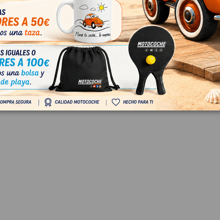
PTOR 3B0963563C
INTERRUPTOR 3B092713
N PASSAT BERLINA (3B3) V6
VOLKSWAGEN PASSAT BERLINA 
INE 4MOTION
TDI HIGHLINE 4MOTION
963563C
OEM:
3B0927134A
2
ID:
673024
 IVA
12,00 € Sin IVA
€ Con IVA
14,52 € Con IVA