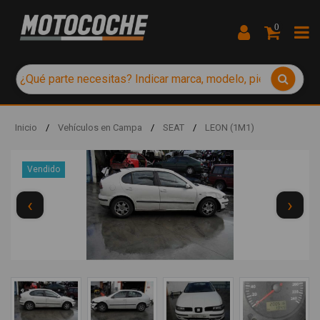
0
Inicio
/
Vehículos en Campa
/
SEAT
/
LEON (1M1)
Vendido
‹
›