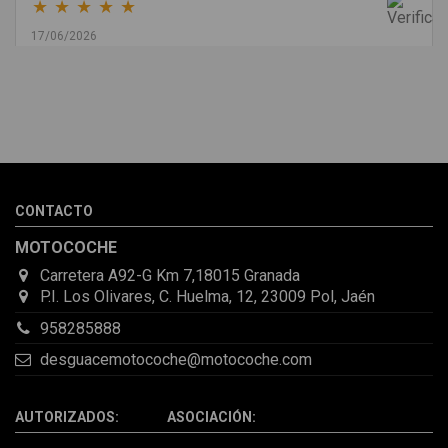
★
★
★
★
★
17/06/2026
Melvin Valdez Valdez
He pedido desde Madrid una cremallera para mí furgo y me
sorprendió la rapidez con la que me gestionaron el envío, además
de que pocas veces compro piezas de Segundamano a distancia
por la incertidumbre de que pueda llegar averiada o con
desperfectos que no se aprecian por fotos. Al final todo perfecto,
CONTACTO
la pieza llegó correcta y bien embalada, además de llegarme 2
días antes de lo esperado.
MOTOCOCHE
Carretera A92-G Km 7,18015 Granada
P.I. Los Olivares, C. Huelma, 12, 23009 Pol, Jaén
958285888
desguacemotocoche@motocoche.com
AUTORIZADOS: ASOCIACIÓN: