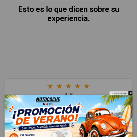
Esto es lo que dicen sobre su
experiencia.
★
★
★
★
★
4.8
Do not show again.
Excelente
(4685 reseñas)