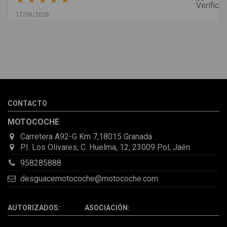
17/06/2026
Melvin Valdez Valdez
He pedido desde Madrid una cremallera para mí furgo y me
sorprendió la rapidez con la que me gestionaron el envío, además
de que pocas veces compro piezas de Segundamano a distancia
por la incertidumbre de que pueda llegar averiada o con
desperfectos que no se aprecian por fotos. Al final todo perfecto,
CONTACTO
la pieza llegó correcta y bien embalada, además de llegarme 2
días antes de lo esperado.
MOTOCOCHE
Carretera A92-G Km 7,18015 Granada
P.I. Los Olivares, C. Huelma, 12, 23009 Pol, Jaén
958285888
desguacemotocoche@motocoche.com
AUTORIZADOS: ASOCIACIÓN: