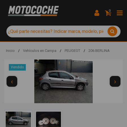
0
Inicio
/
Vehículos en Campa
/
PEUGEOT
/
206 BERLINA
Vendido
‹
›