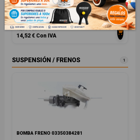
PEUGEOT 206 BERLINA 1.9 DIESEL
OEM:
9623698077
ID:
932032
12,00 € Sin IVA
14,52 € Con IVA
SUSPENSIÓN / FRENOS
1
BOMBA FRENO 03350384281