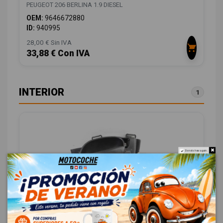
PEUGEOT 206 BERLINA 1.9 DIESEL
OEM:
9646672880
ID:
940995
28,00 € Sin IVA
33,88 € Con IVA
INTERIOR
1
Do not show again.
MANETA INTERIOR DELANTERA DERECHA
9623698077