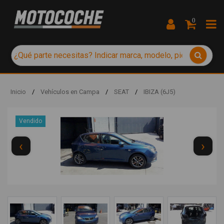
0
Inicio
/
Vehículos en Campa
/
SEAT
/
IBIZA (6J5)
Vendido
‹
›