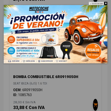
Do not show again.
MOTOR / ADMISIÓN / ESCAPE
1
BOMBA COMBUSTIBLE 6R0919050H
SEAT IBIZA (6J5) 1.6 TDI
OEM:
6R0919050H
ID:
1085763
28,00 € Sin IVA
33,88 € Con IVA