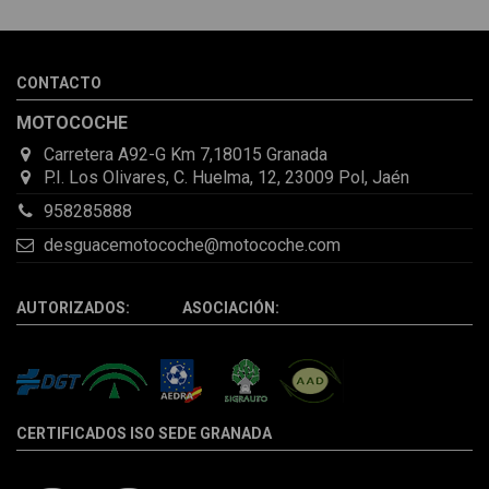
sorprendió la rapidez con la que me gestionaron el envío, además
de que pocas veces compro piezas de Segundamano a distancia
por la incertidumbre de que pueda llegar averiada o con
desperfectos que no se aprecian por fotos. Al final todo perfecto,
CONTACTO
la pieza llegó correcta y bien embalada, además de llegarme 2
días antes de lo esperado.
MOTOCOCHE
Carretera A92-G Km 7,18015 Granada
P.I. Los Olivares, C. Huelma, 12, 23009 Pol, Jaén
958285888
desguacemotocoche@motocoche.com
AUTORIZADOS: ASOCIACIÓN:
CERTIFICADOS ISO SEDE GRANADA