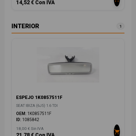
14,52 € Con IVA
INTERIOR
1
ESPEJO 1K0857511F
SEAT IBIZA (6J5) 1.6 TDI
OEM:
1K0857511F
ID:
1085842
18,00 € Sin IVA
21,78 € Con IVA