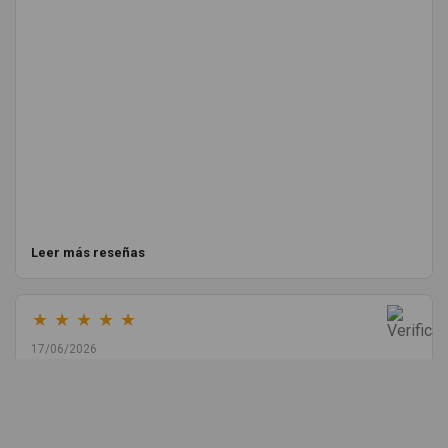
Leer más reseñas
★
★
★
★
★
17/06/2026
Melvin Valdez Valdez
He pedido desde Madrid una cremallera para mí furgo y me