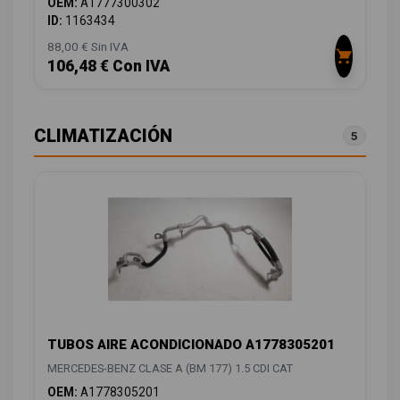
OEM:
A1777300302
ID:
1163434
88,00 € Sin IVA
106,48 € Con IVA
CLIMATIZACIÓN
5
TUBOS AIRE ACONDICIONADO A1778305201
MERCEDES-BENZ CLASE A (BM 177) 1.5 CDI CAT
OEM:
A1778305201