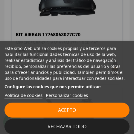
KIT AIRBAG 17768063027C70
MERCEDES-BENZ CLASE A (BM 177) 1.5 CDI CAT
Este sitio Web utiliza cookies propias y de terceros para
OEM:
17768063027C70
habilitar las funcionalidades técnicas de uso de la web,
ID:
1163453
realizar estadísticas y análisis del tráfico de navegación
598,00 € Sin IVA
recibido, personalizar las preferencias del usuario y otras
723,58 € Con IVA
para ofrecer anuncios y publicidad. También permitimos el
uso de funcionalidades para interactuar con redes sociales.
Configure las cookies que nos permite utilizar:
Política de cookies
Personalizar cookies
ACEPTO
RECHAZAR TODO