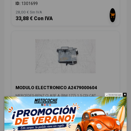
ID:
1301699
28,00 € Sin IVA
33,88 € Con IVA
MODULO ELECTRONICO A2479000604
MERCEDES-BENZ CLASE A (BM 177) 1.5 CDI CAT
Do not show again.
OEM:
A2479000604
ID:
1301703
148,00 € Sin IVA
179,08 € Con IVA