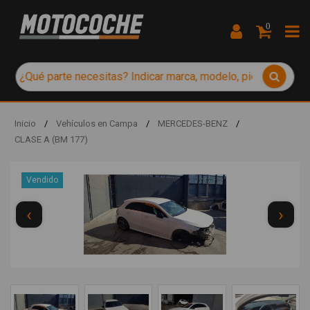
0
Inicio
/
Vehículos en Campa
/
MERCEDES-BENZ
/
CLASE A (BM 177)
Vendido
‹
›