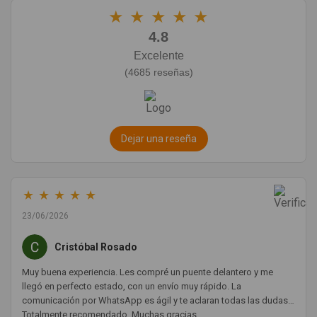
★
★
★
★
★
4.8
Excelente
(4685 reseñas)
Dejar una reseña
★
★
★
★
★
23/06/2026
Cristóbal Rosado
Muy buena experiencia. Les compré un puente delantero y me
llegó en perfecto estado, con un envío muy rápido. La
comunicación por WhatsApp es ágil y te aclaran todas las dudas.
Totalmente recomendado. Muchas gracias.