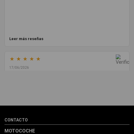
Leer más reseñas
★
★
★
★
★
17/06/2026
Melvin Valdez Valdez
He pedido desde Madrid una cremallera para mí furgo y me
sorprendió la rapidez con la que me gestionaron el envío, además
de que pocas veces compro piezas de Segundamano a distancia
por la incertidumbre de que pueda llegar averiada o con
desperfectos que no se aprecian por fotos. Al final todo perfecto,
CONTACTO
la pieza llegó correcta y bien embalada, además de llegarme 2
días antes de lo esperado.
MOTOCOCHE