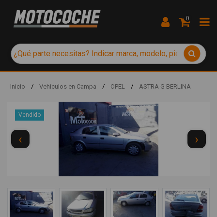
0
Inicio
/
Vehículos en Campa
/
OPEL
/
ASTRA G BERLINA
Vendido
‹
›