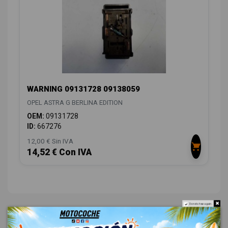
WARNING 09131728 09138059
OPEL ASTRA G BERLINA EDITION
OEM:
09131728
ID:
667276
12,00 € Sin IVA
14,52 € Con IVA
Do not show again.