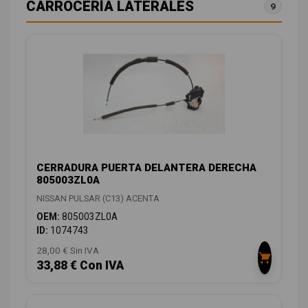
CARROCERÍA LATERALES
9
CERRADURA PUERTA DELANTERA DERECHA
805003ZL0A
NISSAN PULSAR (C13) ACENTA
OEM:
805003ZL0A
ID:
1074743
28,00 € Sin IVA
33,88 € Con IVA