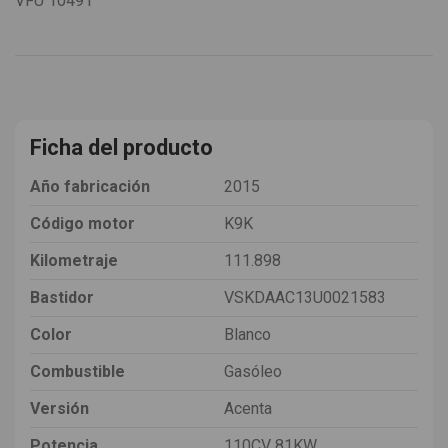
VFU
10491
Ficha del producto
Año fabricación
2015
Código motor
K9K
Kilometraje
111.898
Bastidor
VSKDAAC13U0021583
Color
Blanco
Combustible
Gasóleo
Versión
Acenta
Potencia
110CV 81KW