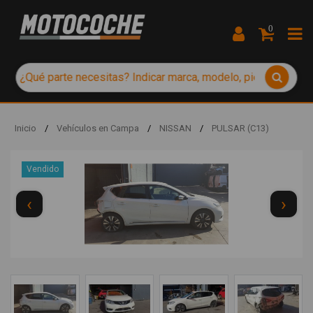
0
Inicio
/
Vehículos en Campa
/
NISSAN
/
PULSAR (C13)
Vendido
‹
›