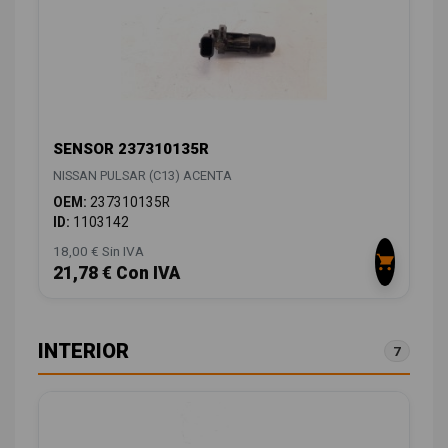
SENSOR 237310135R
NISSAN PULSAR (C13) ACENTA
OEM:
237310135R
ID:
1103142
18,00 € Sin IVA
21,78 € Con IVA
INTERIOR
7