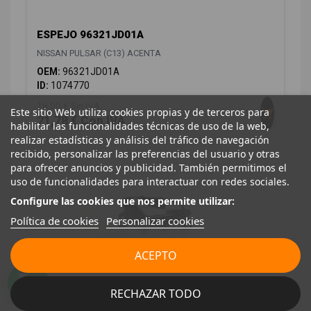
ESPEJO 96321JD01A
NISSAN PULSAR (C13) ACENTA
OEM:
96321JD01A
ID:
1074770
18,00 € Sin IVA
Este sitio Web utiliza cookies propias y de terceros para
21,78 € Con IVA
habilitar las funcionalidades técnicas de uso de la web,
realizar estadísticas y análisis del tráfico de navegación
recibido, personalizar las preferencias del usuario y otras
para ofrecer anuncios y publicidad. También permitimos el
uso de funcionalidades para interactuar con redes sociales.
Configure las cookies que nos permite utilizar:
Política de cookies
Personalizar cookies
ACEPTO
MANETA INTERIOR DELANTERA DERECHA
RECHAZAR TODO
806704EA0A