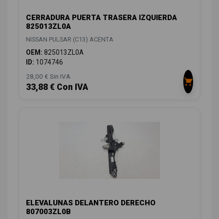
CERRADURA PUERTA TRASERA IZQUIERDA
825013ZL0A
NISSAN PULSAR (C13) ACENTA
OEM:
825013ZL0A
ID:
1074746
28,00 € Sin IVA
33,88 € Con IVA
ELEVALUNAS DELANTERO DERECHO
807003ZL0B