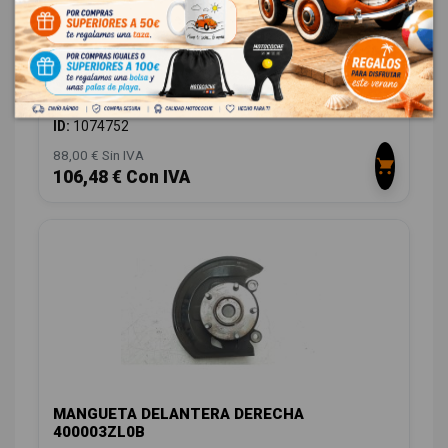
COLUMNA DIRECCION 488103ZL9A
NISSAN PULSAR (C13) ACENTA
OEM:
488103ZL9A
ID:
1074752
88,00 € Sin IVA
106,48 € Con IVA
MANGUETA DELANTERA DERECHA
400003ZL0B