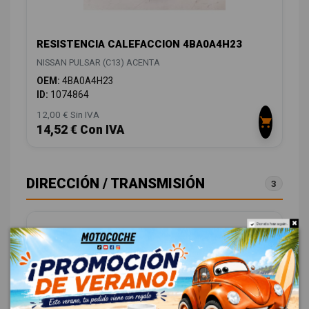
RESISTENCIA CALEFACCION 4BA0A4H23
NISSAN PULSAR (C13) ACENTA
OEM:
4BA0A4H23
ID:
1074864
12,00 € Sin IVA
14,52 € Con IVA
DIRECCIÓN / TRANSMISIÓN
3
Do not show again.