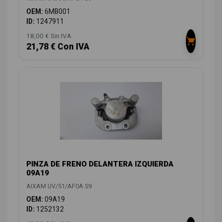
OEM:
6MB001
ID:
1247911
18,00 € Sin IVA
21,78 € Con IVA
PINZA DE FRENO DELANTERA IZQUIERDA
09A19
AIXAM UV/51/AF0A S9
OEM:
09A19
ID:
1252132