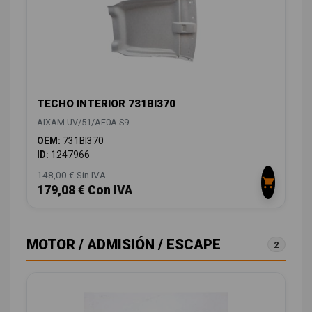
TECHO INTERIOR 731BI370
AIXAM UV/51/AF0A S9
OEM:
731BI370
ID:
1247966
148,00 € Sin IVA
179,08 € Con IVA
MOTOR / ADMISIÓN / ESCAPE
2