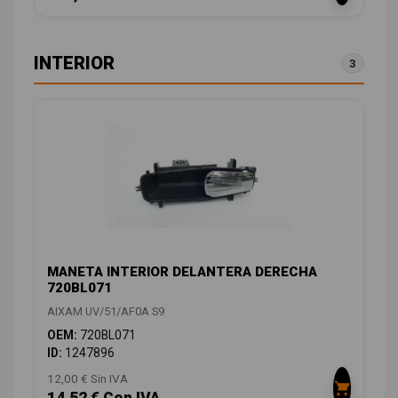
INTERIOR
3
MANETA INTERIOR DELANTERA DERECHA
720BL071
AIXAM UV/51/AF0A S9
OEM:
720BL071
ID:
1247896
12,00 € Sin IVA
14,52 € Con IVA