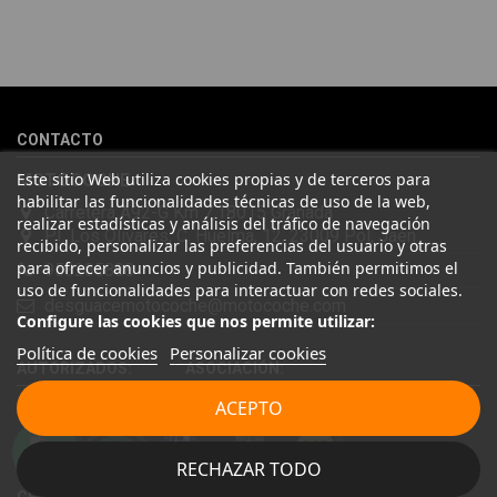
He pedido desde Madrid una cremallera para mí furgo y me
sorprendió la rapidez con la que me gestionaron el envío, además
de que pocas veces compro piezas de Segundamano a distancia
por la incertidumbre de que pueda llegar averiada o con
desperfectos que no se aprecian por fotos. Al final todo perfecto,
CONTACTO
la pieza llegó correcta y bien embalada, además de llegarme 2
días antes de lo esperado.
Este sitio Web utiliza cookies propias y de terceros para
MOTOCOCHE
habilitar las funcionalidades técnicas de uso de la web,
Carretera A92-G Km 7,18015 Granada
realizar estadísticas y análisis del tráfico de navegación
P.I. Los Olivares, C. Huelma, 12, 23009 Pol, Jaén
recibido, personalizar las preferencias del usuario y otras
para ofrecer anuncios y publicidad. También permitimos el
958285888
uso de funcionalidades para interactuar con redes sociales.
desguacemotocoche@motocoche.com
Configure las cookies que nos permite utilizar:
Política de cookies
Personalizar cookies
AUTORIZADOS: ASOCIACIÓN:
ACEPTO
RECHAZAR TODO
CERTIFICADOS ISO SEDE GRANADA