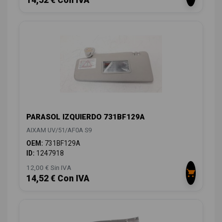
PARASOL IZQUIERDO 731BF129A
AIXAM UV/51/AF0A S9
OEM:
731BF129A
ID:
1247918
12,00 € Sin IVA
14,52 € Con IVA