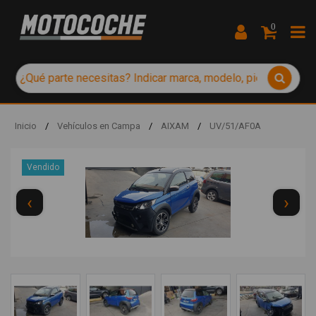
0
Inicio
/
Vehículos en Campa
/
AIXAM
/
UV/51/AF0A
Vendido
‹
›