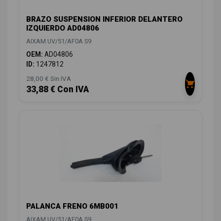
BRAZO SUSPENSION INFERIOR DELANTERO
IZQUIERDO AD04806
AIXAM UV/51/AF0A S9
OEM:
AD04806
ID:
1247812
28,00 € Sin IVA
33,88 € Con IVA
PALANCA FRENO 6MB001
AIXAM UV/51/AF0A S9