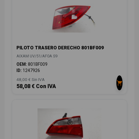
PILOTO TRASERO DERECHO 801BF009
AIXAM UV/51/AF0A S9
OEM:
801BF009
ID:
1247926
48,00 € Sin IVA
58,08 € Con IVA