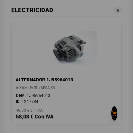
ELECTRICIDAD
6
ALTERNADOR 1J95964013
AIXAM UV/51/AF0A S9
OEM:
1J95964013
ID:
1247784
48,00 € Sin IVA
58,08 € Con IVA