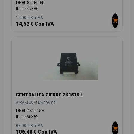
OEM:
811BL040
ID:
1247886
12,00 € Sin IVA
14,52 € Con IVA
CENTRALITA CIERRE ZK1515H
AIXAM UV/51/AF0A S9
OEM:
ZK1515H
ID:
1256362
88,00 € Sin IVA
106,48 € Con IVA