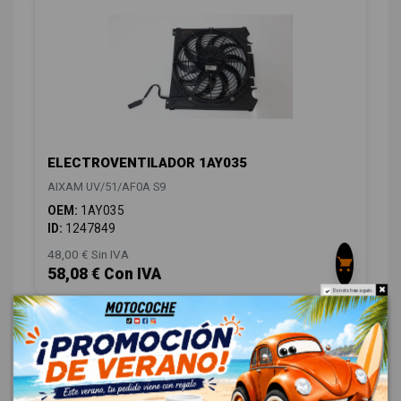
ELECTROVENTILADOR 1AY035
AIXAM UV/51/AF0A S9
OEM:
1AY035
ID:
1247849
48,00 € Sin IVA
58,08 € Con IVA
Do not show again.