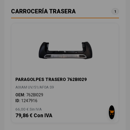
CARROCERÍA TRASERA
1
PARAGOLPES TRASERO 762BI029
AIXAM UV/51/AF0A S9
OEM:
762BI029
ID:
1247916
66,00 € Sin IVA
79,86 € Con IVA