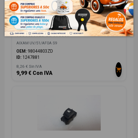
MANDO ELEVALUNAS DELANTERO DERECHO
98044803ZD IAF970007
AIXAM UV/51/AF0A S9
OEM:
98044803ZD
ID:
1247881
8,26 € Sin IVA
9,99 € Con IVA