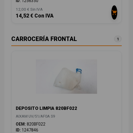
ID:
1256350
12,00 € Sin IVA
14,52 € Con IVA
CARROCERÍA FRONTAL
1
DEPOSITO LIMPIA 820BF022
AIXAM UV/51/AF0A S9
OEM:
820BF022
ID:
1247846