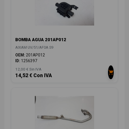
BOMBA AGUA 201AP012
AIXAM UV/51/AF0A S9
OEM:
201AP012
ID:
1256397
12,00 € Sin IVA
14,52 € Con IVA