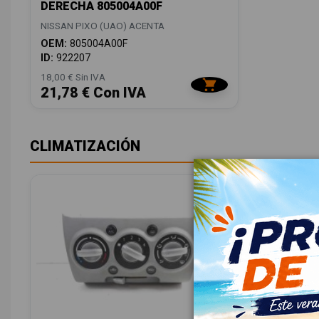
DERECHA 805004A00F
NISSAN PIXO (UAO) ACENTA
OEM:
805004A00F
ID:
922207
18,00 € Sin IVA
21,78 € Con IVA
CLIMATIZACIÓN