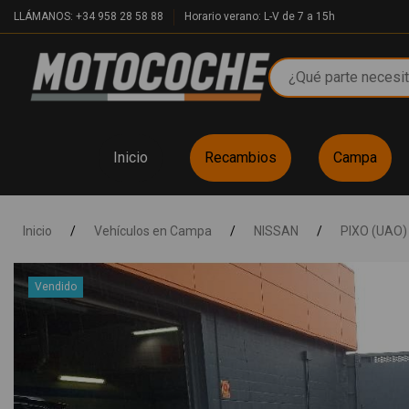
LLÁMANOS: +34 958 28 58 88
Horario verano: L-V de 7 a 15h
Inicio
Recambios
Campa
Inicio
/
Vehículos en Campa
/
NISSAN
/
PIXO (UAO)
Vendido