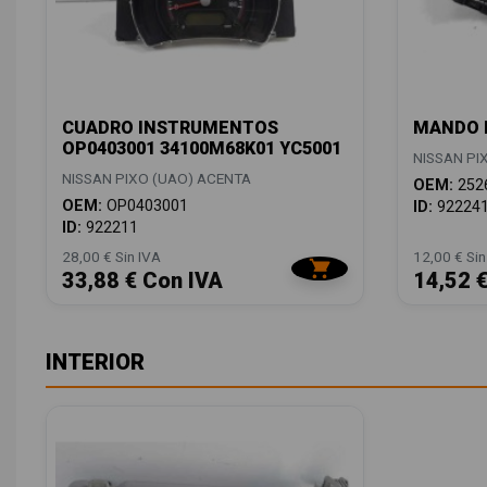
CUADRO INSTRUMENTOS
MANDO L
OP0403001 34100M68K01 YC5001
NISSAN PI
NISSAN PIXO (UAO) ACENTA
OEM:
252
OEM:
OP0403001
ID:
92224
ID:
922211
28,00 € Sin IVA
12,00 € Sin
33,88 € Con IVA
14,52 
INTERIOR