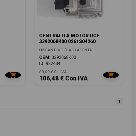
CENTRALITA MOTOR UCE
3392068K00 0261S04260
NISSAN PIXO (UAO) ACENTA
OEM:
3392068K00
ID:
922434
88,00 € Sin IVA
106,48 € Con IVA
1