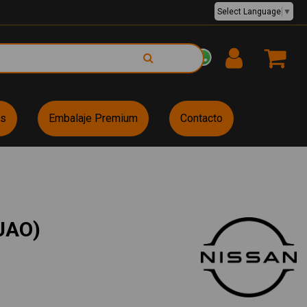
Select Language
▼
EUR €
es
Embalaje Premium
Contacto
UAO)