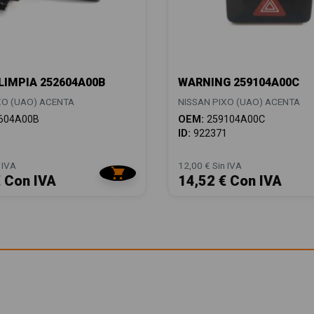
IMPIA 252604A00B
WARNING 259104A00C
XO (UAO) ACENTA
NISSAN PIXO (UAO) ACENTA
604A00B
OEM:
259104A00C
1
ID:
922371
 IVA
12,00 € Sin IVA
€ Con IVA
14,52 € Con IVA