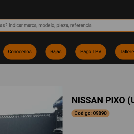
Conócenos
Bajas
Pago TPV
Taller
NISSAN PIXO (
Codigo: 09890