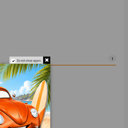
1
Do not show again.