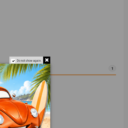
Do not show again.
1