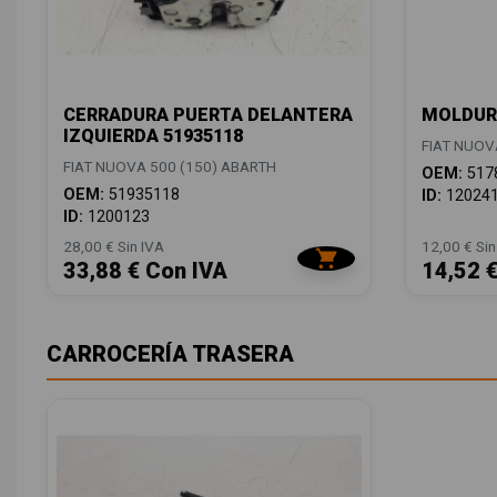
CERRADURA PUERTA DELANTERA
MOLDURA
IZQUIERDA 51935118
FIAT NUOV
FIAT NUOVA 500 (150) ABARTH
OEM:
517
OEM:
51935118
ID:
12024
ID:
1200123
28,00 € Sin IVA
12,00 € Sin
33,88 € Con IVA
14,52 
CARROCERÍA TRASERA