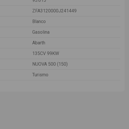
95.615
ZFA3120000J241449
Blanco
Gasolina
Abarth
135CV 99KW
NUOVA 500 (150)
Turismo