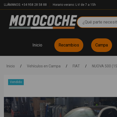
LLÁMANOS: +34 958 28 58 88
Horario verano: L-V de 7 a 15h
Inicio
Recambios
Campa
Inicio
/
Vehículos en Campa
/
FIAT
/
NUOVA 500 (15
Vendido