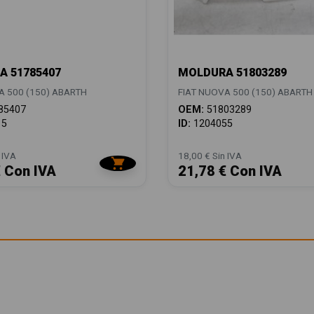
 51785407
MOLDURA 51803289
A 500 (150) ABARTH
FIAT NUOVA 500 (150) ABARTH
85407
OEM:
51803289
15
ID:
1204055
 IVA
18,00 € Sin IVA
€ Con IVA
21,78 € Con IVA