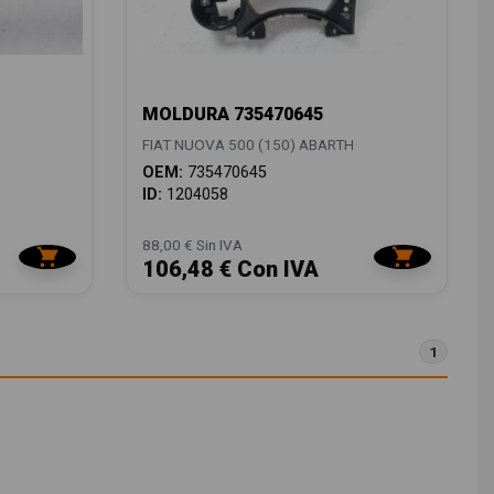
MOLDURA 735470645
FIAT NUOVA 500 (150) ABARTH
OEM:
735470645
ID:
1204058
88,00 € Sin IVA
106,48 € Con IVA
1