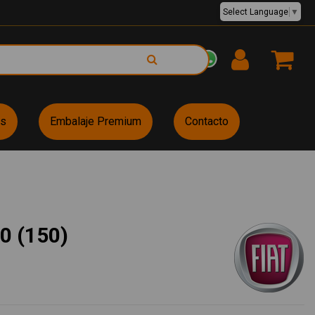
Select Language
▼
EUR €
es
Embalaje Premium
Contacto
0 (150)