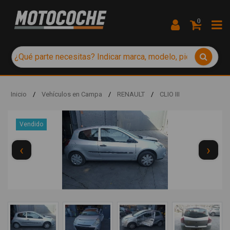
0
Inicio
/
Vehículos en Campa
/
RENAULT
/
CLIO III
Vendido
‹
›