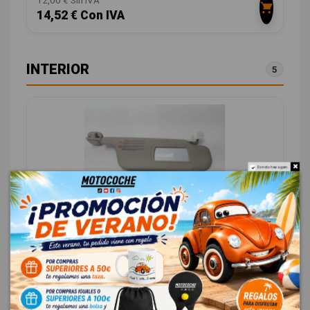
14,52 € Con IVA
INTERIOR
5
Do not show again.
PARASOL DERECHO 8200294229
RENAULT CLIO III AUTHENTIQUE
OEM:
8200294229
ID:
1009496
12,00 € Sin IVA