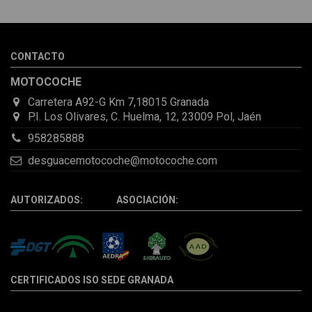
sorprendió la rapidez con la que me gestionaron el envío, además
de que pocas veces compro piezas de Segundamano a distancia
por la incertidumbre de que pueda llegar averiada o con
desperfectos que no se aprecian por fotos. Al final todo perfecto,
CONTACTO
la pieza llegó correcta y bien embalada, además de llegarme 2
días antes de lo esperado.
MOTOCOCHE
Carretera A92-G Km 7,18015 Granada
P.I. Los Olivares, C. Huelma, 12, 23009 Pol, Jaén
958285888
desguacemotocoche@motocoche.com
AUTORIZADOS: ASOCIACIÓN:
CERTIFICADOS ISO SEDE GRANADA