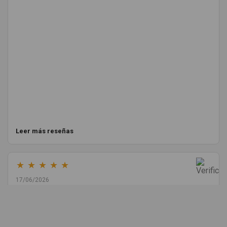
Leer más reseñas
★
★
★
★
★
17/06/2026
Melvin Valdez Valdez
He pedido desde Madrid una cremallera para mí furgo y me