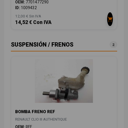
OEM:
7701477290
ID:
1009432
12,00 € Sin IVA
14,52 € Con IVA
SUSPENSIÓN / FRENOS
2
BOMBA FRENO REF
RENAULT CLIO III AUTHENTIQUE
OEM:
REF