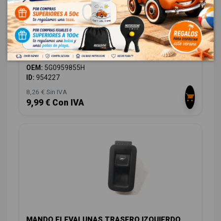
MANDO ELEVALUNAS TRASERO DERECHO
5G0959855H
VOLKSWAGEN GOLF VII LIM. 1.6 16V TDI DPF
OEM:
5G0959855H
ID:
954227
8,26 € Sin IVA
9,99 € Con IVA
MANDO ELEVALUNAS TRASERO IZQUIERDO