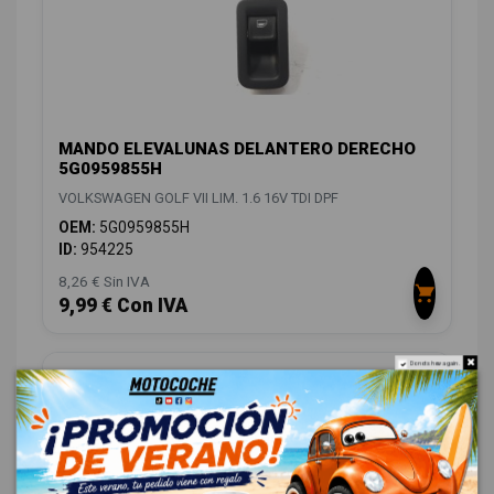
MANDO ELEVALUNAS DELANTERO DERECHO
5G0959855H
VOLKSWAGEN GOLF VII LIM. 1.6 16V TDI DPF
OEM:
5G0959855H
ID:
954225
8,26 € Sin IVA
9,99 € Con IVA
Do not show again.