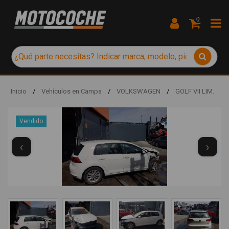
0
Inicio
/
Vehículos en Campa
/
VOLKSWAGEN
/
GOLF VII LIM.
Vendido
‹
›