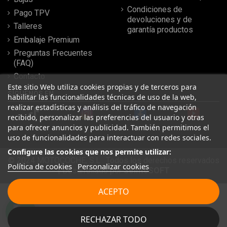
Condiciones de
Pago TPV
devoluciones y de
Talleres
garantía productos
Embalaje Premium
Preguntas Frecuentes
(FAQ)
Contacto
Este sitio Web utiliza cookies propias y de terceros para
SÍGUENOS EN
habilitar las funcionalidades técnicas de uso de la web,
realizar estadísticas y análisis del tráfico de navegación
recibido, personalizar las preferencias del usuario y otras
para ofrecer anuncios y publicidad. También permitimos el
uso de funcionalidades para interactuar con redes sociales.
Configure las cookies que nos permite utilizar:
© 2024 MOTOCOCHE, S.L . Todos los derechos reservados
Política de cookies
Personalizar cookies
| Desarrollado por
SeintoSOFT
Leer más reseñas
ACEPTO
★
★
★
★
★
RECHAZAR TODO