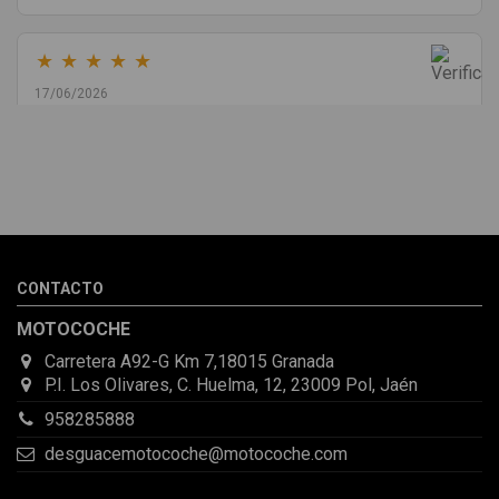
★
★
★
★
★
17/06/2026
Melvin Valdez Valdez
He pedido desde Madrid una cremallera para mí furgo y me
sorprendió la rapidez con la que me gestionaron el envío, además
de que pocas veces compro piezas de Segundamano a distancia
por la incertidumbre de que pueda llegar averiada o con
desperfectos que no se aprecian por fotos. Al final todo perfecto,
CONTACTO
la pieza llegó correcta y bien embalada, además de llegarme 2
días antes de lo esperado.
MOTOCOCHE
Carretera A92-G Km 7,18015 Granada
P.I. Los Olivares, C. Huelma, 12, 23009 Pol, Jaén
958285888
desguacemotocoche@motocoche.com