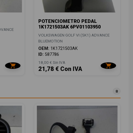
POTENCIOMETRO PEDAL
1K1721503AK 6PV01103950
ADVANCE
VOLKSWAGEN GOLF VI (5K1) ADVANCE
BLUEMOTION
OEM:
1K1721503AK
ID:
587786
18,00 € Sin IVA
21,78 € Con IVA
8