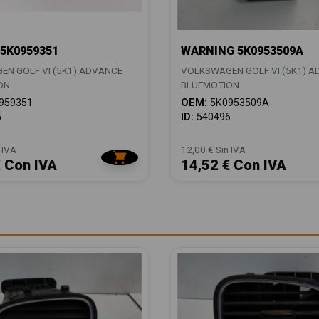
5K0959351
WARNING 5K0953509A
N GOLF VI (5K1) ADVANCE
VOLKSWAGEN GOLF VI (5K1) 
ON
BLUEMOTION
959351
OEM:
5K0953509A
5
ID:
540496
 IVA
12,00 € Sin IVA
€ Con IVA
14,52 € Con IVA