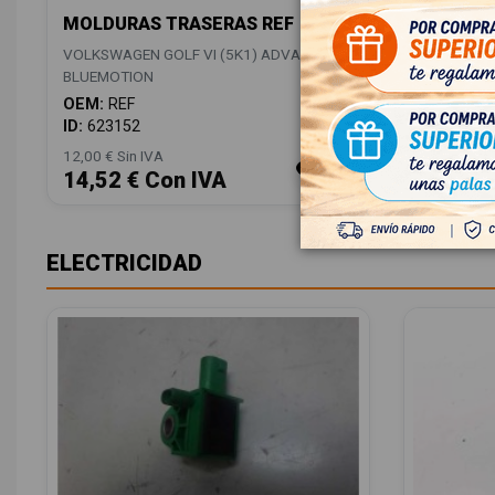
MOLDURAS TRASERAS REF
VOLKSWAGEN GOLF VI (5K1) ADVANCE
BLUEMOTION
OEM:
REF
ID:
623152
12,00 € Sin IVA
14,52 € Con IVA
ELECTRICIDAD