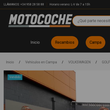
LLÁMANOS: +34 958 28 58 88
Horario verano: L-V de 7 a 15h
Inicio
Recambios
Campa
Inicio
/
Vehículos en Campa
/
VOLKSWAGEN
/
GOLF 
Vendido