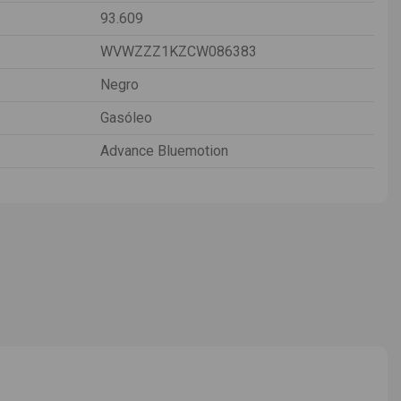
93.609
WVWZZZ1KZCW086383
Negro
Gasóleo
Advance Bluemotion