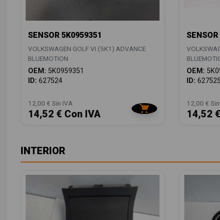
SENSOR 5K0959351
SENSOR 
VOLKSWAGEN GOLF VI (5K1) ADVANCE
VOLKSWAGE
BLUEMOTION
BLUEMOTI
OEM:
5K0959351
OEM:
5K0
ID:
627524
ID:
62752
12,00 € Sin IVA
12,00 € Sin
14,52 € Con IVA
14,52 
INTERIOR