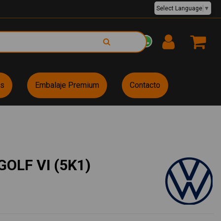
Select Language
▼
EUR €
es
Embalaje Premium
Contacto
OLF VI (5K1)