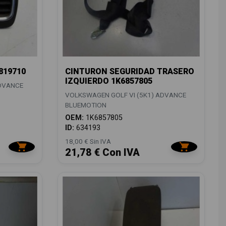
819710
CINTURON SEGURIDAD TRASERO
IZQUIERDO 1K6857805
ADVANCE
VOLKSWAGEN GOLF VI (5K1) ADVANCE
BLUEMOTION
OEM:
1K6857805
ID:
634193
18,00 € Sin IVA
21,78 € Con IVA