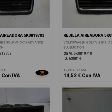
 AIREADORA 5K0819703
REJILLA AIREADORA 5K0
N GOLF VI (5K1) ADVANCE
VOLKSWAGEN GOLF VI (5K1) 
ON
BLUEMOTION
819703
OEM:
5K0819710
1
ID:
630814
 IVA
12,00 € Sin IVA
€ Con IVA
14,52 € Con IVA