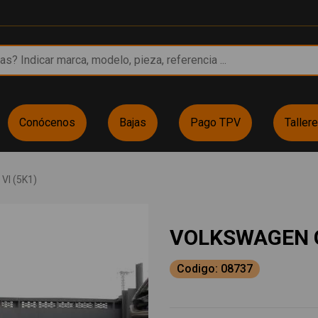
Conócenos
Bajas
Pago TPV
Taller
VI (5K1)
VOLKSWAGEN G
Codigo: 08737