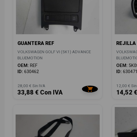
GUANTERA REF
REJILLA
VOLKSWAGEN GOLF VI (5K1) ADVANCE
VOLKSWAGE
BLUEMOTION
BLUEMOTI
OEM:
REF
OEM:
5K0
ID:
630462
ID:
63047
28,00 € Sin IVA
12,00 € Sin
33,88 € Con IVA
14,52 