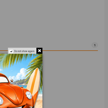
1
Do not show again.