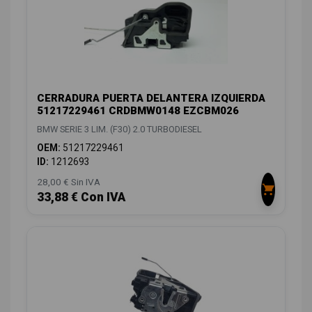
CERRADURA PUERTA DELANTERA IZQUIERDA
51217229461 CRDBMW0148 EZCBM026
BMW SERIE 3 LIM. (F30) 2.0 TURBODIESEL
OEM:
51217229461
ID:
1212693
28,00 € Sin IVA
33,88 € Con IVA