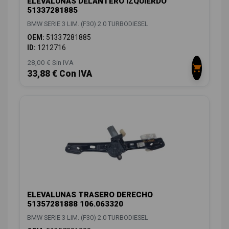
ELEVALUNAS DELANTERO IZQUIERDO
51337281885
BMW SERIE 3 LIM. (F30) 2.0 TURBODIESEL
OEM:
51337281885
ID:
1212716
28,00 € Sin IVA
33,88 € Con IVA
ELEVALUNAS TRASERO DERECHO
51357281888 106.063320
BMW SERIE 3 LIM. (F30) 2.0 TURBODIESEL