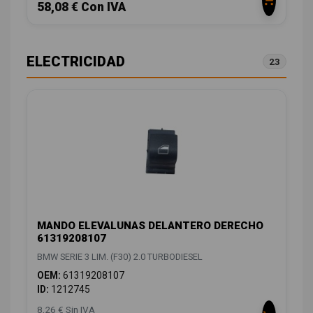
58,08 € Con IVA
ELECTRICIDAD
23
MANDO ELEVALUNAS DELANTERO DERECHO
61319208107
BMW SERIE 3 LIM. (F30) 2.0 TURBODIESEL
OEM:
61319208107
ID:
1212745
8,26 € Sin IVA