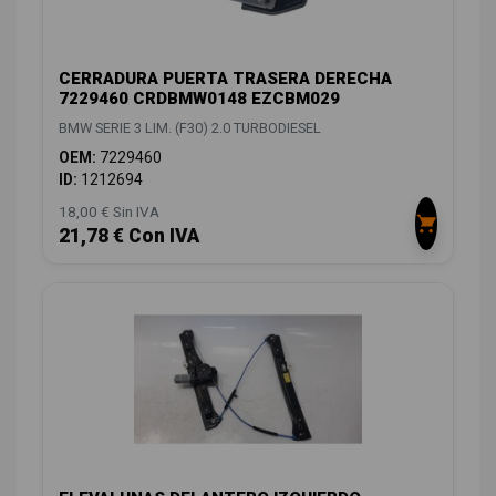
CERRADURA PUERTA TRASERA DERECHA
7229460 CRDBMW0148 EZCBM029
BMW SERIE 3 LIM. (F30) 2.0 TURBODIESEL
OEM:
7229460
ID:
1212694
18,00 € Sin IVA
21,78 € Con IVA