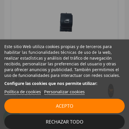
Este sitio Web utiliza cookies propias y de terceros para
habilitar las funcionalidades técnicas de uso de la web,
MANDO ELEVALUNAS TRASERO IZQUIERDO
realizar estadísticas y análisis del tráfico de navegación
924164803
recibido, personalizar las preferencias del usuario y otras
BMW SERIE 3 LIM. (F30) 2.0 TURBODIESEL
para ofrecer anuncios y publicidad. También permitimos el
OEM:
924164803
uso de funcionalidades para interactuar con redes sociales.
ID:
1212748
Configure las cookies que nos permite utilizar:
8,26 € Sin IVA
Política de cookies
Personalizar cookies
9,99 € Con IVA
ACEPTO
RECHAZAR TODO