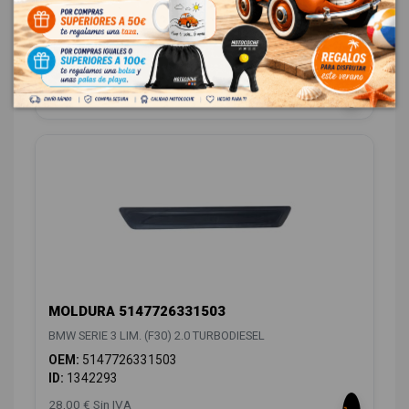
BMW SERIE 3 LIM. (F30) 2.0 TURBODIESEL
OEM:
51477263314
ID:
1342290
19,00 € Sin IVA
22,99 € Con IVA
MOLDURA 5147726331503
BMW SERIE 3 LIM. (F30) 2.0 TURBODIESEL
OEM:
5147726331503
ID:
1342293
28,00 € Sin IVA