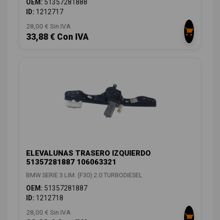
OEM:
51357281888
ID:
1212717
28,00 € Sin IVA
33,88 € Con IVA
ELEVALUNAS TRASERO IZQUIERDO
51357281887 106063321
BMW SERIE 3 LIM. (F30) 2.0 TURBODIESEL
OEM:
51357281887
ID:
1212718
28,00 € Sin IVA