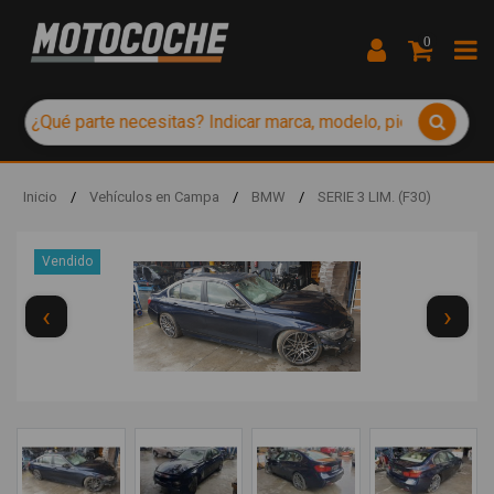
0
Inicio
/
Vehículos en Campa
/
BMW
/
SERIE 3 LIM. (F30)
Vendido
‹
›