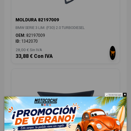
MOLDURA 82197009
BMW SERIE 3 LIM. (F30) 2.0 TURBODIESEL
OEM:
82197009
ID:
1342070
28,00 € Sin IVA
33,88 € Con IVA
Do not show again.
MOLDURA 51477263314