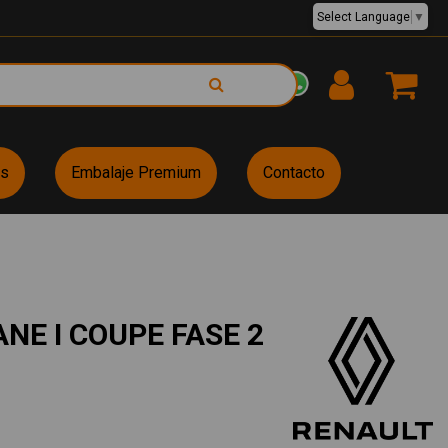
Select Language
▼
EUR €
es
Embalaje Premium
Contacto
NE I COUPE FASE 2