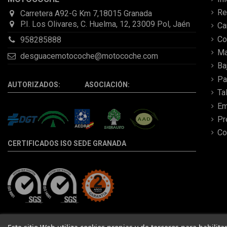
Re
Carretera A92-G Km 7,18015 Granada
P.I. Los Olivares, C. Huelma, 12, 23009 Pol, Jaén
C
Co
958285888
Ma
desguacemotocoche@motocoche.com
Ba
Pa
AUTORIZADOS: ASOCIACIÓN:
Ta
Em
Pr
Co
CERTIFICADOS ISO SEDE GRANADA