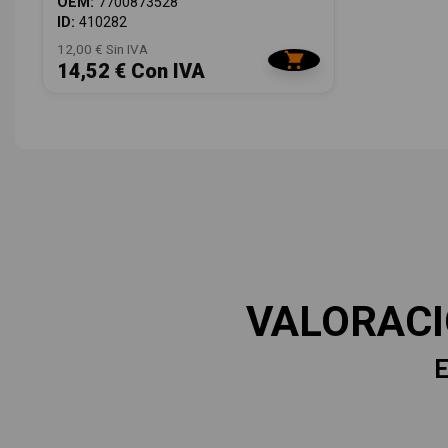
OEM:
7700873528
ID:
410282
12,00 € Sin IVA
14,52 € Con IVA
VALORAC
E