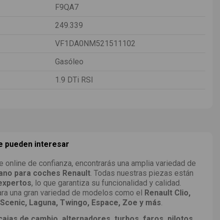
F9QA7
249.339
VF1DA0NM521511102
Gasóleo
1.9 DTi RSI
te pueden interesar
e online de confianza, encontrarás una amplia variedad de
no para coches Renault
. Todas nuestras piezas están
 expertos
, lo que garantiza su funcionalidad y calidad.
ra una gran variedad de modelos como el
Renault Clio,
Scenic, Laguna, Twingo, Espace, Zoe y más
.
ajas de cambio, alternadores, turbos, faros, pilotos,