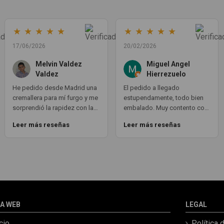
★
★
★
★
★
★
★
★
★
★
17/06/2026
20/02/2026
Melvin Valdez
Miguel Angel
Valdez
Hierrezuelo
He pedido desde Madrid una
El pedido a llegado
cremallera para mí furgo y me
estupendamente, todo bien
sorprendió la rapidez con la
embalado. Muy contento con
que me gestionaron el envío,
la compra. Exactamente lo
Leer más reseñas
Leer más reseñas
además de que pocas veces
que necesitaba. Gracias 😊
compro piezas de
Segundamano a distancia por
la incertidumbre de que
pueda llegar averiada o con
desperfectos que no se
aprecian por fotos. Al final
todo perfecto, la pieza llegó
A WEB
LEGAL
correcta y bien embalada,
además de llegarme 2 días
icio
Política 