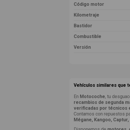
Código motor
Kilometraje
Bastidor
Combustible
Versión
Vehículos similares que 
En
Motocoche
, tu desguac
recambios de segunda ma
verificadas por técnicos
Contamos con repuestos pa
Mégane, Kangoo, Captur, 
Disponemos de
motores, c