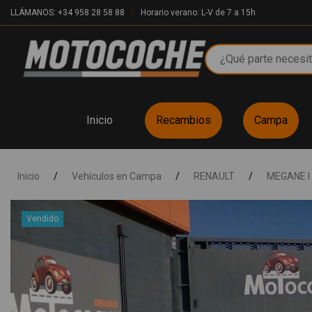
LLÁMANOS: +34 958 28 58 88
Horario verano: L-V de 7 a 15h
Inicio
Recambios
Campa
Inicio
/
Vehículos en Campa
/
RENAULT
/
MEGANE I 
Vendido