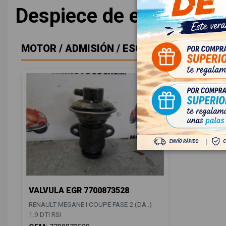
Despiece de este coch
MOTOR / ADMISIÓN / ESCAPE
VALVULA EGR 7700873528
RENAULT MEGANE I COUPE FASE 2 (DA..)
1.9 DTI RSI