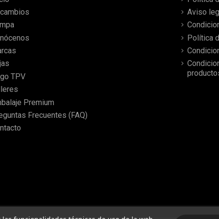
antes de lo esperado.
cambios
Aviso leg
ampa
Condicio
nócenos
Política 
rcas
Condicio
jas
Condicio
producto
go TPV
lleres
balaje Premium
eguntas Frecuentes (FAQ)
ntacto