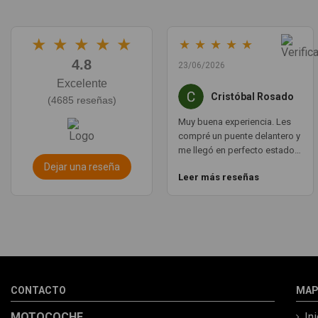
★
★
★
★
★
★
★
★
★
★
4.8
23/06/2026
Excelente
Cristóbal Rosado
(4685 reseñas)
Muy buena experiencia. Les
compré un puente delantero y
me llegó en perfecto estado,
con un envío muy rápido. La
Dejar una reseña
Leer más reseñas
comunicación por WhatsApp
es ágil y te aclaran todas las
dudas. Totalmente
recomendado. Muchas
gracias.
CONTACTO
MAP
MOTOCOCHE
In