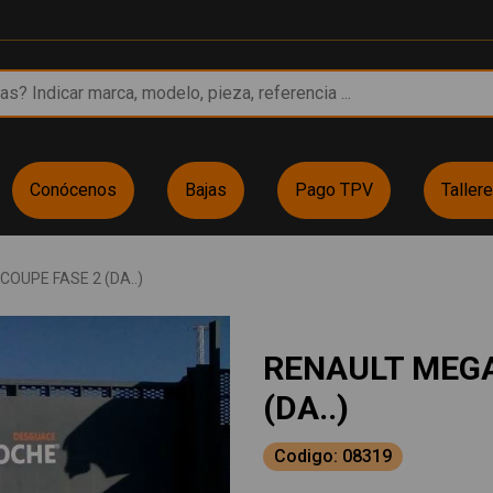
Conócenos
Bajas
Pago TPV
Taller
COUPE FASE 2 (DA..)
RENAULT MEGA
(DA..)
Codigo: 08319