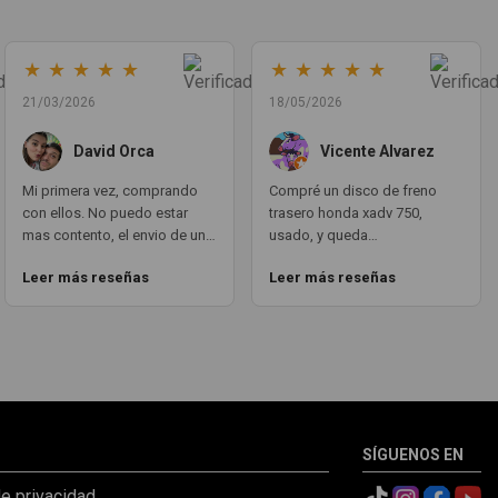
★
★
★
★
★
★
★
★
★
★
21/03/2026
18/05/2026
David Orca
Vicente Alvarez
Mi primera vez, comprando
Compré un disco de freno
con ellos. No puedo estar
trasero honda xadv 750,
mas contento, el envio de un
usado, y queda
dia para otro, en todo
perfectamente puesto.
Leer más reseñas
Leer más reseñas
momento estan atentos a la
funciona como si fuera
transaccion del pedido y su
nuevotal cual. todo
envio. Las piezas en vez de
PERFECTO. aqui teneis un
repuestos, parecen nuevo.
cliente fijo GRACIAS A TODO
Volveré a comprar con ellos
EL EQUIPO MOTOCOCHE!!! un
sin ninguna duda.
10!!!
SÍGUENOS EN
de privacidad